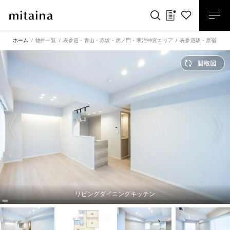
ホーム
物件一覧
表参道・青山・赤坂・虎ノ門・明治神宮エリア
表参道駅
・
原宿駅
リビングダイニングキッチン