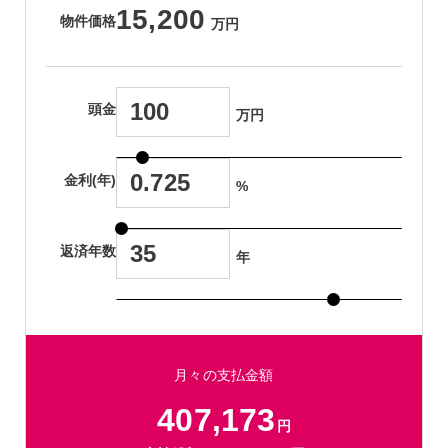
15,200
物件価格
万円
頭金
万円
金利(年)
%
返済年数
年
月々の支払金額
407,173
円