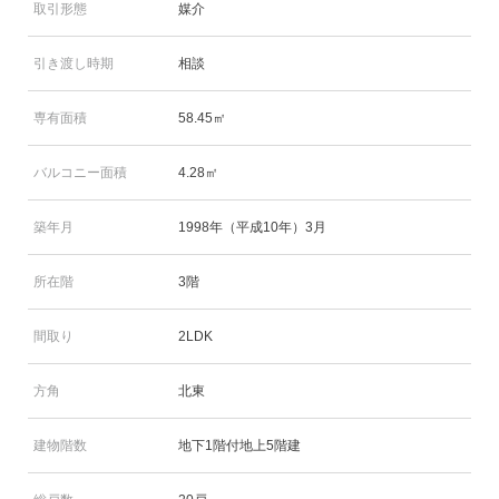
取引形態
媒介
引き渡し時期
相談
専有面積
58.45㎡
バルコニー面積
4.28㎡
築年月
1998年（平成10年）3月
所在階
3階
間取り
2LDK
方角
北東
建物階数
地下1階付地上5階建