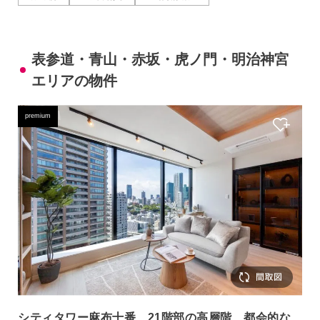
表参道・青山・赤坂・虎ノ門・明治神宮
エリアの物件
premium
シティタワー麻布十番 21階部の高層階、都会的な