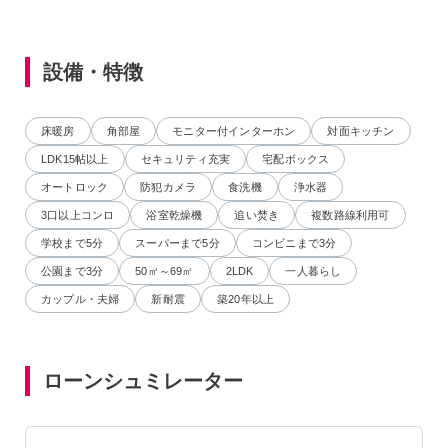
設備・特徴
床暖房
角部屋
モニター付インターホン
対面キッチン
LDK15帖以上
セキュリティ充実
宅配ボックス
オートロック
防犯カメラ
食洗機
浄水器
3口以上コンロ
浴室乾燥機
追い焚き
複数路線利用可
学校まで5分
スーパーまで5分
コンビニまで3分
公園まで3分
50㎡～69㎡
2LDK
一人暮らし
カップル・夫婦
新耐震
築20年以上
ローンシュミレーター