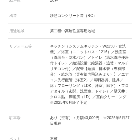
総戸数
20戸
構造
鉄筋コンクリート造（RC）
用途地域
第二種中高層住居専用地域
リフォーム等
キッチン（システムキッチン・W2250・食洗
機）／浴室（ユニットバス・1216）／洗面室
（洗面台・防水パン）／トイレ（温水洗浄便座
付トイレ）／給湯設備（給湯器・追焚・マルチ
リモコン付）／配管【給湯、排水管（専有部
分）・給水管（専有部内飛込みより）】／エア
コン先行配管（洋室2）／照明器具、建具／
床：フローリング（LDK、洋室、廊下）・フロ
アタイル（玄関、洗面室、トイレ）／壁天井：
クロス貼、床暖房（LD）／室内クリーニング
※2025年6月終了予定
駐車場
あり（空有）：月額43,000円 ※2025年5月27
日現在
ペット
不可