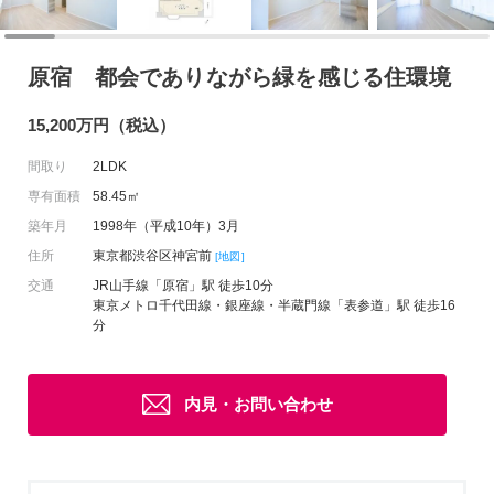
原宿 都会でありながら緑を感じる住環境
15,200万円（税込）
間取り
2LDK
専有面積
58.45㎡
築年月
1998年（平成10年）3月
住所
東京都渋谷区神宮前
[地図]
交通
JR山手線「原宿」駅 徒歩10分
東京メトロ千代田線・銀座線・半蔵門線「表参道」駅 徒歩16
分
内見・お問い合わせ