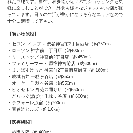
れた立地です。原宿、表参道が近いのでショッピングも気
軽に楽しむことができ、外食も様々なジャンルのお店が揃
っています。日々の生活が豊かになりそうなエリアなので
十分に満喫して下さい。
【買い物施設】
・セブンｰイレブン 渋谷神宮前2丁目西店（約250m）
・ローソン 神宮前一丁目店（約400m）
・ミニストップ 神宮前2丁目店（約450m）
・ファミリーマート 原宿神宮前店（約600m）
・まいばすけっと 神宮前2丁目商店街店（約180m）
・成城石井 千駄ヶ谷店（約350m
・オーケー 千駄ヶ谷店（約550m）
・ビオセボン 外苑西通り店（約650m）
・どらっぐぱぱす 千駄ヶ谷店（約600m）
・ラフォーレ原宿（約700m）
・表参道ヒルズ（約1.0㎞）
【医療機関】
・赤阪医院（約400m）