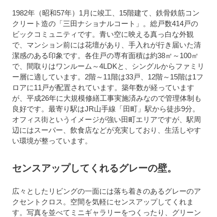
1982年（昭和57年）1月に竣工、15階建て、鉄骨鉄筋コン
クリート造の「三田ナショナルコート」。総戸数414戸の
ビックコミュニティです。青い空に映える真っ白な外観
で、マンション前には花壇があり、手入れが行き届いた清
潔感のある印象です。各住戸の専有面積は約38㎡～100㎡
で、間取りはワンルーム～4LDKと、シングルからファミリ
ー層に適しています。2階～11階は33戸、12階～15階は1フ
ロアに11戸が配置されています。築年数が経っています
が、平成26年に大規模修繕工事実施済みなので管理体制も
良好です。最寄り駅はJR山手線「田町」駅から徒歩9分。
オフィス街というイメージが強い田町エリアですが、駅周
辺にはスーパー、飲食店などが充実しており、生活しやす
い環境が整っています。
センスアップしてくれるグレーの壁。
広々としたリビングの一面には落ち着きのあるグレーのア
クセントクロス。空間を気軽にセンスアップしてくれま
す。写真を並べてミニギャラリーをつくったり、グリーン