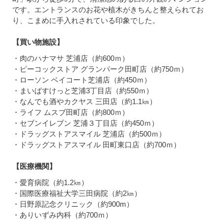
です。エントランスのお花や植木がきちんと整えられてお
り、こまめに手入れされている印象でした。
【買い物施設】
・肉のハナマサ 芝浦店（約600ｍ）
・ピーコックストア グランパーク田町店（約750ｍ）
・ローソン ベイコート芝浦店（約450ｍ）
・まいばすけっと芝浦3丁目店（約550ｍ）
・なんでも酒やカクヤス 三田店（約1.1㎞）
・ライフ ムスブ田町店（約800ｍ）
・セブンイレブン 芝浦３丁目店（約450ｍ）
・ドラッグストアスマイル 芝浦店（約500ｍ）
・ドラッグストアスマイル 田町東口店（約700ｍ）
【医療機関】
・愛育病院（約1.2㎞）
・国際医療福祉大学三田病院（約2㎞）
・日野原記念クリニック（約900m）
・ありいずみ内科（約700ｍ）