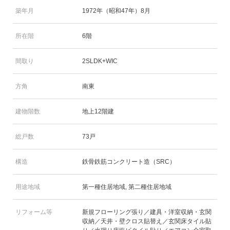
築年月
1972年（昭和47年）8月
所在階
6階
間取り
2SLDK+WIC
方角
南東
建物階数
地上12階建
総戸数
73戸
構造
鉄骨鉄筋コンクリート造（SRC）
用途地域
第一種住居地域, 第二種住居地域
リフォーム等
新規フローリング張り／建具・洋室収納・玄関
収納／天井・壁クロス貼替え／玄関床タイル貼