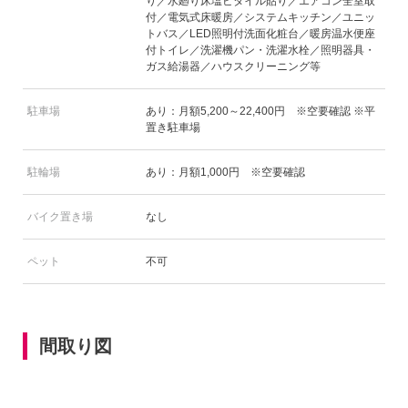
り／水廻り床塩ビタイル貼り／エアコン全室取
付／電気式床暖房／システムキッチン／ユニッ
トバス／LED照明付洗面化粧台／暖房温水便座
付トイレ／洗濯機パン・洗濯水栓／照明器具・
ガス給湯器／ハウスクリーニング等
駐車場
あり：月額5,200～22,400円 ※空要確認 ※平
置き駐車場
駐輪場
あり：月額1,000円 ※空要確認
バイク置き場
なし
ペット
不可
間取り図