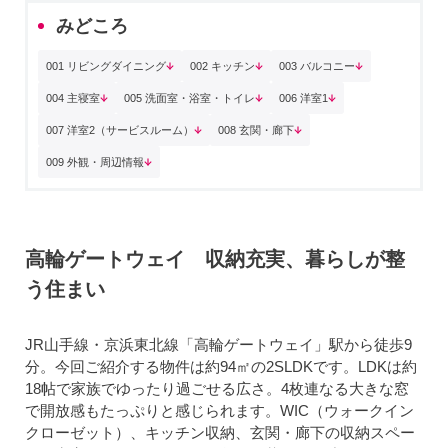
みどころ
001 リビングダイニング
002 キッチン
003 バルコニー
004 主寝室
005 洗面室・浴室・トイレ
006 洋室1
007 洋室2（サービスルーム）
008 玄関・廊下
009 外観・周辺情報
高輪ゲートウェイ 収納充実、暮らしが整
う住まい
JR山手線・京浜東北線「高輪ゲートウェイ」駅から徒歩9
分。今回ご紹介する物件は約94㎡の2SLDKです。LDKは約
18帖で家族でゆったり過ごせる広さ。4枚連なる大きな窓
で開放感もたっぷりと感じられます。WIC（ウォークイン
クローゼット）、キッチン収納、玄関・廊下の収納スペー