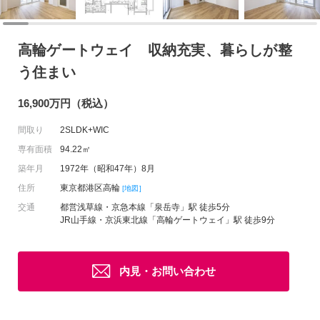
高輪ゲートウェイ 収納充実、暮らしが整
う住まい
16,900万円（税込）
間取り
2SLDK+WIC
専有面積
94.22㎡
築年月
1972年（昭和47年）8月
住所
東京都港区高輪
[地図]
交通
都営浅草線・京急本線「泉岳寺」駅 徒歩5分
JR山手線・京浜東北線「高輪ゲートウェイ」駅 徒歩9分
内見・お問い合わせ