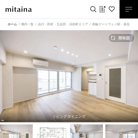
ホーム
物件一覧
品川・田町・五反田・浜松町エリア
高輪ゲートウェイ駅
・
泉岳寺駅
リビングダイニング