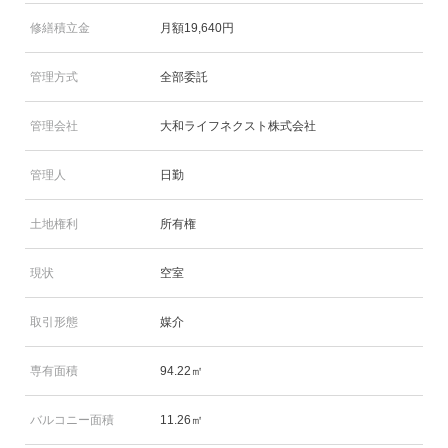
修繕積立金
月額19,640円
管理方式
全部委託
管理会社
大和ライフネクスト株式会社
管理人
日勤
土地権利
所有権
現状
空室
取引形態
媒介
専有面積
94.22㎡
バルコニー面積
11.26㎡