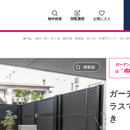
物件検索
閲覧履歴
お気に入り
ホーム
物件一覧
市ヶ谷・飯田橋・神楽坂・四ツ谷・半蔵門エリア
四ツ谷
ガーデ
「成
は
ガー
ラス
き