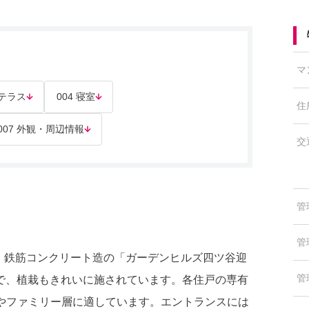
マ
 テラス
004 寝室
住
007 外観・周辺情報
交
管
管
階建、鉄筋コンクリート造の「ガーデンヒルズ四ツ谷迎
管
で、植栽もきれいに施されています。各住戸の専有
NKSやファミリー層に適しています。エントランスには