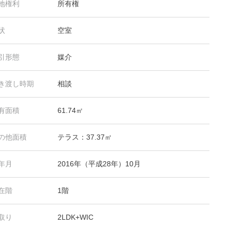
地権利
所有権
状
空室
引形態
媒介
き渡し時期
相談
有面積
61.74㎡
の他面積
テラス：37.37㎡
年月
2016年（平成28年）10月
在階
1階
取り
2LDK+WIC