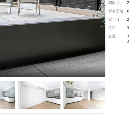
間取り
専有面積
築年月
住所
交通
ス