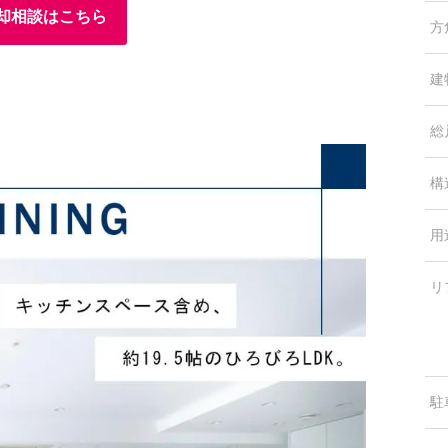
却相談はこちら
方
建
総
構
用
リ
駐