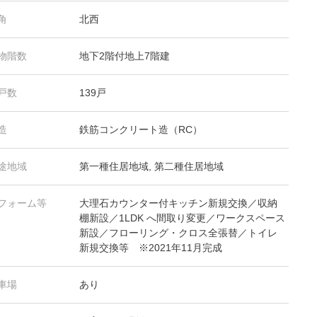
角
北西
物階数
地下2階付地上7階建
戸数
139戸
造
鉄筋コンクリート造（RC）
途地域
第一種住居地域, 第二種住居地域
フォーム等
大理石カウンター付キッチン新規交換／収納
棚新設／1LDK へ間取り変更／ワークスペース
新設／フローリング・クロス全張替／トイレ
新規交換等 ※2021年11月完成
車場
あり