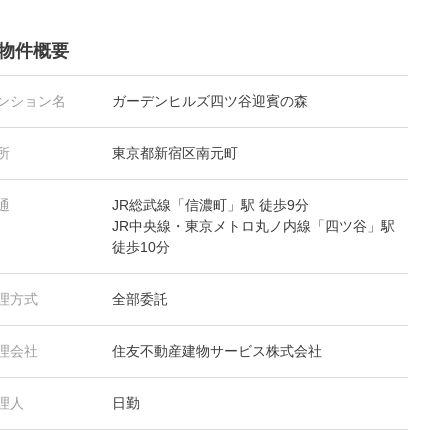
物件概要
ンション名
ガーデンヒルズ四ツ谷迎賓の森
所
東京都新宿区南元町
通
JR総武線「信濃町」駅 徒歩9分
JR中央線・東京メトロ丸ノ内線「四ツ谷」駅
徒歩10分
理方式
全部委託
理会社
住友不動産建物サービス株式会社
理人
日勤