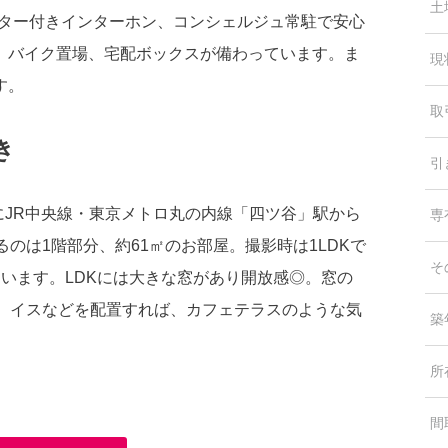
土
ニター付きインターホン、コンシェルジュ常駐で安心
、バイク置場、宅配ボックスが備わっています。ま
現
す。
取
き
引
にJR中央線・東京メトロ丸の内線「四ツ谷」駅から
専
のは1階部分、約61㎡のお部屋。撮影時は1LDKで
そ
ています。LDKには大きな窓があり開放感◎。窓の
ル、イスなどを配置すれば、カフェテラスのような気
築
所
間