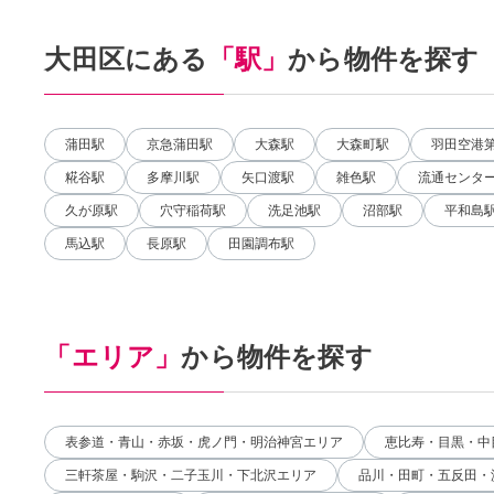
大田区にある
「駅」
から物件を探す
蒲田駅
京急蒲田駅
大森駅
大森町駅
羽田空港
糀谷駅
多摩川駅
矢口渡駅
雑色駅
流通センタ
久が原駅
穴守稲荷駅
洗足池駅
沼部駅
平和島
馬込駅
長原駅
田園調布駅
「エリア」
から物件を探す
表参道・青山・赤坂・虎ノ門・明治神宮エリア
恵比寿・目黒・中
三軒茶屋・駒沢・二子玉川・下北沢エリア
品川・田町・五反田・