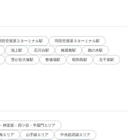
羽田空港第２ターミナル駅
羽田空港第３ターミナル駅
池上駅
石川台駅
梅屋敷駅
鵜の木駅
雪が谷大塚駅
整備場駅
昭和島駅
北千束駅
・神楽坂・四ツ谷・半蔵門エリア
海エリア
山手線エリア
中央総武線エリア