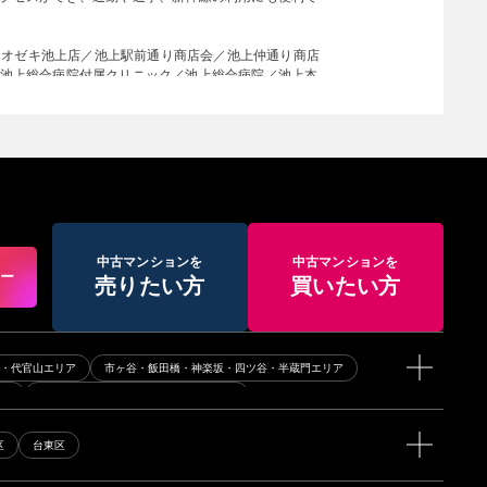
／オオゼキ池上店／池上駅前通り商店会／池上仲通り商店
池上総合病院付属クリニック／池上総合病院／池上本
等学校／東急バス池上営業所／尾上部屋／大田区立池
中古マンションを
中古マンションを
アー
売りたい方
買いたい方
黒・代官山エリア
市ヶ谷・飯田橋・神楽坂・四ツ谷・半蔵門エリア
リア
牛込神楽坂・牛込柳町・若松河田エリア
横線・目黒線エリア
田園都市線・半蔵門線エリア
区
台東区
都営新宿線エリア
小田急線・千代田線エリア
その他エリア