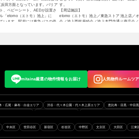
五反田方面となっています。バリア
す。
ト、ベビーシート、AEDが設置さ
【周辺施設】
「etomo（エトモ）池上」に
etomo（エトモ）池上／東急ストア 池上店
ています。駅前には東急バスの停
会／池上西銀座睦会／池上本門寺通り商店会／
門寺／池上梅園／池上郵便局／東京都立大森高
上小学校／大森第四中学校
※更新日：2021年8月16日
mitaina厳選の物件情報をお届け
人気物件ルームツ
木・広尾・麻布・白金エリア
渋谷・代々木公園・代々木上原エリア
恵比寿・目黒・中目
五反田・浜松町エリア
月島・勝どき・晴海エリア
三軒茶屋・駒沢・二子玉川・下北沢エ
エリア
早稲田・高田馬場・目白エリア
山手線エリア
中央総武線エリア
東急東
中央区
世田谷区
新宿区
杉並区
中野区
文京区
大田区
江東
ア
南北線・三田線エリア
有楽町線エリア
都営大江戸線エリア
丸ノ内線エリア