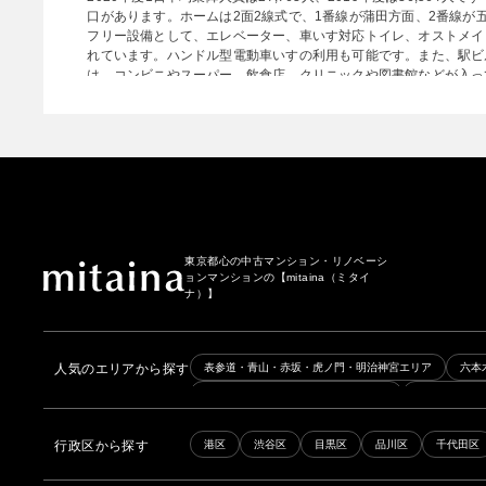
口があります。ホームは2面2線式で、1番線が蒲田方面、2番線が
フリー設備として、エレベーター、車いす対応トイレ、オストメイ
れています。ハンドル型電動車いすの利用も可能です。また、駅ビル
は、コンビニやスーパー、飲食店、クリニックや図書館などが入っ
留所があり、北口にはタクシー乗り場もあります。
【参考】
※1：2020年度乗降人員、東急電鉄
東京都心の中古マンション・リノベーシ
ョンマンションの
【mitaina（ミタイ
ナ）】
人気のエリアから探す
表参道・青山・赤坂・虎ノ門・明治神宮エリア
六本
日本橋・築地・人形町・新富町エリア
品川・田町・
後楽園・春日・茗荷谷・護国寺エリア
新宿・代々木
行政区から探す
港区
渋谷区
目黒区
品川区
千代田区
京王線・京王井の頭線エリア
銀座線・日比谷線エリ