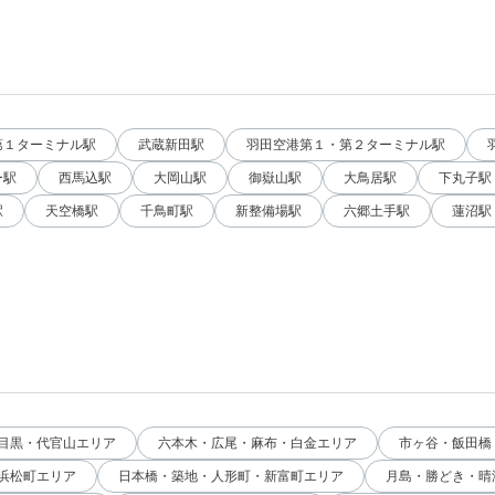
第１ターミナル駅
武蔵新田駅
羽田空港第１・第２ターミナル駅
ー駅
西馬込駅
大岡山駅
御嶽山駅
大鳥居駅
下丸子駅
駅
天空橋駅
千鳥町駅
新整備場駅
六郷土手駅
蓮沼駅
目黒・代官山エリア
六本木・広尾・麻布・白金エリア
市ヶ谷・飯田橋
浜松町エリア
日本橋・築地・人形町・新富町エリア
月島・勝どき・晴