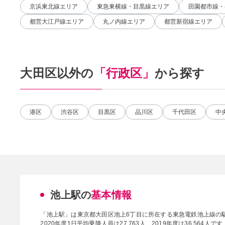
京浜東北線エリア
東急東横線・目黒線エリア
田園都市線・
都営大江戸線エリア
丸ノ内線エリア
都営新宿線エリア
大田区以外の
「行政区」
から探す
港区
渋谷区
目黒区
品川区
千代田区
中
池上駅の
基本情報
「池上駅」は東京都大田区池上6丁目に所在する東急電鉄池上線の
2020年度1日平均乗降人員は27,763人、2019年度は36,564人