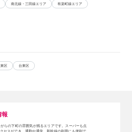
南北線・三田線エリア
有楽町線エリア
江東区
台東区
情報
ながらの下町の雰囲気が残るエリアです。スーパーも点
クセスができ、通勤や通学、新幹線の利用にも便利で