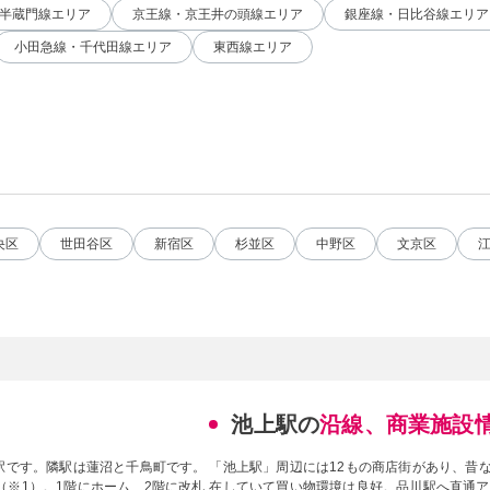
半蔵門線エリア
京王線・京王井の頭線エリア
銀座線・日比谷線エリア
小田急線・千代田線エリア
東西線エリア
央区
世田谷区
新宿区
杉並区
中野区
文京区
池上駅の
沿線、商業施設
駅です。隣駅は蓮沼と千鳥町です。
「池上駅」周辺には12もの商店街があり、昔
です（※1）。1階にホーム、2階に改札
在していて買い物環境は良好。品川駅へ直通ア