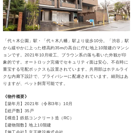
「代々木公園」駅・「代々木八幡」駅より徒歩10分。「渋谷」駅
から緩やかに上った標高約35mの高台に佇む地上10階建のマンシ
ョンです。2021年10月竣工、ブラウン系の落ち着いた外観が印
象的です。オートロック完備でセキュリティ面は安心。不在時に
重宝する宅配ボックスも設置されています。共用部はホテルライ
クな内廊下設計で、プライバシーに配慮されています。細則はあ
りますが、ペット飼育可能です。
《物件概要》
【築年月】2021年（令和3年）10月
【総戸数】35戸
【構造】鉄筋コンクリート造（RC）
【建物階数】地上10階建
【施工会社】京王建設株式会社