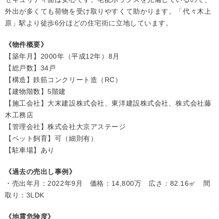
外出が多くても荷物を受け取りやすくて助かります。「代々木上
原」駅より徒歩6分ほどの住宅街に立地しています。
《物件概要》
【築年月】2000年（平成12年）8月
【総戸数】34戸
【構造】鉄筋コンクリート造（RC）
【建物階数】5階建
【施工会社】大末建設株式会社、東洋建設株式会社、株式会社藤
木工務店
【管理会社】株式会社大京アステージ
【ペット飼育】可（細則有）
【駐車場】あり
《過去の売出し事例》
・売出年月：2022年9月 価格：14,800万 広さ：82.16㎡ 間
取り：3LDK
《地震危険度》