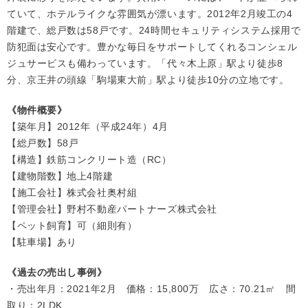
ていて、ホテルライクな雰囲気が漂います。2012年2月竣工の4
階建で、総戸数は58戸です。24時間セキュリティシステム採用で
防犯面は安心です。豊かな毎日をサポートしてくれるコンシェル
ジュサービスも備わっています。「代々木上原」駅より徒歩8
分、京王井の頭線「駒場東大前」駅より徒歩10分の立地です。
《物件概要》
【築年月】2012年（平成24年）4月
【総戸数】58戸
【構造】鉄筋コンクリート造（RC）
【建物階数】地上4階建
【施工会社】株式会社奥村組
【管理会社】野村不動産パートナーズ株式会社
【ペット飼育】可（細則有）
【駐車場】あり
《過去の売出し事例》
・売出年月：2021年2月 価格：15,800万 広さ：70.21㎡ 間
取り：2LDK