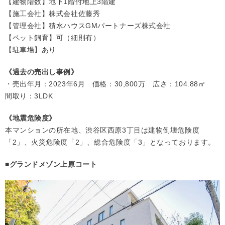
【建物階数】地下1階付地上3階建
【施工会社】株式会社佐藤秀
【管理会社】積水ハウスGMパートナーズ株式会社
【ペット飼育】可（細則有）
【駐車場】あり
《過去の売出し事例》
・売出年月：2023年6月 価格：30,800万 広さ：104.88㎡
間取り：3LDK
《地震危険度》
本マンションの所在地、渋谷区西原3丁目は建物倒壊危険度
「2」、火災危険度「2」、総合危険度「3」となっております。
■グランドメゾン上原コート