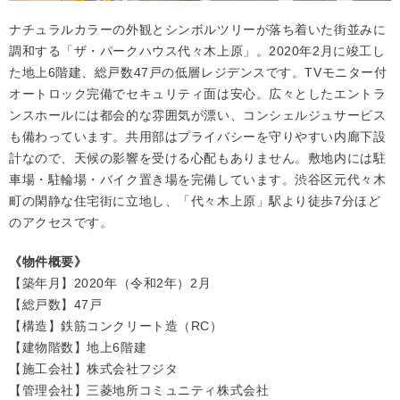
ナチュラルカラーの外観とシンボルツリーが落ち着いた街並みに
調和する「ザ・パークハウス代々木上原」。2020年2月に竣工し
た地上6階建、総戸数47戸の低層レジデンスです。TVモニター付
オートロック完備でセキュリティ面は安心。広々としたエントラ
ンスホールには都会的な雰囲気が漂い、コンシェルジュサービス
も備わっています。共用部はプライバシーを守りやすい内廊下設
計なので、天候の影響を受ける心配もありません。敷地内には駐
車場・駐輪場・バイク置き場を完備しています。渋谷区元代々木
町の閑静な住宅街に立地し、「代々木上原」駅より徒歩7分ほど
のアクセスです。
《物件概要》
【築年月】2020年（令和2年）2月
【総戸数】47戸
【構造】鉄筋コンクリート造（RC）
【建物階数】地上6階建
【施工会社】株式会社フジタ
【管理会社】三菱地所コミュニティ株式会社