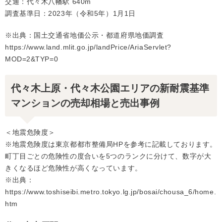
交通：代々木八幡駅 640m
調査基準日：2023年（令和5年）1月1日
※出典：国土交通省地価公示・都道府県地価調査
https://www.land.mlit.go.jp/landPrice/AriaServlet?
MOD=2&TYP=0
代々木上原・代々木公園エリアの新耐震基準
マンションの売却相場と売出事例
＜地震危険度＞
※地震危険度は東京都都市整備局HPを参考に記載しております。
町丁目ごとの危険性の度合いを5つのランクに分けて、数字が大
きくなるほど危険性が高くなっています。
※出典：
https://www.toshiseibi.metro.tokyo.lg.jp/bosai/chousa_6/home.
htm