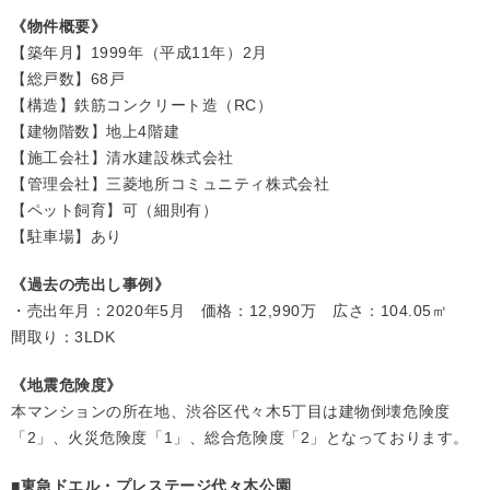
《物件概要》
【築年月】1999年（平成11年）2月
【総戸数】68戸
【構造】鉄筋コンクリート造（RC）
【建物階数】地上4階建
【施工会社】清水建設株式会社
【管理会社】三菱地所コミュニティ株式会社
【ペット飼育】可（細則有）
【駐車場】あり
《過去の売出し事例》
・売出年月：2020年5月 価格：12,990万 広さ：104.05㎡
間取り：3LDK
《地震危険度》
本マンションの所在地、渋谷区代々木5丁目は建物倒壊危険度
「2」、火災危険度「1」、総合危険度「2」となっております。
■東急ドエル・プレステージ代々木公園