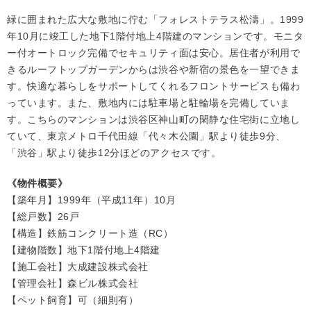
緑に囲まれた広大な敷地に佇む「フォレストテラス松濤」。1999
年10月に竣工した地下1階付地上4階建のマンションです。モニタ
ー付オートロック完備でセキュリティ面は安心。居住者が利用で
きるルーフトップガーデンからは渋谷や新宿の景色を一望できま
す。快適な暮らしをサポートしてくれるフロントサービスも備わ
っています。また、敷地内には駐車場と駐輪場を完備していま
す。こちらのマンションは渋谷区神山町の閑静な住宅街に立地し
ていて、東京メトロ千代田線「代々木公園」駅より徒歩9分、
「渋谷」駅より徒歩12分ほどのアクセスです。
《物件概要》
【築年月】1999年（平成11年）10月
【総戸数】26戸
【構造】鉄筋コンクリート造（RC）
【建物階数】地下1階付地上4階建
【施工会社】大成建設株式会社
【管理会社】森ビル株式会社
【ペット飼育】可（細則有）