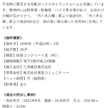
不在時に重宝する宅配ボックスやトランクルームも完備していま
す。敷地内には駐車場・駐輪場・バイク置き場があり、お出かけ
の幅が広がりそう。「代々木八幡」駅より徒歩5分、「代々木公
園」駅より徒歩6分ほど、緑の多い落ち着いた住宅街に立地して
います。
《物件概要》
【築年月】1998年（平成10年）2月
【総戸数】26戸
【構造】鉄筋コンクリート造（RC）
【建物階数】地下1階付地上6階建
【施工会社】三井建設株式会社
【管理会社】株式会社東急コミュニティー
【ペット飼育】可（細則有）
【駐車場】あり
《過去の売出し事例》
・売出年月：2022年8月 価格：24,800万 広さ：106.94㎡
間取り：2LDK