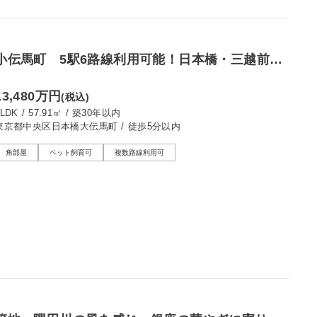
小伝馬町 5駅6路線利用可能！日本橋・三越前を
徒歩圏内に
13,480万円
(税込)
2LDK
/
57.91㎡
/
築30年以内
東京都中央区日本橋大伝馬町
/
徒歩5分以内
角部屋
ペット飼育可
複数路線利用可