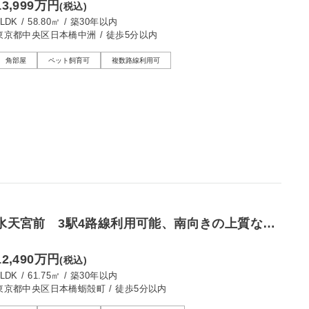
13,999万円
(税込)
2LDK
/
58.80㎡
/
築30年以内
東京都中央区日本橋中洲
/
徒歩5分以内
角部屋
ペット飼育可
複数路線利用可
水天宮前 3駅4路線利用可能、南向きの上質な
2LDK
12,490万円
(税込)
2LDK
/
61.75㎡
/
築30年以内
東京都中央区日本橋蛎殻町
/
徒歩5分以内