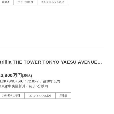
南向き
ペット飼育可
コンシェルジュあり
Brillia THE TOWER TOKYO YAESU AVENUE
亀島川を望む、南東向きのワイドスパン住戸
23,800万円
(税込)
3LDK+WIC+SIC
/
72.86㎡
/
築10年以内
東京都中央区新川
/
徒歩5分以内
24時間有人管理
コンシェルジュあり
床暖房