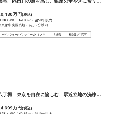
築地 隅田川の風を感じ、銀座の華やぎに寄り添
う暮らし
10,480万円
(税込)
3LDK+WIC
/
69.83㎡
/
築50年以内
東京都中央区築地
/
徒歩7分以内
WIC／ウォークインクローゼットあり
食洗機
複数路線利用可
八丁堀 東京を自在に愉しむ、駅近立地の洗練レ
ジデンス
14,699万円
(税込)
3LDK+WIC
/
62.85㎡
/
築10年以内