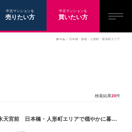
中古マンションを
中古マンションを
売りたい方
買いたい方
ホーム
日本橋・築地・人形町・新富町エリア
検索結果
20
件
水天宮前 日本橋・人形町エリアで穏やかに暮ら
す、12階角部屋2LDK