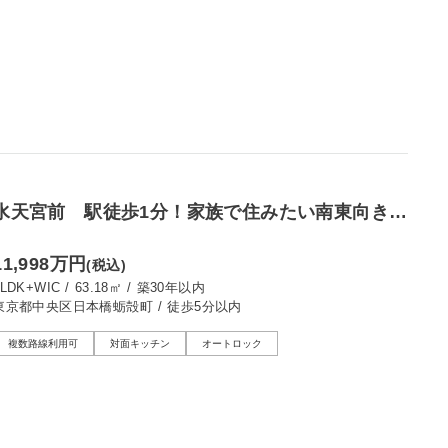
水天宮前 駅徒歩1分！家族で住みたい南東向きの
3LDK
11,998万円
(税込)
3LDK+WIC
/
63.18㎡
/
築30年以内
東京都中央区日本橋蛎殻町
/
徒歩5分以内
複数路線利用可
対面キッチン
オートロック