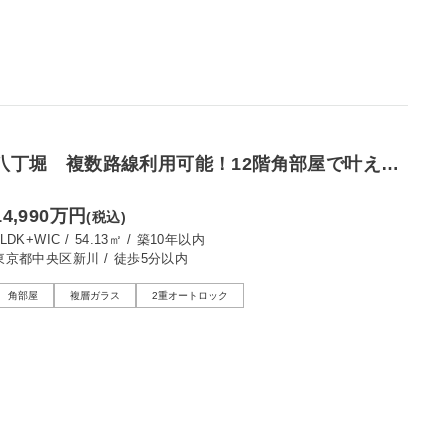
八丁堀 複数路線利用可能！12階角部屋で叶える
都心生活
14,990万円
(税込)
1LDK+WIC
/
54.13㎡
/
築10年以内
東京都中央区新川
/
徒歩5分以内
角部屋
複層ガラス
2重オートロック