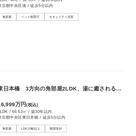
東京都中央区湊
/
徒歩5分以内
角部屋
ペット飼育可
セキュリティ充実
東日本橋 3方向の角部屋2LDK、湯に癒される至
福のバスタイム
16,999万円
(税込)
2LDK
/
66.63㎡
/
築30年以内
東京都中央区東日本橋
/
徒歩5分以内
角部屋
LDK15帖以上
眺望良好