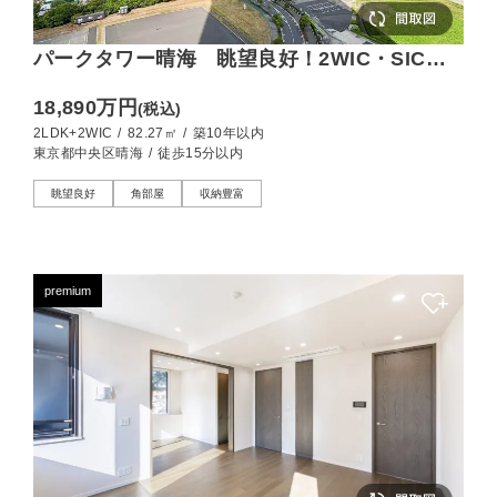
パークタワー晴海 眺望良好！2WIC・SIC付
で収納豊富な2LDK
18,890万円
(税込)
2LDK+2WIC
/
82.27㎡
/
築10年以内
東京都中央区晴海
/
徒歩15分以内
眺望良好
角部屋
収納豊富
premium