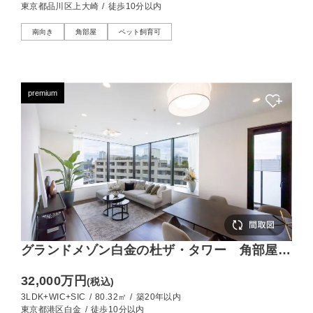
東京都品川区上大崎
/
徒歩10分以内
南向き
角部屋
ペット飼育可
premium
グランドメゾン白金の杜ザ・タワー 角部屋か
ら広がる、都心の眺望と開放感
32,000万円
(税込)
3LDK+WIC+SIC
/
80.32㎡
/
築20年以内
東京都港区白金
/
徒歩10分以内