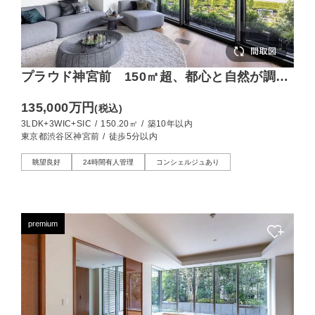
プラウド神宮前 150㎡超、都心と自然が調和
する贅沢
135,000万円
(税込)
3LDK+3WIC+SIC
/
150.20㎡
/
築10年以内
東京都渋谷区神宮前
/
徒歩5分以内
眺望良好
24時間有人管理
コンシェルジュあり
premium