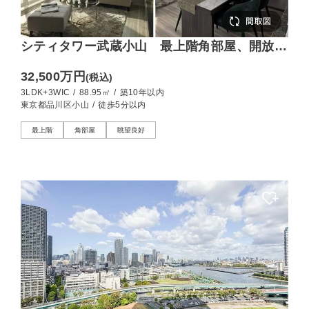
シティタワー武蔵小山 最上階角部屋、開放感
あふれる住まい
32,500万円
(税込)
3LDK+3WIC
/
88.95㎡
/
築10年以内
東京都品川区小山
/
徒歩5分以内
最上階
角部屋
眺望良好