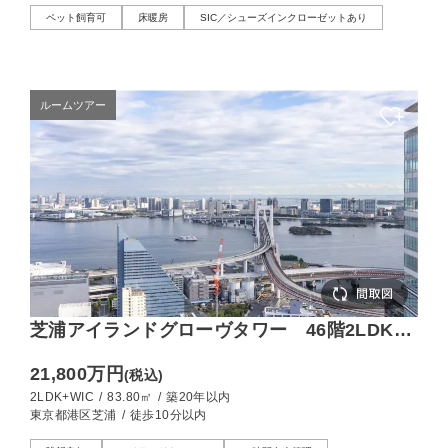
ペット飼育可
床暖房
SIC／シューズインクローゼットあり
ルームツアー
芝浦アイランドグローヴタワー 46階2LDK、
運河と空が織りなすパノラマビュー
21,800万円
(税込)
2LDK+WIC
/
83.80㎡
/
築20年以内
東京都港区芝浦
/
徒歩10分以内