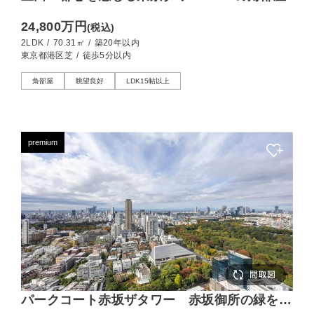
24,800万円
(税込)
2LDK
/
70.31㎡
/
築20年以内
東京都港区芝
/
徒歩5分以内
角部屋
眺望良好
LDK15帖以上
premium
パークコート赤坂ザタワー 赤坂御所の緑を見