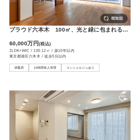
プラウド六本木 100㎡、光と緑に包まれる上
質な邸宅
60,000万円
(税込)
2LDK+WIC
/
100.12㎡
/
築10年以内
東京都港区六本木
/
徒歩5分以内
床暖房
24時間有人管理
コンシェルジュあり