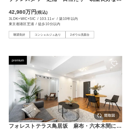
31階南東向き住戸
42,980万円
(税込)
3LDK+WIC+SIC
/
103.11㎡
/
築10年以内
東京都港区芝浦
/
徒歩10分以内
眺望良好
コンシェルジュあり
2ボウル洗面台
premium
フォレストテラス鳥居坂 麻布・六本木間に位