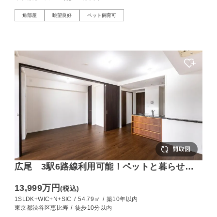
角部屋
眺望良好
ペット飼育可
広尾 3駅6路線利用可能！ペットと暮らせる
南東向き住戸
13,999万円
(税込)
1SLDK+WIC+N+SIC
/
54.79㎡
/
築10年以内
東京都渋谷区恵比寿
/
徒歩10分以内