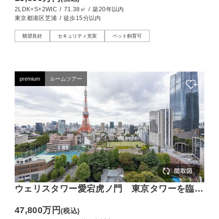
2LDK+S+2WIC
/
71.38㎡
/
築20年以内
東京都港区芝浦
/
徒歩15分以内
眺望良好
セキュリティ充実
ペット飼育可
premium
ルームツアー
ウェリスタワー愛宕虎ノ門 東京タワーを臨
む、都心の上質レジデンス
47,800万円
(税込)