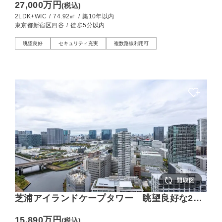
27,000万円
(税込)
2LDK+WIC
/
74.92㎡
/
築10年以内
東京都新宿区四谷
/
徒歩5分以内
眺望良好
セキュリティ充実
複数路線利用可
芝浦アイランドケープタワー 眺望良好な29
階！優し気な光に包まれた上質空間
15,890万円
(税込)