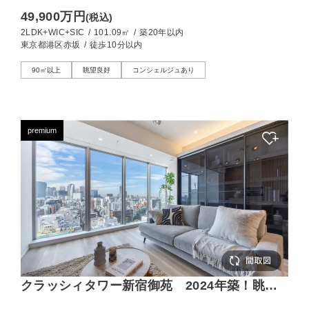
下ろせる39階部の2LDK
49,900万円
(税込)
2LDK+WIC+SIC
/
101.09㎡
/
築20年以内
東京都港区赤坂
/
徒歩10分以内
90㎡以上
眺望良好
コンシェルジュあり
premium
クラッシィタワー新宿御苑 2024年築！眺望
良好な上品さを纏う2LDK