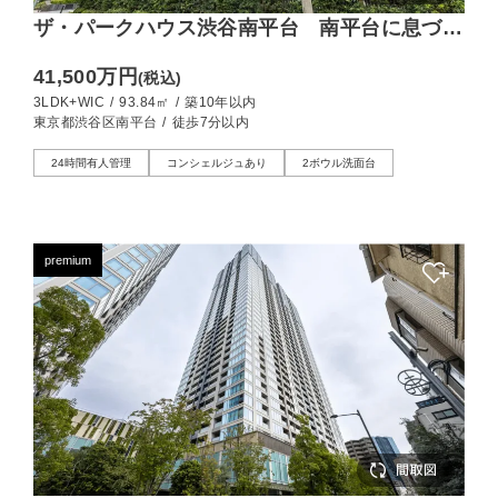
ザ・パークハウス渋谷南平台 南平台に息づ
く、90㎡超レジデンス
41,500万円
(税込)
3LDK+WIC
/
93.84㎡
/
築10年以内
東京都渋谷区南平台
/
徒歩7分以内
24時間有人管理
コンシェルジュあり
2ボウル洗面台
premium