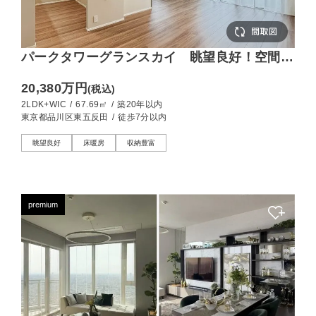
パークタワーグランスカイ 眺望良好！空間を
繋げて伸び伸び過ごせる2LDK
20,380万円
(税込)
2LDK+WIC
/
67.69㎡
/
築20年以内
東京都品川区東五反田
/
徒歩7分以内
眺望良好
床暖房
収納豊富
premium