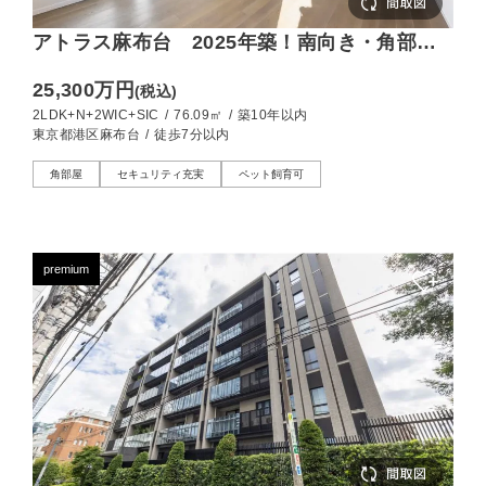
アトラス麻布台 2025年築！南向き・角部屋
の快適な住まい
25,300万円
(税込)
2LDK+N+2WIC+SIC
/
76.09㎡
/
築10年以内
東京都港区麻布台
/
徒歩7分以内
角部屋
セキュリティ充実
ペット飼育可
premium