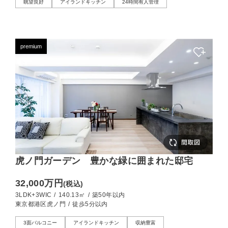
眺望良好
アイランドキッチン
24時間有人管理
premium
虎ノ門ガーデン 豊かな緑に囲まれた邸宅
32,000万円
(税込)
3LDK+3WIC
/
140.13㎡
/
築50年以内
東京都港区虎ノ門
/
徒歩5分以内
3面バルコニー
アイランドキッチン
収納豊富