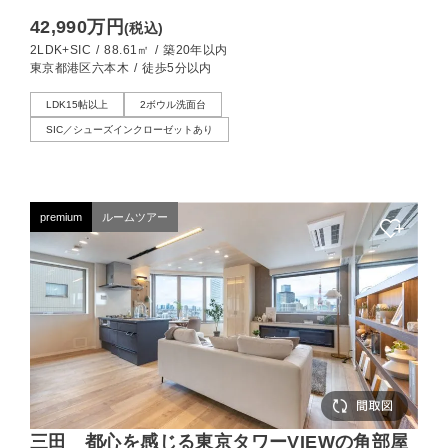
置する、静謐なる邸宅
42,990万円
(税込)
2LDK+SIC
/
88.61㎡
/
築20年以内
東京都港区六本木
/
徒歩5分以内
LDK15帖以上
2ボウル洗面台
SIC／シューズインクローゼットあり
premium
ルームツアー
三田 都心を感じる東京タワーVIEWの角部屋