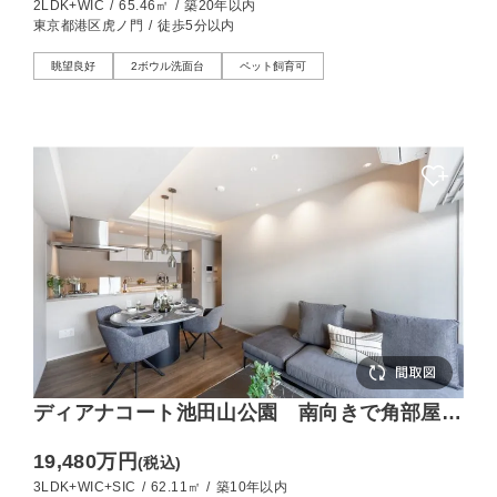
2LDK+WIC
/
65.46㎡
/
築20年以内
東京都港区虎ノ門
/
徒歩5分以内
眺望良好
2ボウル洗面台
ペット飼育可
ディアナコート池田山公園 南向きで角部屋の
暖かな住まい
19,480万円
(税込)
3LDK+WIC+SIC
/
62.11㎡
/
築10年以内