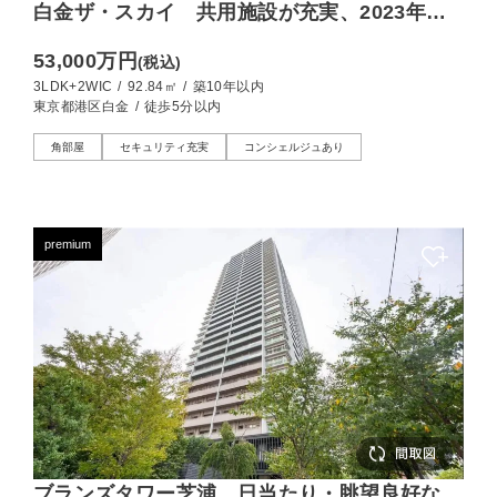
白金ザ・スカイ 共用施設が充実、2023年竣
工のタワーレジデンス
53,000万円
(税込)
3LDK+2WIC
/
92.84㎡
/
築10年以内
東京都港区白金
/
徒歩5分以内
角部屋
セキュリティ充実
コンシェルジュあり
premium
ブランズタワー芝浦 日当たり・眺望良好な