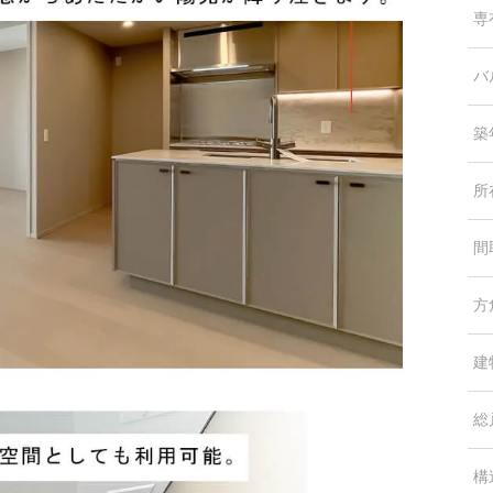
専
バ
築
所
間
方
建
総
構