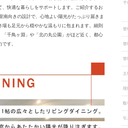
そ
て、快適な暮らしをサポートします。ご紹介するお
全居室南向きの設計で、心地よい陽光がたっぷり届きま
冬場も足元から穏やかな温もりに包まれます。細則
管
、「千鳥ヶ淵」や「北の丸公園」がほど近く、都心
力です。
管
管
土
現
取
引