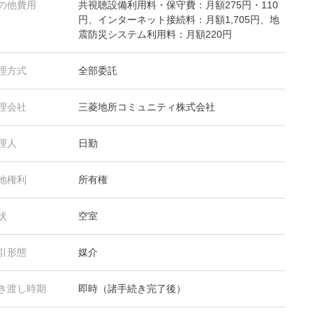
の他費用
共視聴設備利用料・保守費：月額275円・110
円、インターネット接続料：月額1,705円、地
震防災システム利用料：月額220円
理方式
全部委託
理会社
三菱地所コミュニティ株式会社
理人
日勤
地権利
所有権
状
空室
引形態
媒介
き渡し時期
即時（諸手続き完了後）