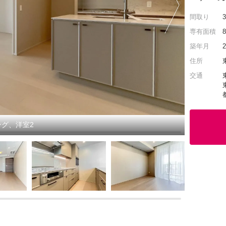
間取り
専有面積
築年月
住所
交通
グ、洋室2