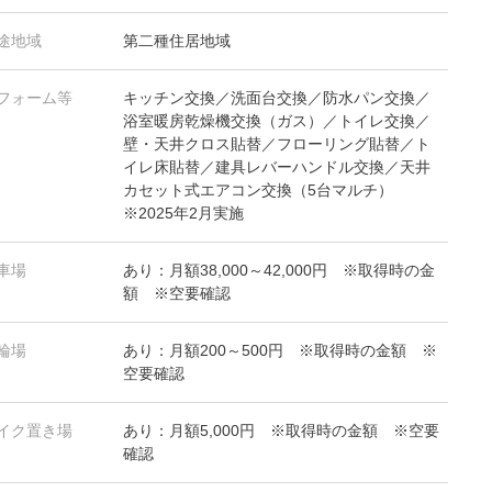
途地域
第二種住居地域
フォーム等
キッチン交換／洗面台交換／防水パン交換／
浴室暖房乾燥機交換（ガス）／トイレ交換／
壁・天井クロス貼替／フローリング貼替／ト
イレ床貼替／建具レバーハンドル交換／天井
カセット式エアコン交換（5台マルチ）
※2025年2月実施
車場
あり：月額38,000～42,000円 ※取得時の金
額 ※空要確認
輪場
あり：月額200～500円 ※取得時の金額 ※
空要確認
イク置き場
あり：月額5,000円 ※取得時の金額 ※空要
確認