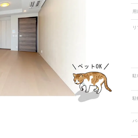
用
リ
駐
駐
バ