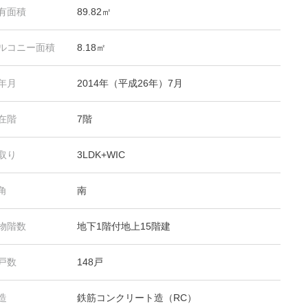
有面積
89.82㎡
ルコニー面積
8.18㎡
年月
2014年（平成26年）7月
在階
7階
取り
3LDK+WIC
角
南
物階数
地下1階付地上15階建
戸数
148戸
造
鉄筋コンクリート造（RC）