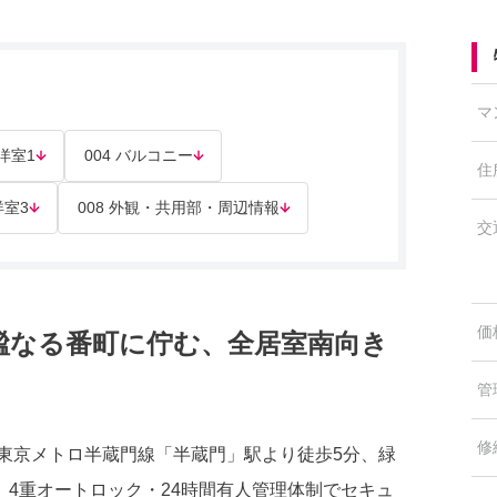
マ
 洋室1
004 バルコニー
住
洋室3
008 外観・共用部・周辺情報
交
価
謐なる番町に佇む、全居室南向き
管
修
。東京メトロ半蔵門線「半蔵門」駅より徒歩5分、緑
4重オートロック・24時間有人管理体制でセキュ