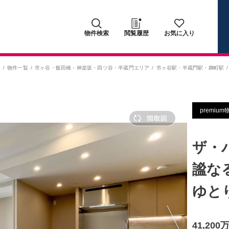
物件検索
閲覧履歴
お気に入り
ム
物件一覧
市ヶ谷・飯田橋・神楽坂・四ツ谷・半蔵門エリア
市ヶ谷駅
・
半蔵門駅
・
麹町駅
premium
ザ・
謐な
ゆと
41,20