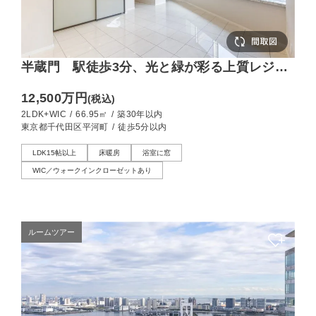
半蔵門 駅徒歩3分、光と緑が彩る上質レジデ
ンス
12,500万円
(税込)
2LDK+WIC
/
66.95㎡
/
築30年以内
東京都千代田区平河町
/
徒歩5分以内
LDK15帖以上
床暖房
浴室に窓
WIC／ウォークインクローゼットあり
ルームツアー