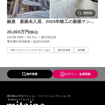
銀座 新築未入居、2025年竣工の新築マンシ
ョン
20,000万円
(税込)
1SLDK+WIC
/
54.73㎡
/
築10年以内
東京都中央区銀座
/
徒歩5分以内
WIC／ウォークインクローゼットあり
築20年未満
食洗機
物件検索
ログイン・会員登録
東京都心の中古マンション・リノベーションマンションの
【mitaina（ミタイナ）】