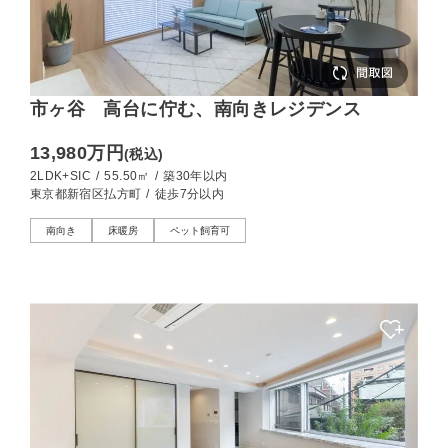
市ヶ谷 高台に佇む、南向きレジデンス
13,980万円
(税込)
2LDK+SIC
/
55.50㎡
/
築30年以内
東京都新宿区払方町
/
徒歩7分以内
南向き
床暖房
ペット飼育可