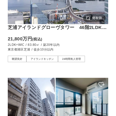
芝浦アイランドグローヴタワー 46階2LDK、
運河と空が織りなすパノラマビュー
21,800万円
(税込)
2LDK+WIC
/
83.80㎡
/
築20年以内
東京都港区芝浦
/
徒歩10分以内
眺望良好
アイランドキッチン
24時間有人管理