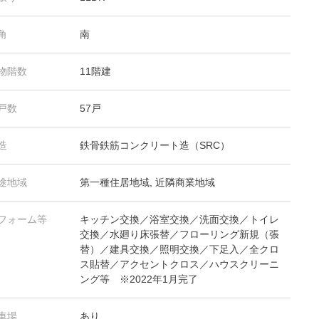
角
南
物階数
11階建
戸数
57戸
造
鉄骨鉄筋コンクリート造（SRC）
途地域
第一種住居地域, 近隣商業地域
フォーム等
キッチン交換／浴室交換／洗面交換／トイレ
交換／水廻り床張替／フローリング新規（張
替）／建具交換／照明交換／下足入／全クロ
ス貼替／アクセントクロス／ハウスクリーニ
ング等 ※2022年1月完了
車場
あり