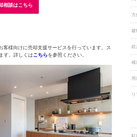
却相談はこちら
方
建
総
中のお客様向けに売却支援サービスを行っています。ス
します。詳しくは
こちら
を参照ください。
構
用
リ
駐