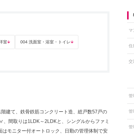
マ
 洋室
004 洗面室・浴室・トイレ
住
交
管
管
11階建て、鉄骨鉄筋コンクリート造、総戸数57戸の
㎡、間取りは1LDK～2LDKと、シングルからファミ
管
面はモニター付オートロック、日勤の管理体制で安