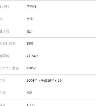
地権利
所有権
状
空室
引形態
媒介
き渡し時期
相談
有面積
41.74㎡
ルコニー面積
4.48㎡
年月
2004年（平成16年）2月
在階
3階
取り
1LDK