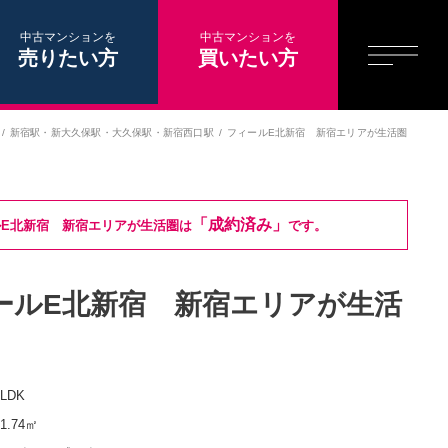
中古マンションを
中古マンションを
売りたい方
買いたい方
新宿駅
・
新大久保駅
・
大久保駅
・
新宿西口駅
フィールE北新宿 新宿エリアが生活圏
「成約済み」
E北新宿 新宿エリアが生活圏は
です。
ールE北新宿 新宿エリアが生活
1LDK
41.74㎡