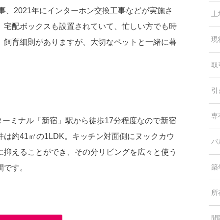
事、2021年にインターホン交換工事などが実施さ
土
。宅配ボックスも設置されていて、忙しい方でも時
現
、飼育細則がありますが、大切なペットと一緒に暮
取
引
専
ターミナル「新宿」駅から徒歩17分程度なので新宿
は約41㎡の1LDK。キッチン対面側にヌックカウ
バ
に抑えることができ、その分リビングを広々と使う
築
間です。
所
間