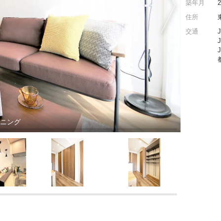
築年月
住所
交通
イニング