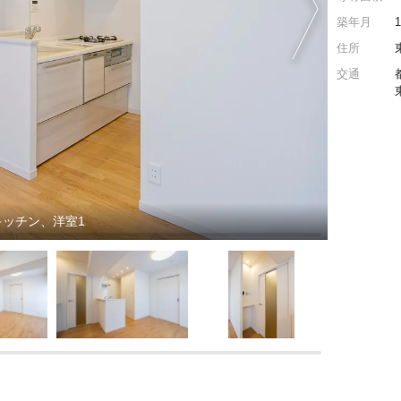
築年月
住所
交通
ッチン、洋室1