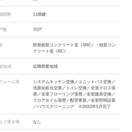
物階数
11階建
戸数
70戸
造
鉄骨鉄筋コンクリート造（SRC）・鉄筋コン
クリート造（RC）
途地域
近隣商業地域
フォーム等
システムキッチン交換／ユニットバス交換／
洗面化粧台交換／トイレ交換／全室クロス張
替／全室フローリング張替／全室建具交換／
フロアタイル張替／配管更新／全室照明設置
／ハウスクリーニング ※2022年5月完了
イク置き場
なし