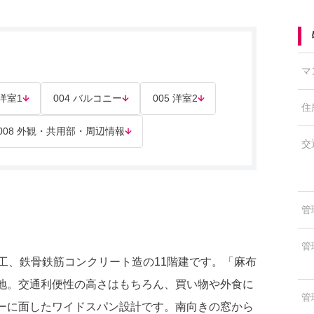
マ
 洋室1
004 バルコニー
005 洋室2
住
008 外観・共用部・周辺情報
交
管
管
竣工、鉄骨鉄筋コンクリート造の11階建です。「麻布
立地。交通利便性の高さはもちろん、買い物や外食に
管
ニーに面したワイドスパン設計です。南向きの窓から