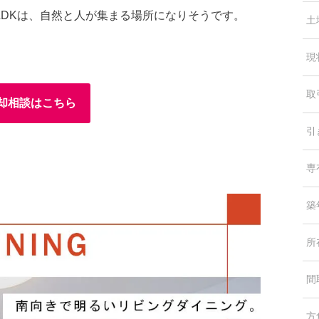
DKは、自然と人が集まる場所になりそうです。
土
現
取
却相談はこちら
引
専
築
所
間
方