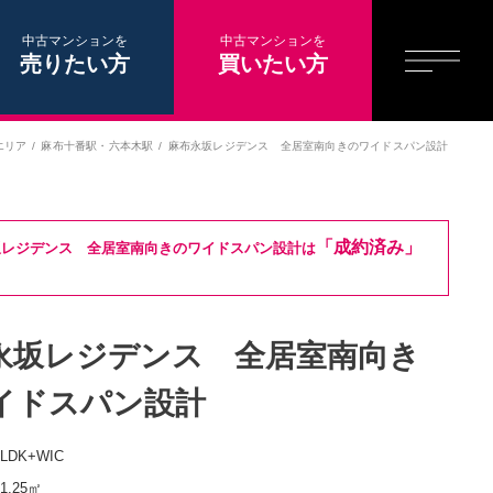
中古マンションを
中古マンションを
売りたい方
買いたい方
エリア
麻布十番駅
・
六本木駅
麻布永坂レジデンス 全居室南向きのワイドスパン設計
「成約済み」
坂レジデンス 全居室南向きのワイドスパン設計は
永坂レジデンス 全居室南向き
イドスパン設計
2LDK+WIC
61.25㎡