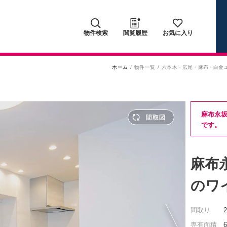
物件検索
閲覧履歴
お気に入り
ホーム
物件一覧
六本木・広尾・麻布・白金
麻布永
です。
麻布
のワ
間取り
専有面積