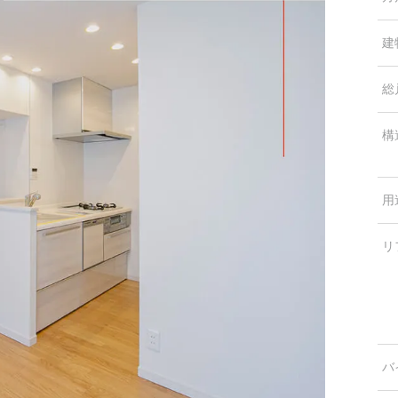
建
総
構
用
リ
バ