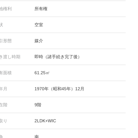
地権利
所有権
状
空室
引形態
媒介
き渡し時期
即時（諸手続き完了後）
有面積
61.25㎡
年月
1970年（昭和45年）12月
在階
9階
取り
2LDK+WIC
角
南