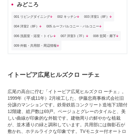
みどころ
001 リビングダイニング
002 キッチン
003 洋室1（8F）
004 洋室2（8F）
005 ルーフバルコニー・バルコニー
006 洗面室・浴室・トイレ
007 洋室3（7F）
008 玄関・廊下
009 外観・共用部・周辺情報
イトーピア広尾ヒルズクロ ーチェ
広尾の高台に佇む「イトーピア広尾ヒルズクロ ーチェ」。
1999年（平成11年）2月竣工した、伊藤忠商事株式会社旧
分譲のマンションです。鉄骨鉄筋コンクリート造地下1階付
12階建、総戸数は69戸。ベージュとグレーのタイルと、美
しい曲線が印象的な外観です。建物周りの鮮やかな植栽
が、並木通りの緑と調和しています。共用部には御影石が
敷かれ、ホテルライクな印象です。TVモニター付オートロ