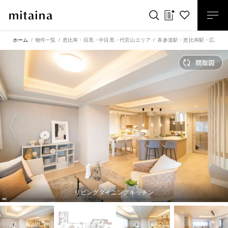
ホーム
物件一覧
恵比寿・目黒・中目黒・代官山エリア
表参道駅
・
恵比寿駅
・
広尾駅
リビングダイニングキッチン