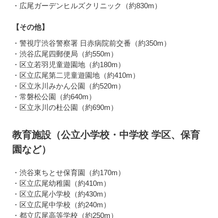
・広尾ガーデンヒルズクリニック（約830m）
【その他】
・警視庁渋谷警察署 日赤病院前交番（約350m）
・渋谷広尾四郵便局（約550m）
・区立若羽児童遊園地（約180m）
・区立広尾第二児童遊園地（約410m）
・区立氷川みかん公園（約520m）
・常磐松公園（約640m）
・区立氷川の杜公園（約690m）
教育施設（公立小学校・中学校 学区、保育
園など）
・渋谷東ちとせ保育園（約170m）
・区立広尾幼稚園（約410m）
・区立広尾小学校（約430m）
・区立広尾中学校（約240m）
・都立広尾高等学校（約250m）