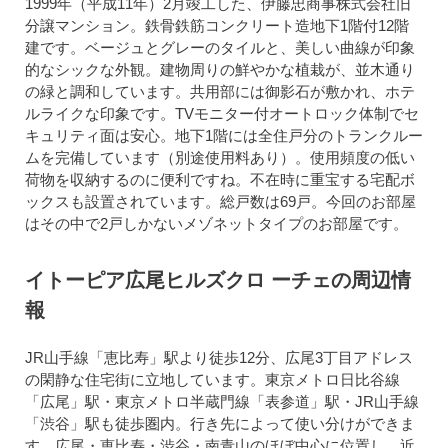
1999年（平成11年）2月竣工した、伊藤忠商事株式会社旧
分譲マンション。鉄骨鉄筋コンクリート造地下1階付12階
建です。ベージュとグレーのタイルと、美しい曲線が印象
的なシックな外観。建物周りの鮮やかな植栽が、並木通り
の緑と調和しています。共用部には御影石が敷かれ、ホテ
ルライクな印象です。TVモニター付オートロック体制でセ
キュリティ面は安心。地下1階には全住戸分のトランクルー
ムを完備しています（別途使用料あり）。使用頻度の低い
荷物を収納するのに便利ですね。不在時に重宝する宅配ボ
ックスも設置されています。総戸数は69戸。今回のお部屋
はその中で2戸しかないメゾネットタイプのお部屋です。
イトーピア広尾ヒルズクロ ーチェの周辺情
報
JR山手線「恵比寿」駅より徒歩12分、広尾3丁目アドレス
の閑静な住宅街に立地しています。東京メトロ日比谷線
「広尾」駅・東京メトロ半蔵門線「表参道」駅・JR山手線
「渋谷」駅も徒歩圏内。行き先によって使い分けができま
す。広尾・恵比寿・渋谷・南青山のほぼ中心に位置し、近