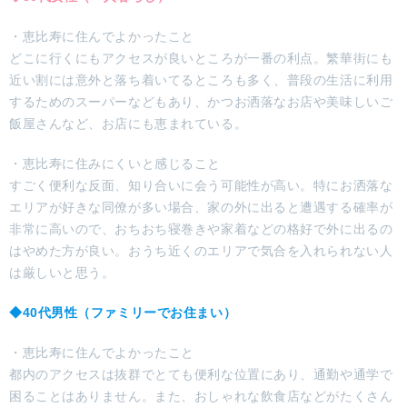
・恵比寿に住んでよかったこと
どこに行くにもアクセスが良いところが一番の利点。繁華街にも
近い割には意外と落ち着いてるところも多く、普段の生活に利用
するためのスーパーなどもあり、かつお洒落なお店や美味しいご
飯屋さんなど、お店にも恵まれている。
・恵比寿に住みにくいと感じること
すごく便利な反面、知り合いに会う可能性が高い。特にお洒落な
エリアが好きな同僚が多い場合、家の外に出ると遭遇する確率が
非常に高いので、おちおち寝巻きや家着などの格好で外に出るの
はやめた方が良い。おうち近くのエリアで気合を入れられない人
は厳しいと思う。
◆40代男性（ファミリーでお住まい）
・恵比寿に住んでよかったこと
都内のアクセスは抜群でとても便利な位置にあり、通勤や通学で
困ることはありません。また、おしゃれな飲食店などがたくさん