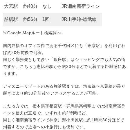
大宮駅
約40分
なし
JR湘南新宿ライン
船橋駅
約56分
1回
JR山手線-総武線
※Google Mapルート検索調べ
国内屈指のオフィス街である千代田区にも「東京駅」を利用すれ
ば約20分前後で到着。
同じく勤務先として多い「銀座駅」はショッピングでも人気の街
ですが、こちらも恵比寿駅から約20分ほどで到着する距離感にあ
ります。
ディズニーリゾートのある舞浜駅までは、埼京線〜京葉線の乗り
継ぎにより約30分前後でアクセスすることが可能。
また地方では、栃木県宇都宮駅・群馬県高崎駅までは湘南新宿ラ
インを使えば直通で、いずれも約2時間ほど。
同じく湘南新宿ラインで神奈川県小田原駅に約1時間30分ほどで
到着するので近場への小旅行にも便利です。