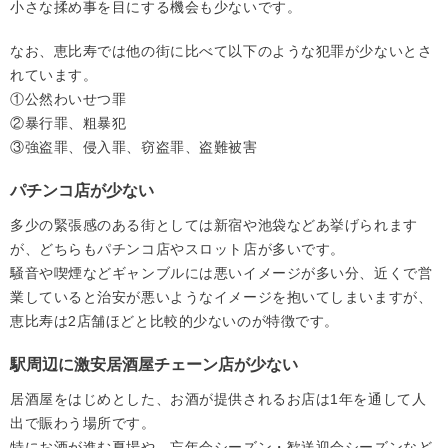
小さな揉め事を目にする機会も少ないです。
なお、恵比寿では他の街に比べて以下のような犯罪が少ないとさ
れています。
①公然わいせつ罪
②暴行罪、粗暴犯
③強盗罪、侵入罪、窃盗罪、盗難被害
パチンコ店が少ない
多少の緊張感のある街としては新宿や池袋などあ挙げられます
が、どちらもパチンコ店やスロット店が多いです。
騒音や喫煙などギャンブルには悪いイメージが多い分、近くで営
業していると治安が悪いようなイメージを抱いてしまいますが、
恵比寿は2店舗ほどと比較的少ないのが特徴です。
駅周辺に激安居酒屋チェーン店が少ない
居酒屋をはじめとした、お酒が提供されるお店は1年を通して人
出で賑わう場所です。
特にお酒が進む夏場や、忘年会シーズン・歓送迎会シーズンなど