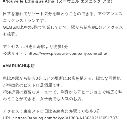
■Nouvelle Ethnique Atha（ヌーヴェル エスニック アタ）
日常を忘れてリゾート気分を味わうことのできる、アジアンエス
ニックレストランです。
GEMS恵比寿の6階で営業していて、駅から徒歩約1分とアクセス
も抜群。
アクセス：JR恵比寿駅より徒歩1分
公式サイト：
https://www.pleasure-company.com/atha/
■MARUICHI本店
恵比寿駅から徒歩3分ほどの場所にお店を構える、陽気な雰囲気
が特徴的のビストロ居酒屋です。
和洋折衷の豊富なメニューで、刺身からアヒージョまで幅広く味
わうことができる、女子会でも人気のお店。
アクセス：東京メトロ日比谷線恵比寿駅より徒歩3分
URL：
https://tabelog.com/tokyo/A1303/A130302/13051737/