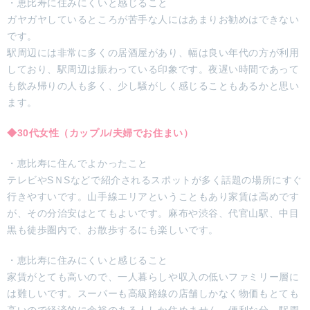
・恵比寿に住みにくいと感じること
ガヤガヤしているところが苦手な人にはあまりお勧めはできない
です。
駅周辺には非常に多くの居酒屋があり、幅は良い年代の方が利用
しており、駅周辺は賑わっている印象です。夜遅い時間であって
も飲み帰りの人も多く、少し騒がしく感じることもあるかと思い
ます。
◆30代女性（カップル/夫婦でお住まい）
・恵比寿に住んでよかったこと
テレビやSＮSなどで紹介されるスポットが多く話題の場所にすぐ
行きやすいです。山手線エリアということもあり家賃は高めです
が、その分治安はとてもよいです。麻布や渋谷、代官山駅、中目
黒も徒歩圏内で、お散歩するにも楽しいです。
・恵比寿に住みにくいと感じること
家賃がとても高いので、一人暮らしや収入の低いファミリー層に
は難しいです。スーパーも高級路線の店舗しかなく物価もとても
高いので経済的に余裕のある人しか住めません。便利な分、駅周