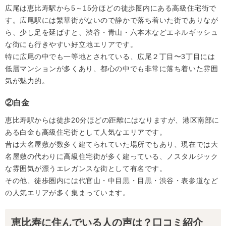
広尾は恵比寿駅から5～15分ほどの徒歩圏内にある高級住宅街で
す。広尾駅には繁華街がないので静かで落ち着いた街でありなが
ら、少し足を延ばすと、渋谷・青山・六本木などエネルギッシュ
な街にも行きやすい好立地エリアです。
特に広尾の中でも一等地とされている、広尾２丁目〜3丁目には
低層マンションが多くあり、都心の中でも非常に落ち着いた雰囲
気が魅力的。
②白金
恵比寿駅からは徒歩20分ほどの距離にはなりますが、港区南部に
ある白金も高級住宅街として人気なエリアです。
昔は大名屋敷が数多く建てられていた場所でもあり、現在では大
名屋敷の代わりに高級住宅街が多く建っている、ノスタルジック
な雰囲気が漂うエレガンスな街として有名です。
その他、徒歩圏内には代官山・中目黒・目黒・渋谷・表参道など
の人気エリアが多く集まっています。
恵比寿に住んでいる人の声は？口コミ紹介