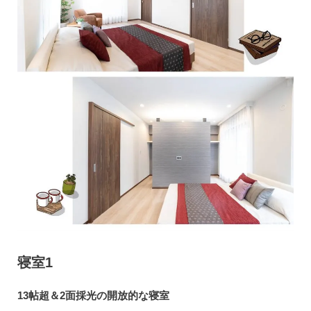
寝室1
13帖超＆2面採光の開放的な寝室