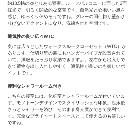
約13.5帖のゆとりある寝室。ルーフバルコニーに面した2面
採光で、明るく開放的な空間です。自然光と心地いい風を
感じ、ゆっくり休めそうですね。グレーの間仕切り壁がさ
りげないアクセントになり、洗練された空間です。
通気性の良い広々WTC
奥には広々としたウォークスルークローゼット（WTC）が
あります。仕切り壁の裏にもハンガーパイプが設置されて
いて、洋服をたっぷり収納できますよ。左右から出入りで
きて荷物を出し入れしやすく、通気性が良いのも嬉しいポ
イントです。
便利なシャワールーム付き
こちらの寝室には、化粧室とシャワールームが付いていま
す。モノトーンデザインでスタイリッシュな印象。起床後
さっとシャワーを浴び、そのまま身支度ができて便利で
す。完全なプライベートスペースとして使えるのも嬉しい
ですね。