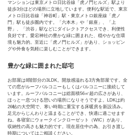
マンションは東京メトロ日比谷線「虎ノ門ヒルズ」駅より
徒歩3分ほどの場所に立地しています。便利な駅近で、東京
メトロ日比谷線「神谷町」駅・東京メトロ銀座線「虎ノ
門」駅も徒歩圏内です。「六本木」や「銀座」、「上
野」、「渋谷」駅などにダイレクトアクセスでき、利便性
良好です。愛宕神社の豊かな緑に囲まれた、穏やかな住環
境も魅力的。至近に「虎ノ門ヒルズ」があり、ショッピン
グや外食を気軽に楽しむことができます。
豊かな緑に囲まれた邸宅
お部屋は8階部分の3LDK。開放感溢れる3方角部屋です。全
ての窓がルーフバルコニーもしくはバルコニーに接続して
います。ルーフバルコニーは総面積56㎡超の広さがあり、
ほっと一息つける憩いの場所になりそうですよ。LDKは約
26帖の大空間で、寒い時期に重宝する床暖房を新設済み。
足元からじんわりと温まることができ、快適に過ごせます
ね。各寝室にウォークインクローゼット（WIC）があり、
収納性の高さも魅力的です。現在居住中の為、お引き渡し
時期についてはご相談ください。