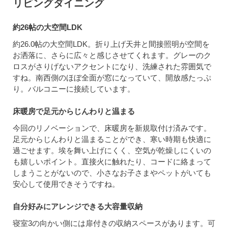
リビングダイニング
約26帖の大空間LDK
約26.0帖の大空間LDK。折り上げ天井と間接照明が空間を
お洒落に、さらに広々と感じさせてくれます。グレーのク
ロスがさりげないアクセントになり、洗練された雰囲気で
すね。南西側のほぼ全面が窓になっていて、開放感たっぷ
り。バルコニーに接続しています。
床暖房で足元からじんわりと温まる
今回のリノベーションで、床暖房を新規取付け済みです。
足元からじんわりと温まることができ、寒い時期も快適に
過ごせます。埃を舞い上げにくく、空気が乾燥しにくいの
も嬉しいポイント。直接火に触れたり、コードに絡まって
しまうことがないので、小さなお子さまやペットがいても
安心して使用できそうですね。
自分好みにアレンジできる大容量収納
寝室3の向かい側には扉付きの収納スペースがあります。可