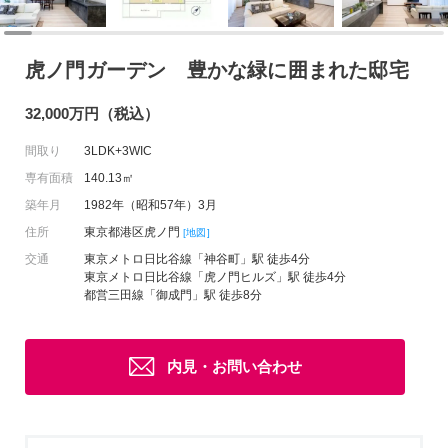
虎ノ門ガーデン 豊かな緑に囲まれた邸宅
32,000万円（税込）
間取り
3LDK+3WIC
専有面積
140.13㎡
築年月
1982年（昭和57年）3月
住所
東京都港区虎ノ門
[地図]
交通
東京メトロ日比谷線「神谷町」駅 徒歩4分
東京メトロ日比谷線「虎ノ門ヒルズ」駅 徒歩4分
都営三田線「御成門」駅 徒歩8分
内見・お問い合わせ