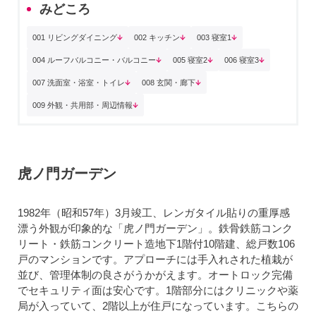
みどころ
001 リビングダイニング
002 キッチン
003 寝室1
004 ルーフバルコニー・バルコニー
005 寝室2
006 寝室3
007 洗面室・浴室・トイレ
008 玄関・廊下
009 外観・共用部・周辺情報
虎ノ門ガーデン
1982年（昭和57年）3月竣工、レンガタイル貼りの重厚感
漂う外観が印象的な「虎ノ門ガーデン」。鉄骨鉄筋コンク
リート・鉄筋コンクリート造地下1階付10階建、総戸数106
戸のマンションです。アプローチには手入れされた植栽が
並び、管理体制の良さがうかがえます。オートロック完備
でセキュリティ面は安心です。1階部分にはクリニックや薬
局が入っていて、2階以上が住戸になっています。こちらの