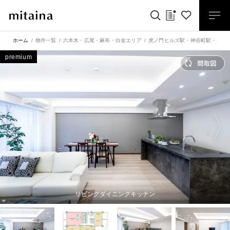
ホーム
物件一覧
六本木・広尾・麻布・白金エリア
虎ノ門ヒルズ駅
・
神谷町駅
・
虎ノ
premium
リビングダイニングキッチン