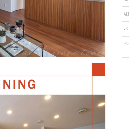
駐
バ
ペ