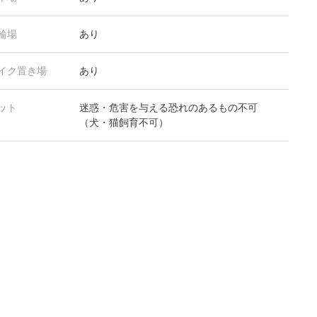
輪場
あり
イク置き場
あり
ット
迷惑・危害を与える恐れのあるもの不可
（犬・猫飼育不可）