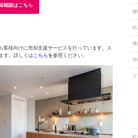
却相談はこちら
建
総
構
中のお客様向けに売却支援サービスを行っています。ス
します。詳しくは
こちら
を
参照ください。
用
リ
駐