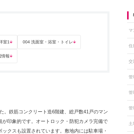
マ
 洋室1
004 洗面室・浴室・トイレ
住
辺情報
交
管
管
管
した。鉄筋コンクリート造6階建、総戸数41戸のマン
観が印象的です。オートロック・防犯カメラ完備で
土
ボックスも設置されています。敷地内には駐車場・