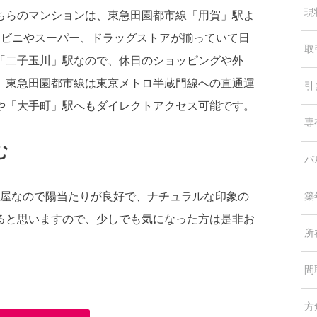
現
ちらのマンションは、東急田園都市線「用賀」駅よ
ンビニやスーパー、ドラッグストアが揃っていて日
取
「二子玉川」駅なので、休日のショッピングや外
、東急田園都市線は東京メトロ半蔵門線への直通運
引
や「大手町」駅へもダイレクトアクセス可能です。
専
む
バ
角部屋なので陽当たりが良好で、ナチュラルな印象の
築
ると思いますので、少しでも気になった方は是非お
所
間
方