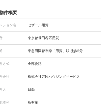
物件概要
ンション名
セザール用賀
所
東京都世田谷区用賀
通
東急田園都市線「用賀」駅 徒歩5分
理方式
全部委託
理会社
株式会社穴吹ハウジングサービス
理人
日勤
地権利
所有権