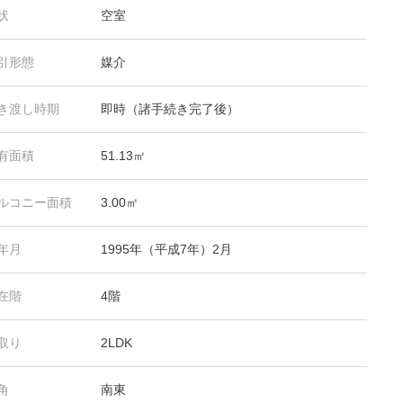
状
空室
引形態
媒介
き渡し時期
即時（諸手続き完了後）
有面積
51.13㎡
ルコニー面積
3.00㎡
年月
1995年（平成7年）2月
在階
4階
取り
2LDK
角
南東