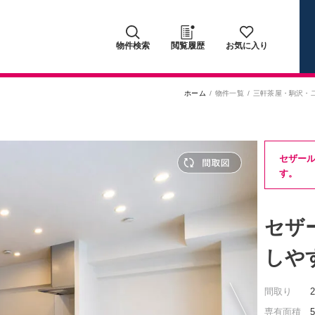
物件検索
閲覧履歴
お気に入り
ホーム
物件一覧
三軒茶屋・駒沢・
セザー
す。
セザ
しや
間取り
専有面積