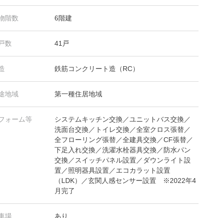
物階数
6階建
戸数
41戸
造
鉄筋コンクリート造（RC）
途地域
第一種住居地域
フォーム等
システムキッチン交換／ユニットバス交換／
洗面台交換／トイレ交換／全室クロス張替／
全フローリング張替／全建具交換／CF張替／
下足入れ交換／洗濯水栓器具交換／防水パン
交換／スイッチパネル設置／ダウンライト設
置／照明器具設置／エコカラット設置
（LDK）／玄関人感センサー設置 ※2022年4
月完了
車場
あり