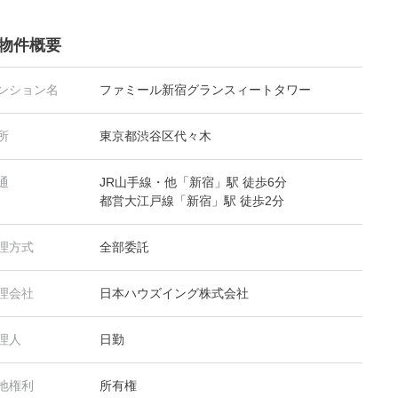
物件概要
ンション名
ファミール新宿グランスィートタワー
所
東京都渋谷区代々木
通
JR山手線・他「新宿」駅 徒歩6分
都営大江戸線「新宿」駅 徒歩2分
理方式
全部委託
理会社
日本ハウズイング株式会社
理人
日勤
地権利
所有権