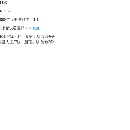
2LDK
56.32㎡
2002年（平成14年）3月
東京都渋谷区代々木
[地図]
JR山手線・他「新宿」駅 徒歩6分
都営大江戸線「新宿」駅 徒歩2分