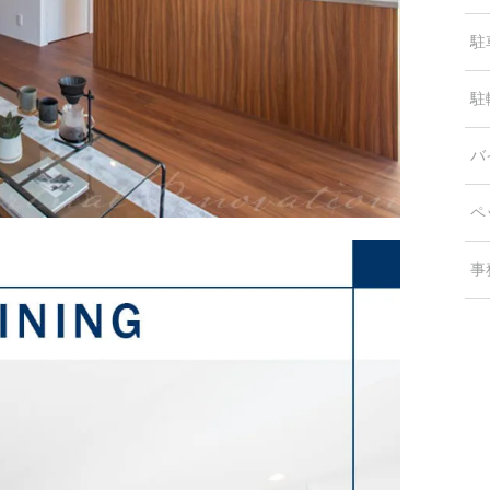
駐
駐
バ
ペ
事