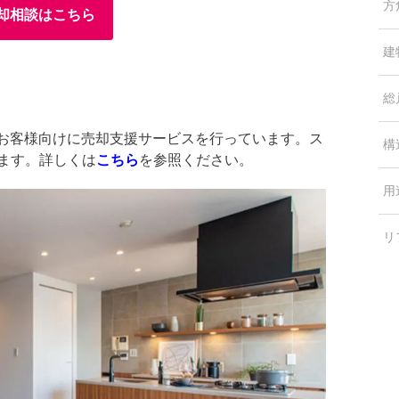
方
却相談はこちら
建
総
中のお客様向けに売却支援サービスを行っています。ス
構
します。詳しくは
こちら
を参照ください。
用
リ