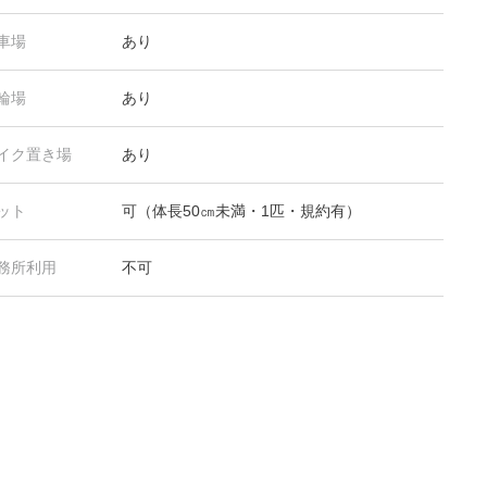
車場
あり
輪場
あり
イク置き場
あり
ット
可（体長50㎝未満・1匹・規約有）
務所利用
不可