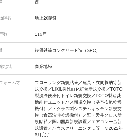
角
西
物階数
地上20階建
戸数
116戸
造
鉄骨鉄筋コンクリート造（SRC）
途地域
商業地域
フォーム等
フローリング新規貼替／建具・玄関収納等新
規交換／LIXIL製洗面化粧台新規交換／TOTO
製洗浄便座付トイレ新規交換／TOTO製追焚
機能付ユニットバス新規交換（浴室換気乾燥
機付）／トクラス製システムキッチン新規交
換（食器洗浄乾燥機付）／壁・天井クロス新
規貼替／照明器具新規設置／エアコン一基新
規設置／ハウスクリーニング…等 ※2022年
6月完了