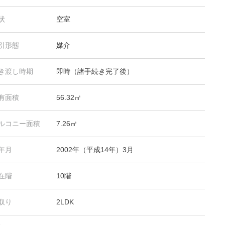
状
空室
引形態
媒介
き渡し時期
即時（諸手続き完了後）
有面積
56.32㎡
ルコニー面積
7.26㎡
年月
2002年（平成14年）3月
在階
10階
取り
2LDK