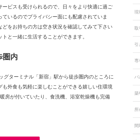
サービスも受けられるので、日々をより快適に過ご
現
っているのでプライバシー面にも配慮されていま
などをお持ちの方は空き状況を確認してみて下さい
取
ットと一緒に生活することができます。
引
歩圏内
専
ビッグターミナル「新宿」駅から徒歩圏内のところに
バ
グも外食も気軽に楽しむことができる嬉しい住環境
築
。床暖房が付いていたり、食洗機、浴室乾燥機も完備
所
間