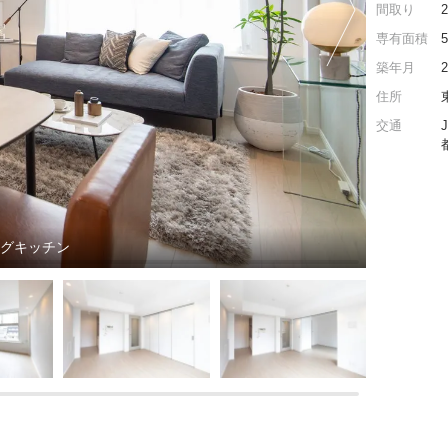
間取り
専有面積
築年月
住所
交通
ングキッチン