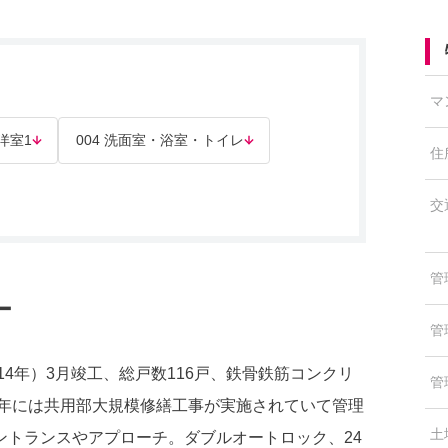
マ
 洋室1
004 洗面室・浴室・トイレ
住
交
管
ー
管
14年）3月竣工、総戸数116戸、鉄骨鉄筋コンクリ
管
8年には共用部大規模修繕工事が実施されていて管理
土
ントランスやアプローチ。ダブルオートロック、24