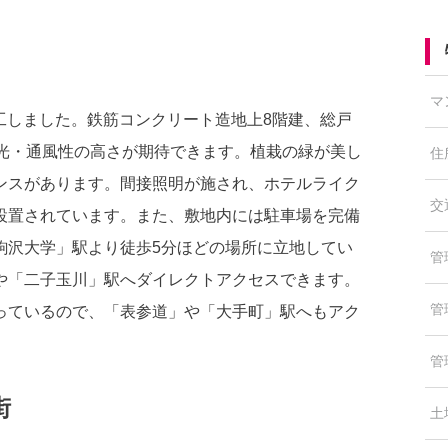
マ
竣工しました。鉄筋コンクリート造地上8階建、総戸
採光・通風性の高さが期待できます。植栽の緑が美し
住
ンスがあります。間接照明が施され、ホテルライク
交
設置されています。また、敷地内には駐車場を完備
駒沢大学」駅より徒歩5分ほどの場所に立地してい
管
や「二子玉川」駅へダイレクトアクセスできます。
管
っているので、「表参道」や「大手町」駅へもアク
管
街
土