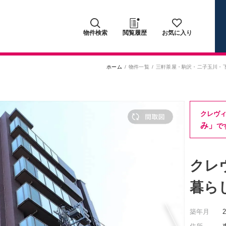
物件検索
閲覧履歴
お気に入り
ホーム
物件一覧
三軒茶屋・駒沢・二子玉川・
クレヴ
み」
で
クレ
暮ら
築年月