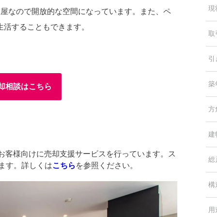
現
部屋なので開放的な空間になっています。また、ペ
生活することもできます。
取
引
築
却相談はこちら
方
建
中のお客様向けに売却支援サービスを行っています。ス
総
します。詳しくは
こちら
を参照ください。
構
用