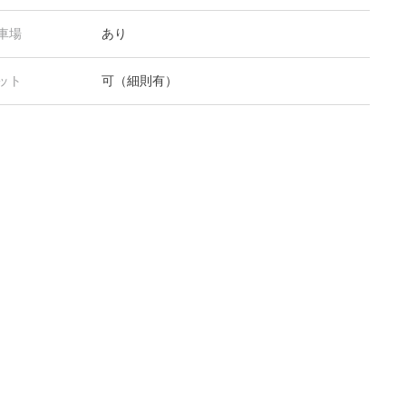
車場
あり
ット
可（細則有）