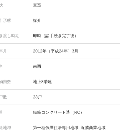
状
空室
引形態
媒介
き渡し時期
即時（諸手続き完了後）
年月
2012年（平成24年）3月
角
南西
物階数
地上8階建
戸数
28戸
造
鉄筋コンクリート造（RC）
途地域
第一種低層住居専用地域, 近隣商業地域