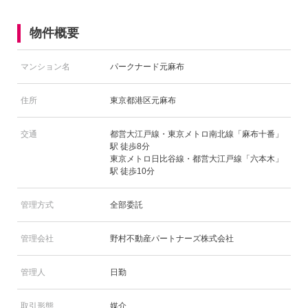
物件概要
マンション名
パークナード元麻布
住所
東京都港区元麻布
交通
都営大江戸線・東京メトロ南北線「麻布十番」
駅 徒歩8分
東京メトロ日比谷線・都営大江戸線「六本木」
駅 徒歩10分
管理方式
全部委託
管理会社
野村不動産パートナーズ株式会社
管理人
日勤
取引形態
媒介