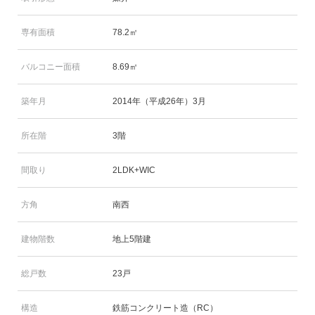
専有面積
78.2㎡
バルコニー面積
8.69㎡
築年月
2014年（平成26年）3月
所在階
3階
間取り
2LDK+WIC
方角
南西
建物階数
地上5階建
総戸数
23戸
構造
鉄筋コンクリート造（RC）