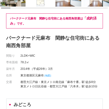
「成約済
パークナード元麻布 閑静な住宅街にある南西角部屋は
み」
です。
パークナード元麻布 閑静な住宅街にある
南西角部屋
間取り
2LDK+WIC
専有面積
78.2㎡
築年月
2014年（平成26年）3月
住所
東京都港区元麻布
[地図]
交通
都営大江戸線・東京メトロ南北線「麻布十番」駅 徒歩8分
東京メトロ日比谷線・都営大江戸線「六本木」駅 徒歩10分
みどころ