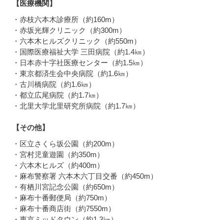
【医療機関】
・赤枝六本木診療所（約160m）
・赤坂光輝クリニック（約300m）
・六本木ヒルズクリニック（約550m）
・国際医療福祉大学 三田病院（約1.4㎞）
・日本赤十字社医療センター（約1.5㎞）
・東京都済生会中央病院（約1.6㎞）
・古川橋病院（約1.6㎞）
・都立広尾病院（約1.7㎞）
・北里大学北里研究所病院（約1.7㎞）
【その他】
・区立さくら坂公園（約200m）
・宮村児童遊園（約350m）
・六本木ヒルズ（約400m）
・麻布警察署 六本木六丁目交番（約450m）
・有栖川宮記念公園（約650m）
・麻布十番郵便局（約750m）
・麻布十番商店街（約7550m）
・東京ミッドタウン（約1.3㎞）