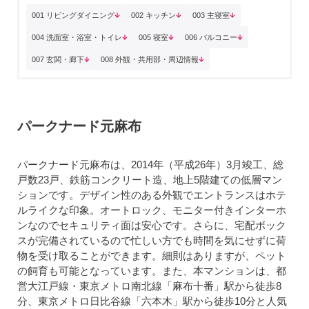
001 リビングダイニング
002 キッチン
003 主寝室
004 洗面室・浴室・トイレ
005 寝室
006 バルコニー
007 玄関・廊下
008 外観・共用部・周辺情報
パークナード元麻布
パークナード元麻布は、2014年（平成26年）3月竣工、総
戸数23戸、鉄筋コンクリート造、地上5階建ての低層マン
ションです。デザイン性のある外観でエントランスはホテ
ルライクな印象。オートロック、モニター付きインターホ
ンなのでセキュリティ面は安心です。さらに、宅配ボック
スが完備されているので忙しい方でも時間を気にせずに荷
物を受け取ることができます。細則はありますが、ペット
の飼育も可能となっています。また、本マンションは、都
営大江戸線・東京メトロ南北線「麻布十番」駅から徒歩8
分、東京メトロ日比谷線「六本木」駅から徒歩10分と人気