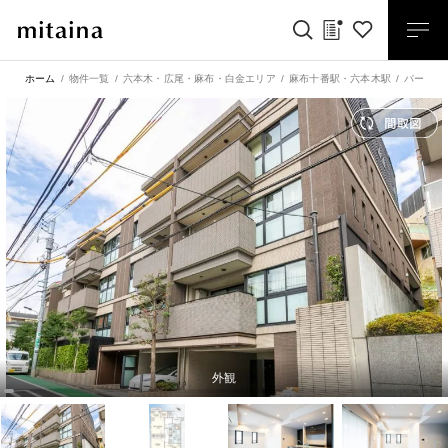
ホーム
物件一覧
六本木・広尾・麻布・白金エリア
麻布十番駅
・
六本木駅
パークナ
外観