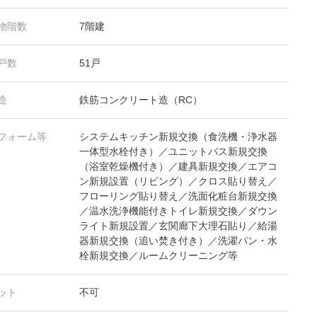
物階数
7階建
戸数
51戸
造
鉄筋コンクリート造（RC）
フォーム等
システムキッチン新規交換（食洗機・浄水器
一体型水栓付き）／ユニットバス新規交換
（浴室乾燥機付き）／建具新規交換／エアコ
ン新規設置（リビング）／クロス貼り替え／
フローリング貼り替え／洗面化粧台新規交換
／温水洗浄機能付きトイレ新規交換／ダウン
ライト新規設置／玄関廊下大理石貼り／給湯
器新規交換（追い焚き付き）／洗濯パン・水
栓新規交換／ルームクリーニング等
ット
不可