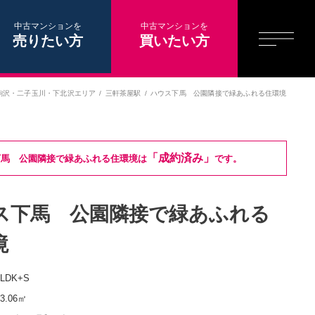
中古マンションを
中古マンションを
売りたい方
買いたい方
駒沢・二子玉川・下北沢エリア
三軒茶屋駅
ハウス下馬 公園隣接で緑あふれる住環境
「成約済み」
下馬 公園隣接で緑あふれる住環境は
です。
ス下馬 公園隣接で緑あふれる
境
1LDK+S
43.06㎡