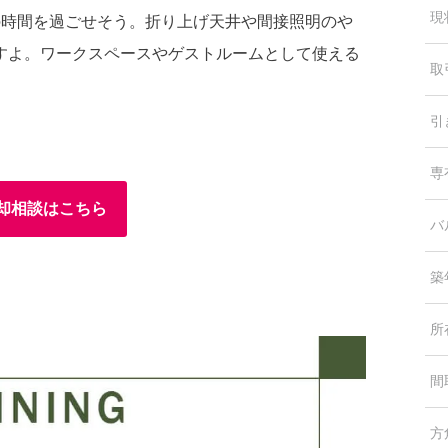
現
の時間を過ごせそう。折り上げ天井や間接照明のや
すよ。ワークスペースやゲストルームとして使える
取
引
専
却相談はこちら
バ
築
所
間
方