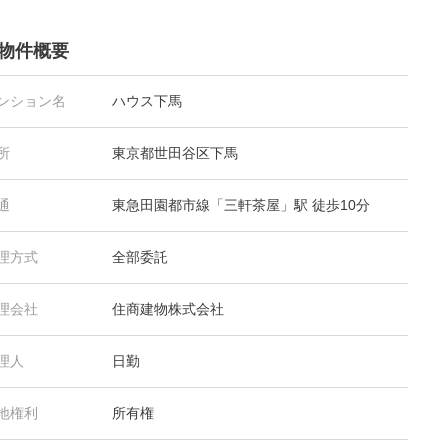
物件概要
ンション名
ハウス下馬
所
東京都世田谷区下馬
通
東急田園都市線「三軒茶屋」駅 徒歩10分
理方式
全部委託
理会社
住商建物株式会社
理人
日勤
地権利
所有権