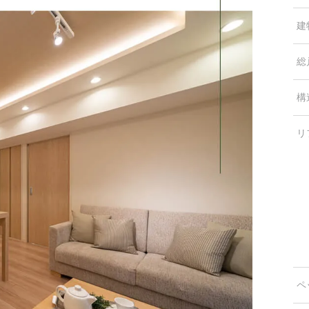
建
総
構
リ
ペ