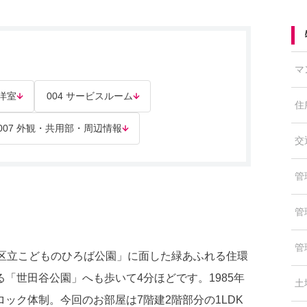
マ
 洋室
004 サービスルーム
住
007 外観・共用部・周辺情報
交
管
管
管
谷区立こどものひろば公園」に面した緑あふれる住環
「世田谷公園」へも歩いて4分ほどです。1985年
土
ック体制。今回のお部屋は7階建2階部分の1LDK