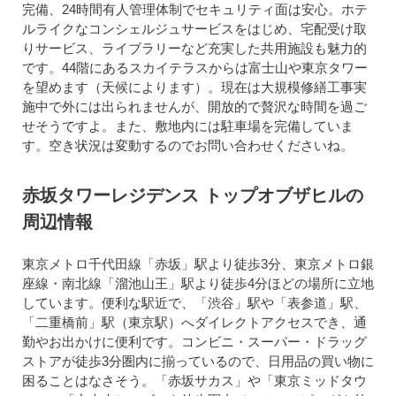
完備、24時間有人管理体制でセキュリティ面は安心。ホテ
ルライクなコンシェルジュサービスをはじめ、宅配受け取
りサービス、ライブラリーなど充実した共用施設も魅力的
です。44階にあるスカイテラスからは富士山や東京タワー
を望めます（天候によります）。現在は大規模修繕工事実
施中で外には出られませんが、開放的で贅沢な時間を過ご
せそうですよ。また、敷地内には駐車場を完備していま
す。空き状況は変動するのでお問い合わせくださいね。
赤坂タワーレジデンス トップオブザヒルの
周辺情報
東京メトロ千代田線「赤坂」駅より徒歩3分、東京メトロ銀
座線・南北線「溜池山王」駅より徒歩4分ほどの場所に立地
しています。便利な駅近で、「渋谷」駅や「表参道」駅、
「二重橋前」駅（東京駅）へダイレクトアクセスでき、通
勤やお出かけに便利です。コンビニ・スーパー・ドラッグ
ストアが徒歩3分圏内に揃っているので、日用品の買い物に
困ることはなさそう。「赤坂サカス」や「東京ミッドタウ