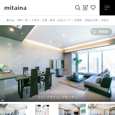
ホーム
物件一覧
六本木・広尾・麻布・白金エリア
赤坂駅
・
溜池山王駅
赤坂タワー
リビングダイニングキッチン