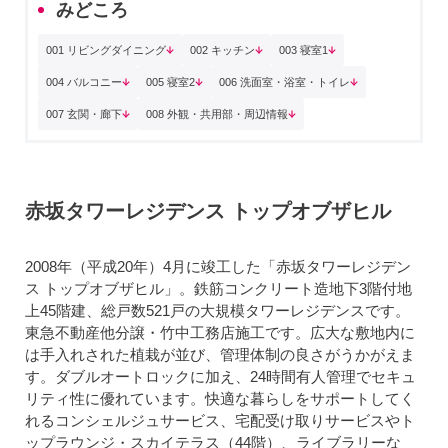
みどころ
001 リビングダイニング
002 キッチン
003 寝室1
004 バルコニー
005 寝室2
006 洗面室・浴室・トイレ
007 玄関・廊下
008 外観・共用部・周辺情報
赤坂タワーレジデンス トップオブザヒル
2008年（平成20年）4月に竣工した「赤坂タワーレジデン
ス トップオブザヒル」。鉄筋コンクリート造地下3階付地
上45階建、総戸数521戸の大規模タワーレジデンスです。
東急不動産他分譲・竹中工務店施工です。広大な敷地内に
は手入れされた植栽が並び、管理体制の良さがうかがえま
す。ダブルオートロックに加え、24時間有人管理でセキュ
リティ性に優れています。快適な暮らしをサポートしてく
れるコンシェルジュサービス、宅配受け取りサービスやト
ップラウンジ・スカイテラス（44階）、ライブラリーな