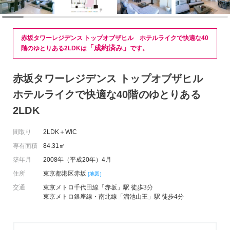
赤坂タワーレジデンス トップオブザヒル ホテルライクで快適な40
「成約済み」
階のゆとりある2LDKは
です。
赤坂タワーレジデンス トップオブザヒル
ホテルライクで快適な40階のゆとりある
2LDK
間取り
2LDK＋WIC
専有面積
84.31㎡
築年月
2008年（平成20年）4月
住所
東京都港区赤坂
[地図]
交通
東京メトロ千代田線「赤坂」駅 徒歩3分
東京メトロ銀座線・南北線「溜池山王」駅 徒歩4分