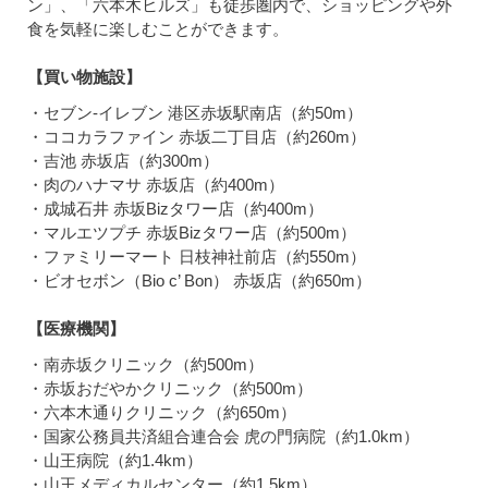
ン」、「六本木ヒルズ」も徒歩圏内で、ショッピングや外
食を気軽に楽しむことができます。
【買い物施設】
・セブン-イレブン 港区赤坂駅南店（約50m）
・ココカラファイン 赤坂二丁目店（約260m）
・吉池 赤坂店（約300m）
・肉のハナマサ 赤坂店（約400m）
・成城石井 赤坂Bizタワー店（約400m）
・マルエツプチ 赤坂Bizタワー店（約500m）
・ファミリーマート 日枝神社前店（約550m）
・ビオセボン（Bio c’ Bon） 赤坂店（約650m）
【医療機関】
・南赤坂クリニック（約500m）
・赤坂おだやかクリニック（約500m）
・六本木通りクリニック（約650m）
・国家公務員共済組合連合会 虎の門病院（約1.0km）
・山王病院（約1.4km）
・山王メディカルセンター（約1.5km）