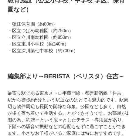
教育施設（公立小学校・中学校 学区、保育
園など）
・猿江保育園（約80m）
・区立つばめ幼稚園（約750m）
・区立立川南幼稚園（約850m）
・区立東川小学校（約240m）
・区立深川第七中学校（約700m）
編集部より～BERISTA（ベリスタ）住吉～
最寄り駅である東京メトロ半蔵門線・都営新宿線「住吉」
駅から徒歩約5分という駅近なのはとても魅力的です。駅周
辺も物件周辺も長閑で閑静な印象。公園なども多く、自然
が多く落ち着いて生活することができそうです。お部屋が1
階の為、約28㎡という広々としたテラス・専用庭があり、
下階への騒音や振動などの心配もせずに過ごすことができ
ます。小さなお子様がいるご家庭には特におすすめです。