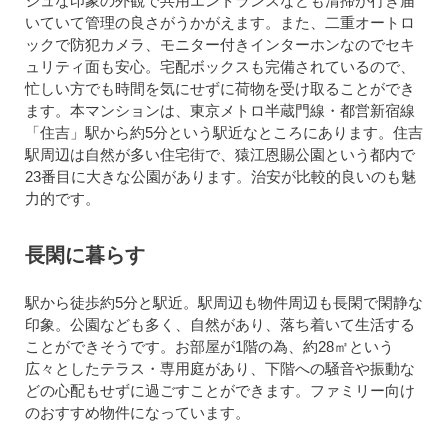
シュな印象の外観で共用エントランスなども清掃が行き届
いていて管理の良さがうかがえます。また、二重オートロ
ックで防犯カメラ、モニター付きインターホンなのでセキ
ュリティ面も安心。宅配ボックスも完備されているので、
忙しい方でも時間を気にせずに荷物を受け取ることができ
ます。本マンションは、東京メトロ半蔵門線・都営新宿線
「住吉」駅から約5分という駅近なところにあります。住吉
駅周辺は自然が多い住宅街で、猿江恩賜公園という都内で
23番目に大きな公園があります。治安が比較的良いのも魅
力的です。
長閑に暮らす
駅から徒歩約5分と駅近。駅周辺も物件周辺も長閑で閑静な
印象。公園なども多く、自然があり、落ち着いて生活する
ことができそうです。お部屋が1階の為、約28㎡という
広々としたテラス・専用庭があり、下階への騒音や振動な
どの心配もせずに過ごすことができます。ファミリー向け
のおすすめ物件になっています。