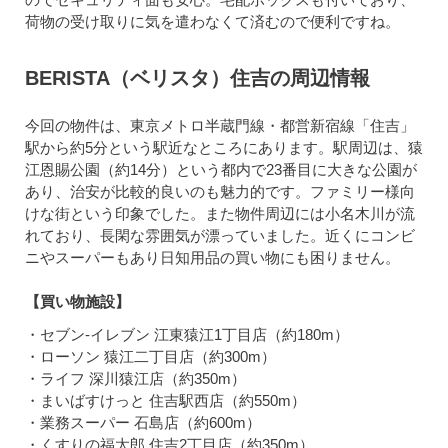
荷物の受け取りに気を遣わなくて済むので便利ですね。
BERISTA（ベリスタ）住吉の周辺情報
今回の物件は、東京メトロ半蔵門線・都営新宿線「住吉」
駅から約5分という駅近なところにあります。駅周辺は、猿
江恩賜公園（約14分）という都内で23番目に大きな公園が
あり、治安が比較的良いのも魅力的です。ファミリー様向
けな街という印象でした。また物件周辺には小名木川が流
れており、長閑な雰囲気が漂っていました。近くにコンビ
ニやスーパーもあり日知用品の買い物にも困りません。
【買い物施設】
・セブン-イレブン 江東猿江1丁目店（約180m）
・ローソン 猿江二丁目店（約300m）
・ライフ 深川猿江店（約350m）
・まいばすけっと 住吉駅西店（約550m）
・業務スーパー 石島店（約600m）
・くすりの福太郎 住吉2丁目店（約350m）