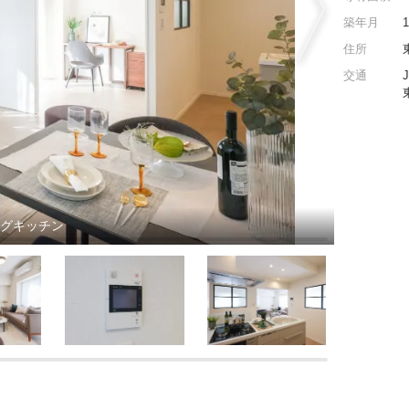
築年月
住所
交通
ングキッチン