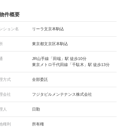
物件概要
ンション名
リーラ文京本駒込
所
東京都文京区本駒込
通
JR山手線「田端」駅 徒歩10分
東京メトロ千代田線「千駄木」駅 徒歩13分
理方式
全部委託
理会社
フジタビルメンテナンス株式会社
理人
日勤
地権利
所有権