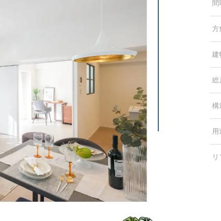
間
方
建
総
構
用
リ