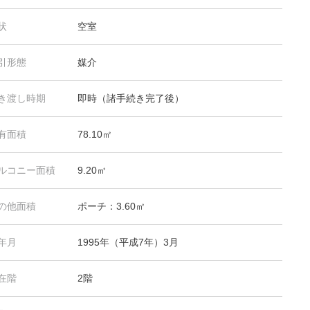
状
空室
引形態
媒介
き渡し時期
即時（諸手続き完了後）
有面積
78.10㎡
ルコニー面積
9.20㎡
の他面積
ポーチ：3.60㎡
年月
1995年（平成7年）3月
在階
2階