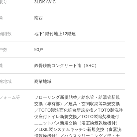
取り
3LDK+WIC
角
南西
物階数
地下1階付地上12階建
戸数
90戸
造
鉄骨鉄筋コンクリート造（SRC）
途地域
商業地域
フォーム等
フローリング新規貼替／給水管・給湯管新規
交換（専有部）／建具・玄関収納等新規交換
／TOTO製洗面化粧台新規交換／TOTO製洗浄
便座付トイレ新規交換／TOTO製追焚機能付
ユニットバス新規交換（浴室換気乾燥機付）
／LIXIL製システムキッチン新規交換（食器洗
浄乾燥機付）／ハウスクリーニング／壁・天