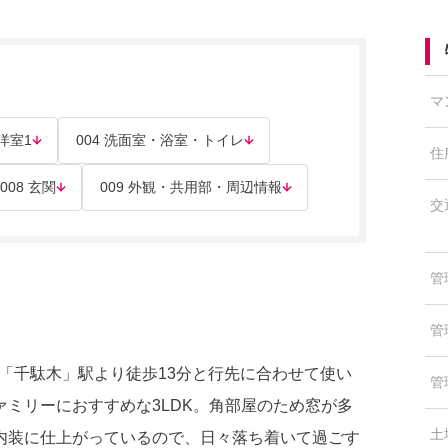
マ
 洋室1
004 洗面室・浴室・トイレ
住
008 玄関
009 外観・共用部・周辺情報
交
管
管
線「千駄木」駅より徒歩13分と行先に合わせて使い
管
ミリーにおすすめな3LDK。角部屋のため窓が多
土
内装に仕上がっているので、日々落ち着いて過ごす