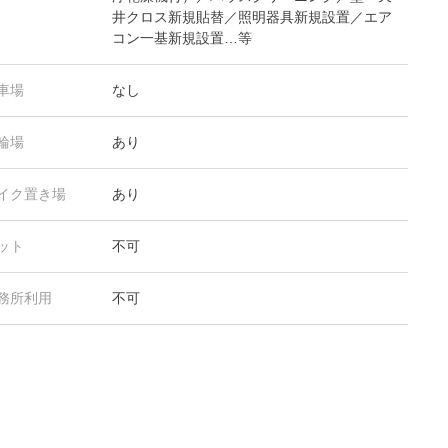
井クロス新規貼替／照明器具新規設置／エア
コン一基新規設置…等
車場
なし
輪場
あり
イク置き場
あり
ット
不可
務所利用
不可