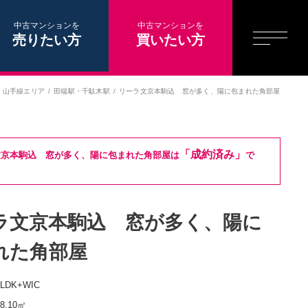
中古マンションを
中古マンションを
売りたい方
買いたい方
山手線エリア
田端駅
・
千駄木駅
リーラ文京本駒込 窓が多く、陽に包まれた角部屋
「成約済み」
文京本駒込 窓が多く、陽に包まれた角部屋は
で
ラ文京本駒込 窓が多く、陽に
れた角部屋
3LDK+WIC
78.10㎡