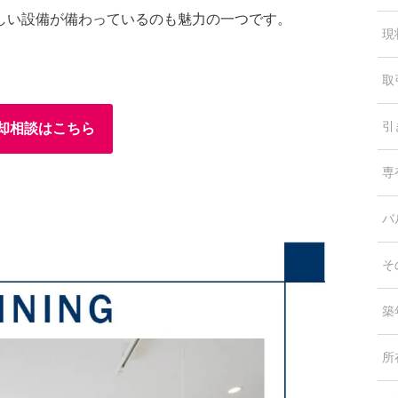
しい設備が備わっているのも魅力の一つです。
現
取
引
却相談はこちら
専
バ
そ
築
所