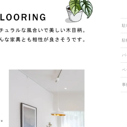
駐
駐
バ
ペ
事