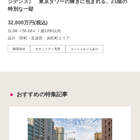
ジデンス） 東京タワーの輝きに包まれる、21階の
特別な一邸
32,800万円
(税込)
2LDK
/
56.68㎡
/
築10年以内
品川・田町・五反田・浜松町エリア
眺望良好
セキュリティ充実
コンシェルジュあり
おすすめの特集記事