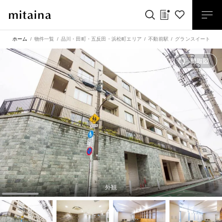
ホーム
物件一覧
品川・田町・五反田・浜松町エリア
不動前駅
グランスイート不動
外観