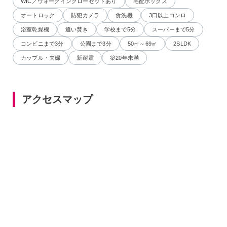
WIC／ウォークインクローゼットあり
宅配ボックス
オートロック
防犯カメラ
食洗機
3口以上コンロ
浴室乾燥機
追い焚き
学校まで5分
スーパーまで5分
コンビニまで3分
公園まで3分
50㎡～69㎡
2SLDK
カップル・夫婦
新耐震
築20年未満
アクセスマップ