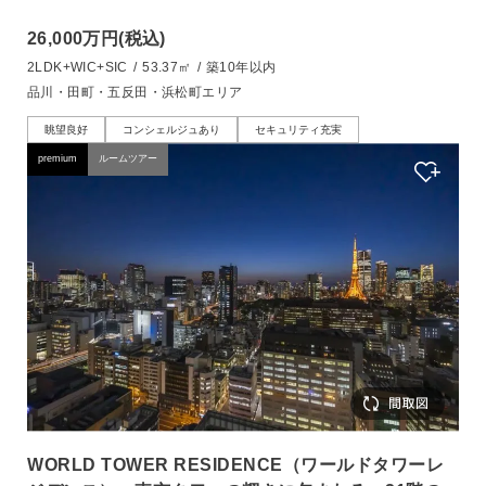
26,000万円
(税込)
2LDK+WIC+SIC
/
53.37㎡
/
築10年以内
品川・田町・五反田・浜松町エリア
眺望良好
コンシェルジュあり
セキュリティ充実
premium
ルームツアー
WORLD TOWER RESIDENCE（ワールドタワーレ