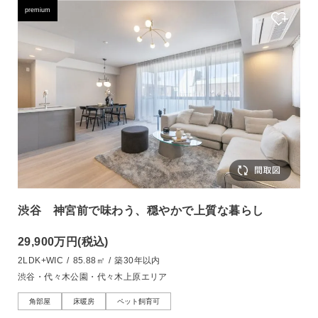
premium
渋谷 神宮前で味わう、穏やかで上質な暮らし
29,900万円
(税込)
2LDK+WIC
/
85.88㎡
/
築30年以内
渋谷・代々木公園・代々木上原エリア
角部屋
床暖房
ペット飼育可