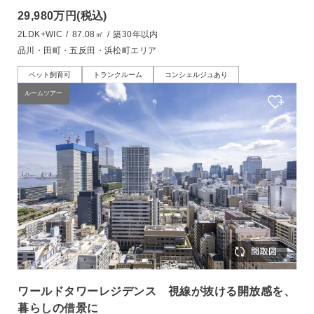
29,980万円
(税込)
2LDK+WIC
/
87.08㎡
/
築30年以内
品川・田町・五反田・浜松町エリア
ペット飼育可
トランクルーム
コンシェルジュあり
ルームツアー
ワールドタワーレジデンス 視線が抜ける開放感を、
暮らしの借景に