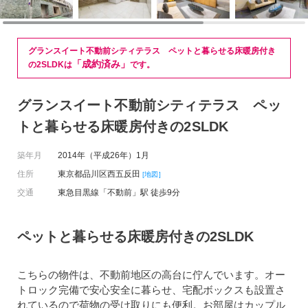
グランスイート不動前シティテラス ペットと暮らせる床暖房付き
「成約済み」
の2SLDKは
です。
グランスイート不動前シティテラス ペッ
トと暮らせる床暖房付きの2SLDK
築年月
2014年（平成26年）1月
住所
東京都品川区西五反田
[地図]
交通
東急目黒線「不動前」駅 徒歩9分
ペットと暮らせる床暖房付きの2SLDK
こちらの物件は、不動前地区の高台に佇んでいます。オー
トロック完備で安心安全に暮らせ、宅配ボックスも設置さ
れているので荷物の受け取りにも便利。お部屋はカップル