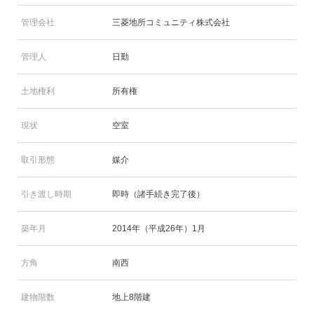
管理会社
三菱地所コミュニティ株式会社
管理人
日勤
土地権利
所有権
現状
空室
取引形態
媒介
引き渡し時期
即時（諸手続き完了後）
築年月
2014年（平成26年）1月
方角
南西
建物階数
地上8階建