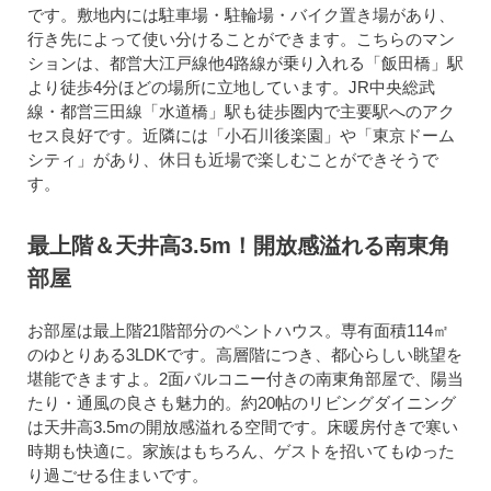
です。敷地内には駐車場・駐輪場・バイク置き場があり、
行き先によって使い分けることができます。こちらのマン
ションは、都営大江戸線他4路線が乗り入れる「飯田橋」駅
より徒歩4分ほどの場所に立地しています。JR中央総武
線・都営三田線「水道橋」駅も徒歩圏内で主要駅へのアク
セス良好です。近隣には「小石川後楽園」や「東京ドーム
シティ」があり、休日も近場で楽しむことができそうで
す。
最上階＆天井高3.5m！開放感溢れる南東角
部屋
お部屋は最上階21階部分のペントハウス。専有面積114㎡
のゆとりある3LDKです。高層階につき、都心らしい眺望を
堪能できますよ。2面バルコニー付きの南東角部屋で、陽当
たり・通風の良さも魅力的。約20帖のリビングダイニング
は天井高3.5mの開放感溢れる空間です。床暖房付きで寒い
時期も快適に。家族はもちろん、ゲストを招いてもゆった
り過ごせる住まいです。