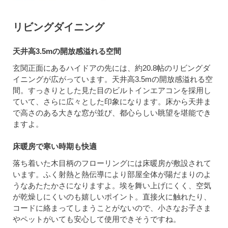
リビングダイニング
天井高3.5mの開放感溢れる空間
玄関正面にあるハイドアの先には、約20.8帖のリビングダ
イニングが広がっています。天井高3.5mの開放感溢れる空
間。すっきりとした見た目のビルトインエアコンを採用し
ていて、さらに広々とした印象になります。床から天井ま
で高さのある大きな窓が並び、都心らしい眺望を堪能でき
ますよ。
床暖房で寒い時期も快適
落ち着いた木目柄のフローリングには床暖房が敷設されて
います。ふく射熱と熱伝導により部屋全体が陽だまりのよ
うなあたたかさになりますよ。埃を舞い上げにくく、空気
が乾燥しにくいのも嬉しいポイント。直接火に触れたり、
コードに絡まってしまうことがないので、小さなお子さま
やペットがいても安心して使用できそうですね。