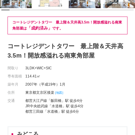
コートレジデントタワー 最上階＆天井高3.5m！開放感溢れる南東
「成約済み」
角部屋は
です。
コートレジデントタワー 最上階＆天井高
3.5m！開放感溢れる南東角部屋
間取り
3LDK+WIC+SIC
専有面積
114.41㎡
築年月
2007年（平成19年）1月
住所
東京都文京区後楽
[地図]
交通
都営大江戸線「飯田橋」駅 徒歩4分
JR中央総武線「水道橋」駅 徒歩4分
都営三田線「水道橋」駅 徒歩6分
みどころ