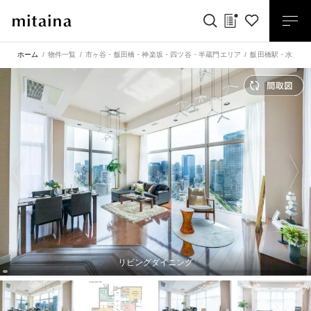
ホーム
物件一覧
市ヶ谷・飯田橋・神楽坂・四ツ谷・半蔵門エリア
飯田橋駅
・
水道橋
リビングダイニング