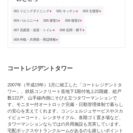
001 リビングダイニング
001 キッチン
003 主寝室
004 バルコニー
005 寝室1
006 寝室2
007 洗面室・浴室・トイレ
008 玄関・廊下
009 外観・共用部・周辺情報
コートレジデントタワー
2007年（平成19年）1月に竣工した「コートレジデントタ
ワー」。鉄筋コンクリート造地下1階付地上21階建、総戸
数122戸、山手線内側にそびえ立つタワーマンションで
す。モニター付オートロック完備・日勤管理体制で暮らし
の安心を支えてくれます。コンシェルジュサービスやスカ
イビューコート、レンタサイクル、各階ゴミ置き場など、
タワーマンションならではの共用施設も充実しています。
宅配ボックスやトランクルームがあるのも嬉しいポイント