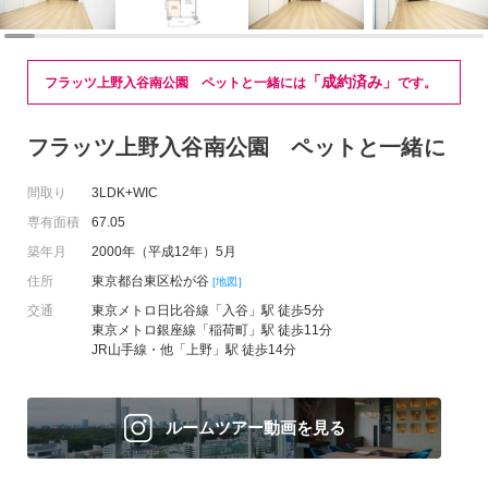
「成約済み」
フラッツ上野入谷南公園 ペットと一緒には
です。
フラッツ上野入谷南公園 ペットと一緒に
間取り
3LDK+WIC
専有面積
67.05
築年月
2000年（平成12年）5月
住所
東京都台東区松が谷
[地図]
交通
東京メトロ日比谷線「入谷」駅 徒歩5分
東京メトロ銀座線「稲荷町」駅 徒歩11分
JR山手線・他「上野」駅 徒歩14分
ルームツアー動画を見る