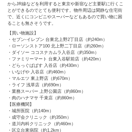
からJR線などを利用すると東京や新宿など主要駅に行くこ
とができるのでとても便利です。物件周辺は閑静な住宅街
で、近くにコンビニやスーパーなどもあるので買い物に困
ることも無さそうです。
【買い物施設】
・セブン-イレブン 台東北上野2丁目店（約240m）
・ローソンストア100 北上野二丁目店（約260m）
・ダイソー ココスナカムラ入谷店（約350m）
・ファミリーマート 台東入谷駅前店（約420m）
・どらっぐぱぱす 入谷店（約430m）
・いなげや 入谷店（約460m）
・マルエツ 東上野店（約670m）
・ライフ 浅草店（約690m）
・業務スーパー 上野公園店（約860m）
・肉のハナマサ 千束店（約860m）
【医療機関】
・城所医院（約140m）
・成守会クリニック（約350m）
・道川内科クリニック（約460m）
・区立台東病院（約1.2km）