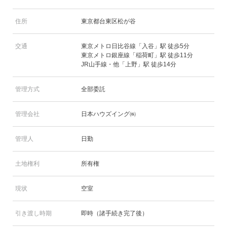
住所
東京都台東区松が谷
交通
東京メトロ日比谷線「入谷」駅 徒歩5分
東京メトロ銀座線「稲荷町」駅 徒歩11分
JR山手線・他「上野」駅 徒歩14分
管理方式
全部委託
管理会社
日本ハウズイング㈱
管理人
日勤
土地権利
所有権
現状
空室
引き渡し時期
即時（諸手続き完了後）