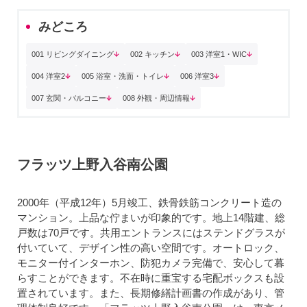
みどころ
001 リビングダイニング
002 キッチン
003 洋室1・WIC
004 洋室2
005 浴室・洗面・トイレ
006 洋室3
007 玄関・バルコニー
008 外観・周辺情報
フラッツ上野入谷南公園
2000年（平成12年）5月竣工、鉄骨鉄筋コンクリート造の
マンション。上品な佇まいが印象的です。地上14階建、総
戸数は70戸です。共用エントランスにはステンドグラスが
付いていて、デザイン性の高い空間です。オートロック、
モニター付インターホン、防犯カメラ完備で、安心して暮
らすことができます。不在時に重宝する宅配ボックスも設
置されています。また、長期修繕計画書の作成があり、管