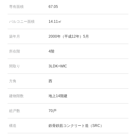
専有面積
67.05
バルコニー面積
14.11㎡
築年月
2000年（平成12年）5月
所在階
4階
間取り
3LDK+WIC
方角
西
建物階数
地上14階建
総戸数
70戸
構造
鉄骨鉄筋コンクリート造（SRC）