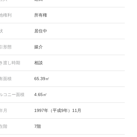
地権利
所有権
状
居住中
引形態
媒介
き渡し時期
相談
有面積
65.39㎡
ルコニー面積
4.65㎡
年月
1997年（平成9年）11月
在階
7階