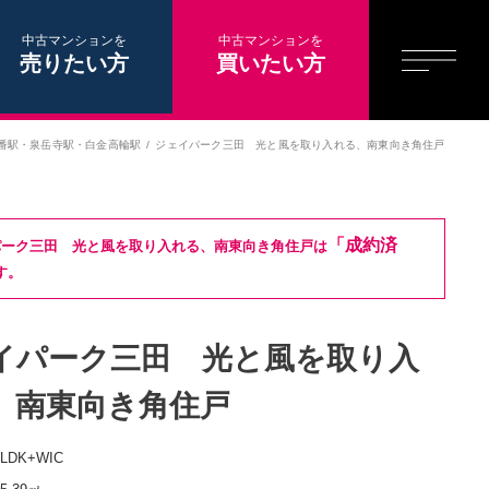
中古マンションを
中古マンションを
売りたい方
買いたい方
番駅
・
泉岳寺駅
・
白金高輪駅
ジェイパーク三田 光と風を取り入れる、南東向き角住戸
「成約済
パーク三田 光と風を取り入れる、南東向き角住戸は
す。
イパーク三田 光と風を取り入
、南東向き角住戸
2LDK+WIC