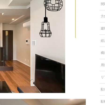
間
方
建
総
構
用
リ
駐
駐