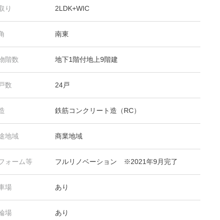
取り
2LDK+WIC
角
南東
物階数
地下1階付地上9階建
戸数
24戸
造
鉄筋コンクリート造（RC）
途地域
商業地域
フォーム等
フルリノベーション ※2021年9月完了
車場
あり
輪場
あり