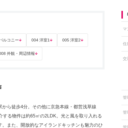
マ
3 バルコニー
004 洋室1
005 洋室2
住
008 外観・周辺情報
交
戸
管
駅から徒歩4分。その他に京急本線・都営浅草線
管
する物件は約65㎡の2LDK。光と風を取り入れる
す。また、開放的なアイランドキッチンも魅力のひ
管