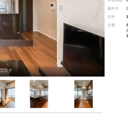
専有面積
築年月
住所
交通
イニング