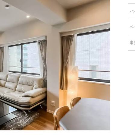
バ
ペ
事