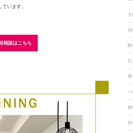
しています。
土
現
却相談はこちら
取
引
専
バ
築
所