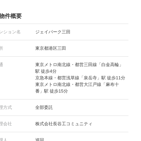
物件概要
ンション名
ジェイパーク三田
所
東京都港区三田
通
東京メトロ南北線・都営三田線「白金高輪」
駅 徒歩4分
京急本線・都営浅草線「泉岳寺」駅 徒歩11分
東京メトロ南北線・都営大江戸線「麻布十
番」駅 徒歩15分
理方式
全部委託
理会社
株式会社長谷工コミュニティ
理人
巡回