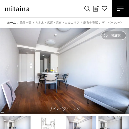
ホーム
物件一覧
六本木・広尾・麻布・白金エリア
麻布十番駅
ザ・パークハウス元
リビングダイニング