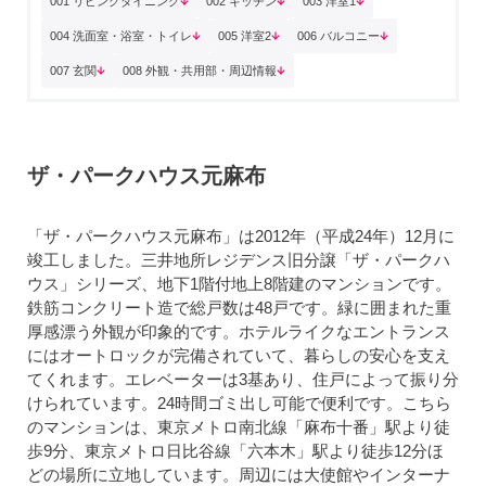
001 リビングダイニング
002 キッチン
003 洋室1
004 洗面室・浴室・トイレ
005 洋室2
006 バルコニー
007 玄関
008 外観・共用部・周辺情報
ザ・パークハウス元麻布
「ザ・パークハウス元麻布」は2012年（平成24年）12月に
竣工しました。三井地所レジデンス旧分譲「ザ・パークハ
ウス」シリーズ、地下1階付地上8階建のマンションです。
鉄筋コンクリート造で総戸数は48戸です。緑に囲まれた重
厚感漂う外観が印象的です。ホテルライクなエントランス
にはオートロックが完備されていて、暮らしの安心を支え
てくれます。エレベーターは3基あり、住戸によって振り分
けられています。24時間ゴミ出し可能で便利です。こちら
のマンションは、東京メトロ南北線「麻布十番」駅より徒
歩9分、東京メトロ日比谷線「六本木」駅より徒歩12分ほ
どの場所に立地しています。周辺には大使館やインターナ