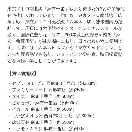
東京メトロ南北線「麻布十番」駅より徒歩7分ほどの閑静な
住宅街に立地しています。他にも、東京メトロ南北線「広
尾」駅・東京メトロ日比谷線「六本木」駅も徒歩圏内の距
離です。周辺には大使館やインターナショナルスクールが
多く、国際色豊かなエリア。300年以上の歴史を誇る「麻
布十番商店街」が徒歩圏内にあり、日々の買い物に便利で
す。近隣には「六本木ヒルズ」や「東京ミッドタウン」と
いった商業施設もあり、ショッピングや外食、映画鑑賞な
どを気軽に楽しむことができますよ。
【買い物施設】
・セブンｰイレブン 西麻布3丁目店（約350m）
・ファミリーマート 元麻布店（約350m）
・ダイエー 麻布十番店（約500m）
・ビオセボン 麻布十番店（約500m）
・ピカール 麻布十番店（約500m）
・まいばすけっと 西麻布3丁目店（約600m）
・成城石井 麻布十番店（約650m）
・マツモトキヨシ 麻布十番店（約500m）