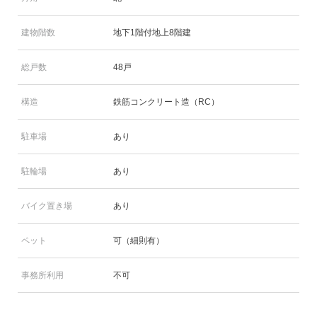
建物階数
地下1階付地上8階建
総戸数
48戸
構造
鉄筋コンクリート造（RC）
駐車場
あり
駐輪場
あり
バイク置き場
あり
ペット
可（細則有）
事務所利用
不可