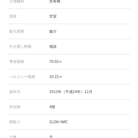
土地権利
所有権
現状
空室
取引形態
媒介
引き渡し時期
相談
専有面積
70.02㎡
バルコニー面積
10.22㎡
築年月
2012年（平成24年）12月
所在階
4階
間取り
2LDK+WIC
方角
北