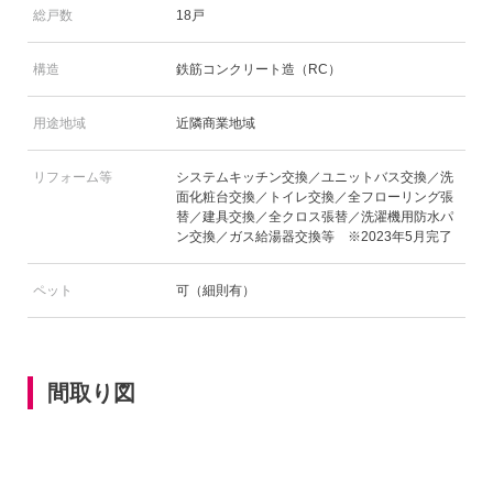
総戸数
18戸
構造
鉄筋コンクリート造（RC）
用途地域
近隣商業地域
リフォーム等
システムキッチン交換／ユニットバス交換／洗
面化粧台交換／トイレ交換／全フローリング張
替／建具交換／全クロス張替／洗濯機用防水パ
ン交換／ガス給湯器交換等 ※2023年5月完了
ペット
可（細則有）
間取り図