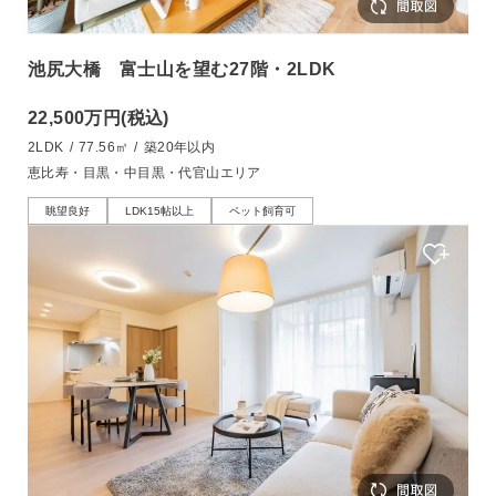
池尻大橋 富士山を望む27階・2LDK
22,500万円
(税込)
2LDK
/
77.56㎡
/
築20年以内
恵比寿・目黒・中目黒・代官山エリア
眺望良好
LDK15帖以上
ペット飼育可