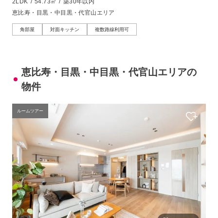
2LDK
/
54.73㎡
/
築30年以内
恵比寿・目黒・中目黒・代官山エリア
角部屋
対面キッチン
複数路線利用可
恵比寿・目黒・中目黒・代官山エリアの
物件
ルームツアー