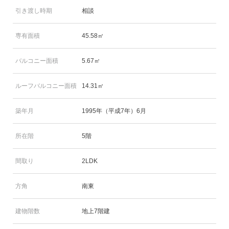
引き渡し時期
相談
専有面積
45.58㎡
バルコニー面積
5.67㎡
ルーフバルコニー面積
14.31㎡
築年月
1995年（平成7年）6月
所在階
5階
間取り
2LDK
方角
南東
建物階数
地上7階建