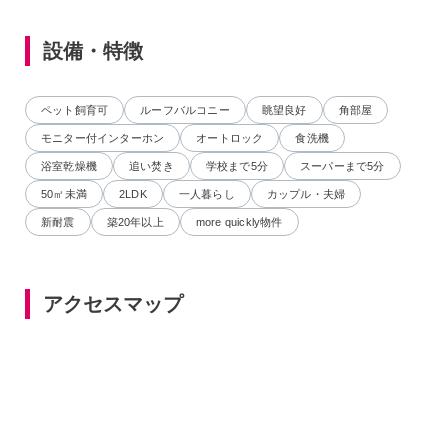
設備・特徴
ペット飼育可
ルーフバルコニー
眺望良好
角部屋
モニター付インターホン
オートロック
食洗機
浴室乾燥機
追い焚き
学校まで5分
スーパーまで5分
50㎡未満
2LDK
一人暮らし
カップル・夫婦
新耐震
築20年以上
more quickly物件
アクセスマップ