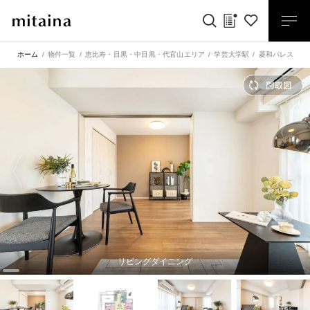
ホーム
物件一覧
恵比寿・目黒・中目黒・代官山エリア
学芸大学駅
菱和パレス学芸
リビングダイニング