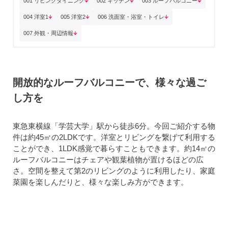
001 リビングダイニング
002 キッチン
003 ルーフバルコニー
004 洋室1
005 洋室2
006 洗面室・浴室・トイレ
007 外観・周辺情報
開放的なルーフバルコニーで、様々な過ご
し方を
東急東横線「学芸大学」駅から徒歩6分。今回ご紹介する物
件は約45㎡の2LDKです。洋室とリビングを繋げて利用する
ことができ、1LDK感覚で暮らすこともできます。約14㎡の
ルーフバルコニーはチェアや観葉植物が置けるほどの広
さ。空間を整えて第2のリビングのように利用したり、家庭
菜園を楽しんだりと、様々な楽しみ方ができます。