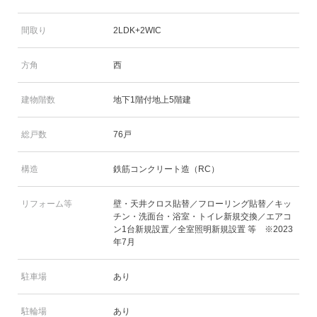
間取り
2LDK+2WIC
方角
西
建物階数
地下1階付地上5階建
総戸数
76戸
構造
鉄筋コンクリート造（RC）
リフォーム等
壁・天井クロス貼替／フローリング貼替／キッ
チン・洗面台・浴室・トイレ新規交換／エアコ
ン1台新規設置／全室照明新規設置 等 ※2023
年7月
駐車場
あり
駐輪場
あり