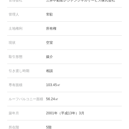
管理会社
三井不動産レジデンシャルサービス株式会社
管理人
常駐
土地権利
所有権
現状
空室
取引形態
媒介
引き渡し時期
相談
専有面積
103.45㎡
ルーフバルコニー面積
56.24㎡
築年月
2001年（平成13年）3月
所在階
5階