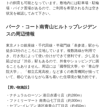
トの飼育も可能となっています。敷地内には駐車場・駐輪
場・バイク置場があるので、ご利用を希望される方は空き
状況を確認してみて下さい。
パーク・コート南青山ヒルトップレジデン
スの周辺情報
東京メトロ銀座線・千代田線・半蔵門線「表参道」駅から
徒歩13分のところに立地しています。複数路線が利用で
き、行き先によって使い分けができて便利です。少し足を
延ばせば「渋谷」駅もあるので、外食やショッピングに困
ることもありません。周辺には「國學院大學」や「青山学
院大学」、「都立広尾高校」など多くの教育機関が揃って
いて、都心でありながら落ち着いた住環境が魅力的です。
【買い物施設】
・ナチュラルローソン 港日赤通り店（約280m）
・ファミリーマート 南青山七丁目店（約300m）
・セブンｰイレブン 港区南青山7丁目店（約450m）