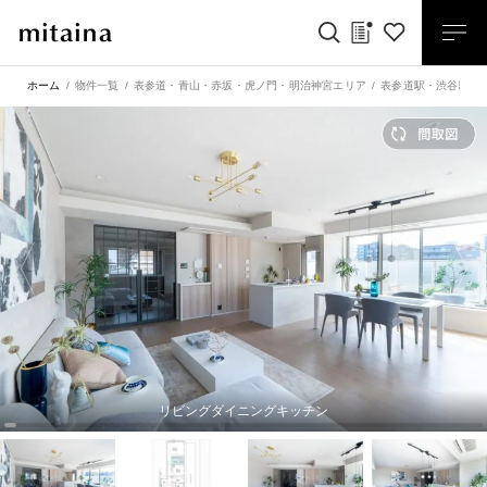
ホーム
物件一覧
表参道・青山・赤坂・虎ノ門・明治神宮エリア
表参道駅
・
渋谷駅
・
リビングダイニングキッチン