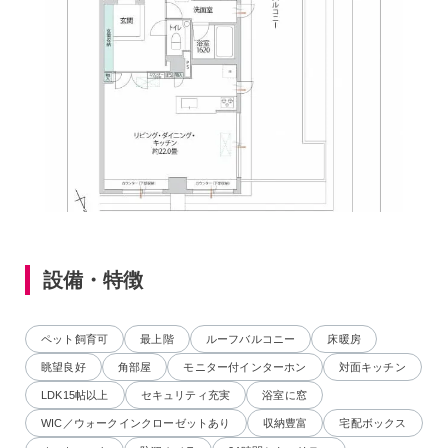
設備・特徴
ペット飼育可
最上階
ルーフバルコニー
床暖房
眺望良好
角部屋
モニター付インターホン
対面キッチン
LDK15帖以上
セキュリティ充実
浴室に窓
WIC／ウォークインクローゼットあり
収納豊富
宅配ボックス