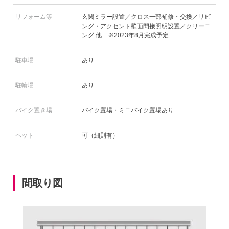
リフォーム等
玄関ミラー設置／クロス一部補修・交換／リビ
ング・アクセント壁面間接照明設置／クリーニ
ング 他 ※2023年8月完成予定
駐車場
あり
駐輪場
あり
バイク置き場
バイク置場・ミニバイク置場あり
ペット
可（細則有）
間取り図