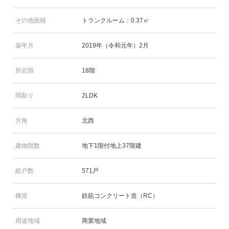
その他面積
トランクルーム：0.37㎡
築年月
2019年（令和元年）2月
所在階
18階
間取り
2LDK
方角
北西
建物階数
地下1階付地上37階建
総戸数
571戸
構造
鉄筋コンクリート造（RC）
用途地域
商業地域