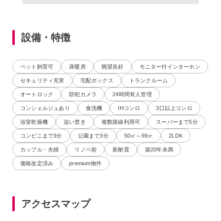
設備・特徴
ペット飼育可
床暖房
眺望良好
モニター付インターホン
セキュリティ充実
宅配ボックス
トランクルーム
オートロック
防犯カメラ
24時間有人管理
コンシェルジュあり
食洗機
IHコンロ
3口以上コンロ
浴室乾燥機
追い焚き
複数路線利用可
スーパーまで5分
コンビニまで3分
公園まで3分
50㎡～69㎡
2LDK
カップル・夫婦
リノベ前
新耐震
築20年未満
価格改定済み
premium物件
アクセスマップ