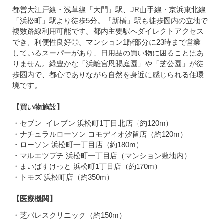
都営大江戸線・浅草線「大門」駅、JR山手線・京浜東北線
「浜松町」駅より徒歩5分。「新橋」駅も徒歩圏内の立地で
複数路線利用可能です。都内主要駅へダイレクトアクセス
でき、利便性良好◎。マンション1階部分に23時まで営業
しているスーパーがあり、日用品の買い物に困ることはあ
りません。緑豊かな「浜離宮恩賜庭園」や「芝公園」が徒
歩圏内で、都心でありながら自然を身近に感じられる住環
境です。
【買い物施設】
・セブンｰイレブン 浜松町1丁目北店（約120m）
・ナチュラルローソン コモディオ汐留店（約120m）
・ローソン 浜松町一丁目店（約180m）
・マルエツプチ 浜松町一丁目店（マンション敷地内）
・まいばすけっと 浜松町1丁目店（約170m）
・トモズ 浜松町店（約350m）
【医療機関】
・芝パレスクリニック（約150m）