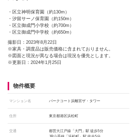
・区立神明保育園（約130m）
・汐留サーノ保育園（約150m）
・区立御成門小学校（約700m）
・区立御成門中学校（約650m）
撮影日：2023年8月22日
※家具・調度品は販売価格に含まれておりません。
※図面と現況が異なる場合は現況を優先とします。
※更新日：2024年1月25日
物件概要
マンション名
パークコート浜離宮ザ・タワー
住所
東京都港区浜松町
交通
都営大江戸線「大門」駅 徒歩5分
JR山手線「浜松町」駅 徒歩5分