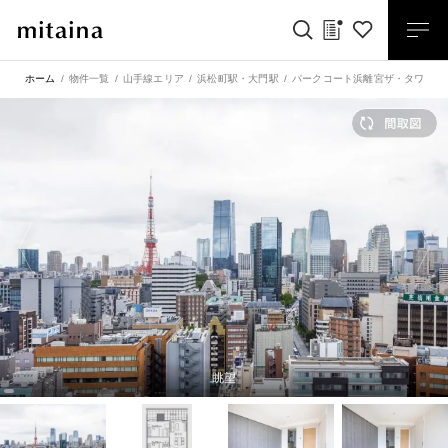
ホーム
物件一覧
山手線エリア
浜松町駅
・
大門駅
パークコート浜離宮ザ・タワー 
眺望