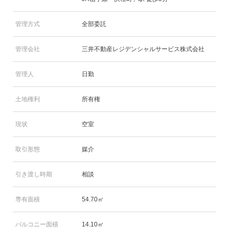
管理方式
全部委託
管理会社
三井不動産レジデンシャルサービス株式会社
管理人
日勤
土地権利
所有権
現状
空室
取引形態
媒介
引き渡し時期
相談
専有面積
54.70㎡
バルコニー面積
14.10㎡