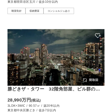
東京都世田谷区玉川
/
徒歩10分以内
眺望良好
収納豊富
コンシェルジュあり
勝どきザ・タワー 32階角部屋、ビル群の夜
景がダイナミックに広がる贅沢な景色
28,990万円
(税込)
3LDK+3WIC
/
90.57㎡
/
築20年以内
東京都中央区勝どき
/
徒歩7分以内