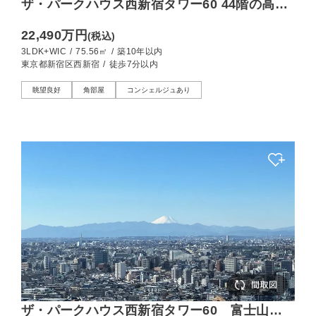
ザ・パークハウス西新宿タワー60 44階の高層
階、夕暮れに染まる都市を望む
22,490万円
(税込)
3LDK+WIC
/
75.56㎡
/
築10年以内
東京都新宿区西新宿
/
徒歩7分以内
眺望良好
角部屋
コンシェルジュあり
ザ・パークハウス西新宿タワー60 富士山ビ