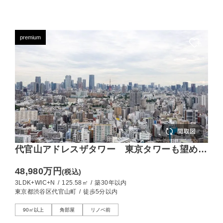
premium
代官山アドレスザタワー 東京タワーも望め
る、遮るもののない開放感
48,980万円
(税込)
3LDK+WIC+N
/
125.58㎡
/
築30年以内
東京都渋谷区代官山町
/
徒歩5分以内
90㎡以上
角部屋
リノベ前