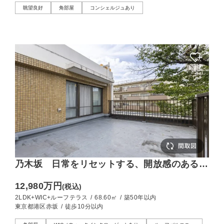
眺望良好
角部屋
コンシェルジュあり
乃木坂 日常をリセットする、開放感のあるル
ーフテラス
12,980万円
(税込)
2LDK+WIC+ルーフテラス
/
68.60㎡
/
築50年以内
東京都港区赤坂
/
徒歩10分以内