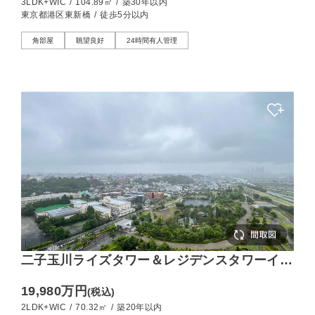
3LDK+WIC
/
104.89㎡
/
築30年以内
東京都港区東新橋
/
徒歩5分以内
角部屋
眺望良好
24時間有人管理
二子玉川ライズタワー＆レジデンスタワーイー
スト 眼下に広がる水辺の潤いと四季の移ろい
19,980万円
(税込)
2LDK+WIC
/
70.32㎡
/
築20年以内