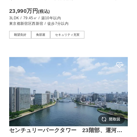
ュー、開放感あふれる34階の暮らし
23,990万円
(税込)
3LDK
/
79.45㎡
/
築10年以内
東京都新宿区西新宿
/
徒歩7分以内
眺望良好
角部屋
セキュリティ充実
センチュリーパークタワー 23階部、運河と