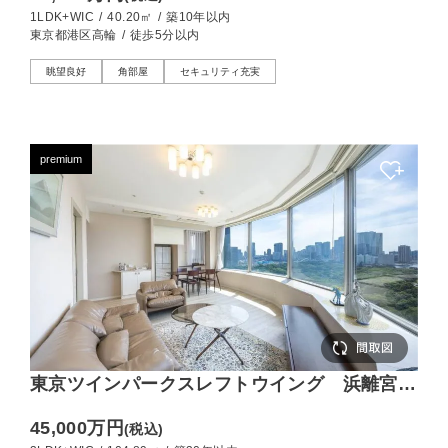
部分の角部屋
1LDK+WIC
/
40.20㎡
/
築10年以内
東京都港区高輪
/
徒歩5分以内
眺望良好
角部屋
セキュリティ充実
premium
東京ツインパークスレフトウイング 浜離宮の
緑と東京タワーを眼下に望む、104㎡の特等席
45,000万円
(税込)