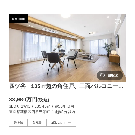
premium
四ツ谷 135㎡超の角住戸、三面バルコニーが
叶える開放邸宅
33,980万円
(税込)
3LDK+2WIC
/
135.45㎡
/
築50年以内
東京都新宿区四谷三栄町
/
徒歩5分以内
最上階
角部屋
3面バルコニー