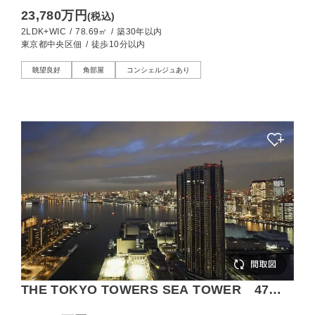
東京スカイツリーを望む開放的な眺望
23,780万円
(税込)
2LDK+WIC
/
78.69㎡
/
築30年以内
東京都中央区佃
/
徒歩10分以内
眺望良好
角部屋
コンシェルジュあり
THE TOKYO TOWERS SEA TOWER 47階
の高層階、水と光が織りなす、夜景の特等席