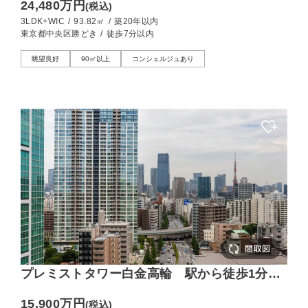
24,480万円
(税込)
3LDK+WIC
/
93.82㎡
/
築20年以内
東京都中央区勝どき
/
徒歩7分以内
眺望良好
90㎡以上
コンシェルジュあり
プレミストタワー白金高輪 駅から徒歩1分！
2022年竣工、東京タワーや富士山を望む13階
15,900万円
(税込)