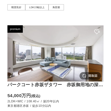
眺望良好
LDK15帖以上
角部屋
premium
パークコート赤坂ザタワー 赤坂御用地の深緑
と美しきビル群
54,000万円
(税込)
2LDK+WIC
/
108.40㎡
/
築20年以内
東京都港区赤坂
/
徒歩10分以内