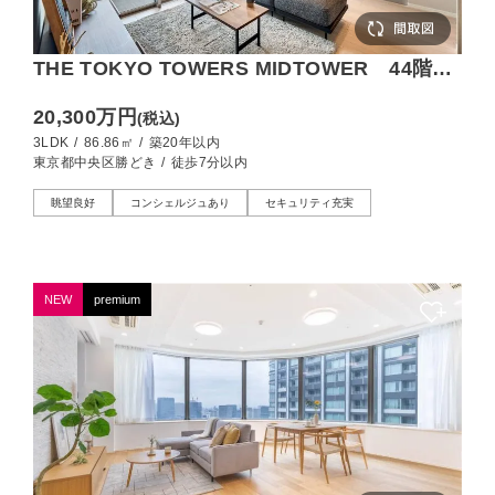
THE TOKYO TOWERS MIDTOWER 44階部
で眺望良好、運河とビル群を望む
20,300万円
(税込)
3LDK
/
86.86㎡
/
築20年以内
東京都中央区勝どき
/
徒歩7分以内
眺望良好
コンシェルジュあり
セキュリティ充実
NEW
premium