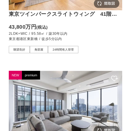
東京ツインパークスライトウィング 41階か
ら東京タワーを望む、95㎡の2LDK
43,800万円
(税込)
2LDK+WIC
/
95.58㎡
/
築30年以内
東京都港区東新橋
/
徒歩5分以内
眺望良好
角部屋
24時間有人管理
NEW
premium