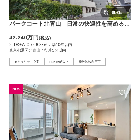
パークコート北青山 日常の快適性を高める最
先端の心地よさ
42,240万円
(税込)
2LDK+WIC
/
69.83㎡
/
築10年以内
東京都港区北青山
/
徒歩5分以内
セキュリティ充実
LDK15帖以上
複数路線利用可
NEW