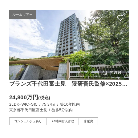
ルームツアー
ブランズ千代田富士見 隈研吾氏監修×2025年
築の環境先進型レジデンス
24,800万円
(税込)
2LDK+WIC+SIC
/
75.34㎡
/
築10年以内
東京都千代田区富士見
/
徒歩5分以内
コンシェルジュあり
24時間有人管理
床暖房