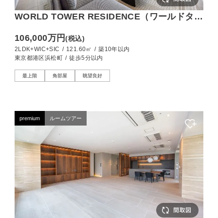
WORLD TOWER RESIDENCE（ワールドタワ
ーレジデンス） 浜松町駅直結・東南角ペント
106,000万円
(税込)
ハウス！レインボーブリッジを一望する120㎡
2LDK+WIC+SIC
/
121.60㎡
/
築10年以内
超の邸宅
東京都港区浜松町
/
徒歩5分以内
最上階
角部屋
眺望良好
premium
ルームツアー