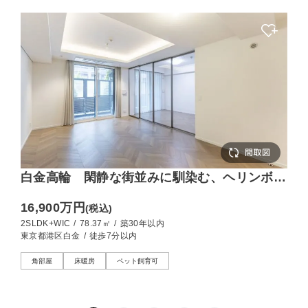
白金高輪 閑静な街並みに馴染む、ヘリンボー
ンが美しい角住戸
16,900万円
(税込)
2SLDK+WIC
/
78.37㎡
/
築30年以内
東京都港区白金
/
徒歩7分以内
角部屋
床暖房
ペット飼育可