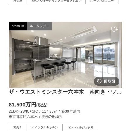
角部屋
WIC／ウォークインクローゼットあり
ルーフバルコニー
premium
ルームツアー
ザ・ウエストミンスター六本木 南向き・ワイ
ドスパン、品格を纏う117㎡の私邸
81,500万円
(税込)
2LDK+2WIC+SIC
/
117.35㎡
/
築30年以内
東京都港区六本木
/
徒歩7分以内
南向き
ハイクラスキッチン
コンシェルジュあり