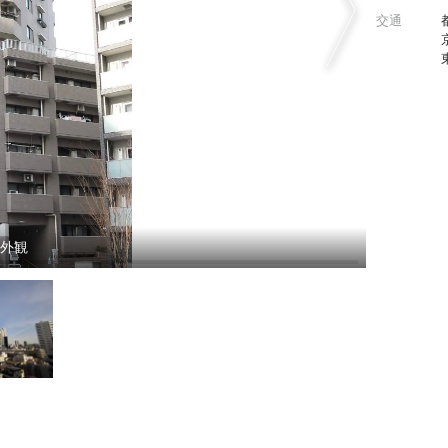
交通
ン外観