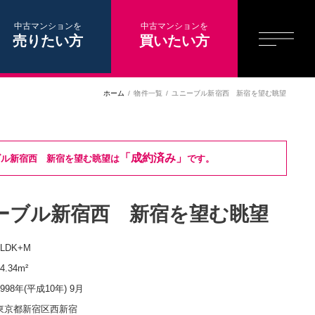
中古マンションを
中古マンションを
売りたい方
買いたい方
ホーム
物件一覧
ユニーブル新宿西 新宿を望む眺望
「成約済み」
ブル新宿西 新宿を望む眺望は
です。
ーブル新宿西 新宿を望む眺望
1LDK+M
4.34m²
1998年(平成10年) 9月
東京都新宿区西新宿