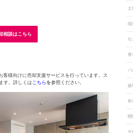
土
現
却相談はこちら
引
専
バ
中のお客様向けに売却支援サービスを行っています。ス
します。詳しくは
こちら
を
参照ください。
築
所
間
方