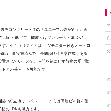
マ
、鉄骨鉄筋コンクリート造の「ユニーブル新宿西」。総
33㎡～90㎡で、間取りはワンルーム～3LDKと、
住
ます。セキュリティ面は、TVモニター付きオートロ
交
模修繕工事実施済みで、⻑期修繕計画案作成もある
設置されているので、時間を気にせず荷物の受け取
ットとの暮らしも可能です。
管
管
生活圏の好立地で、バルコニーからは高層ビル群を望
管
8帖のLDKも魅力です。