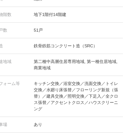
物階数
地下1階付14階建
戸数
51戸
造
鉄骨鉄筋コンクリート造（SRC）
途地域
第二種中高層住居専用地域, 第一種住居地域,
商業地域
フォーム等
キッチン交換／浴室交換／洗面交換／トイレ
交換／水廻り床張替／フローリング新規（張
替）／建具交換／照明交換／下足入／全クロ
ス張替／アクセントクロス／ハウスクリーニ
ング
車場
あり