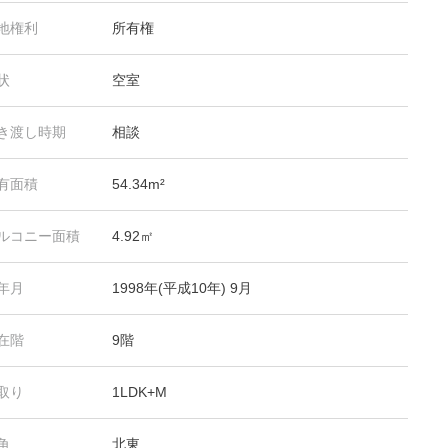
地権利
所有権
状
空室
き渡し時期
相談
有面積
54.34m²
ルコニー面積
4.92㎡
年月
1998年(平成10年) 9月
在階
9階
取り
1LDK+M
角
北東