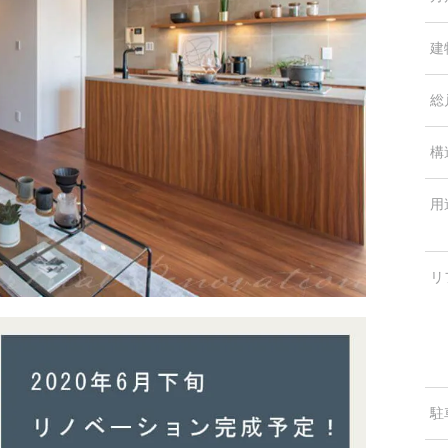
建
総
構
用
リ
駐