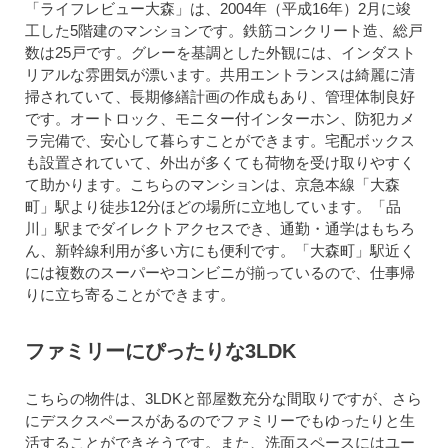
「ライフレビュー大森」は、2004年（平成16年）2月に竣
工した5階建のマンションです。鉄筋コンクリート造、総戸
数は25戸です。グレーを基調とした外観には、インダスト
リアルな雰囲気が漂います。共用エントランスは綺麗に清
掃されていて、長期修繕計画の作成もあり、管理体制良好
です。オートロック、モニター付インターホン、防犯カメ
ラ完備で、安心して暮らすことができます。宅配ボックス
も設置されていて、外出が多くても荷物を受け取りやすく
て助かります。こちらのマンションは、京急本線「大森
町」駅より徒歩12分ほどの場所に立地しています。「品
川」駅までダイレクトアクセスでき、通勤・通学はもちろ
ん、新幹線利用が多い方にも便利です。「大森町」駅近く
には複数のスーパーやコンビニが揃っているので、仕事帰
りに立ち寄ることができます。
ファミリーにぴったりな3LDK
こちらの物件は、3LDKと部屋数充分な間取りですが、さら
にデスクスペースがあるのでファミリーでもゆったりと生
活することができそうです。また、洗面スペースにはユー