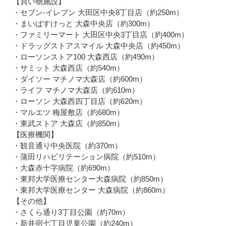
【買い物施設】
・セブン-イレブン 大田区中央8丁目店（約250m）
・まいばすけっと 大森中央店（約300m）
・ファミリーマート 大田区中央3丁目店（約400m）
・ドラッグストアスマイル 大森中央店（約450m）
・ローソンストア100 大森西店（約490m）
・サミット 大森西店（約540m）
・ダイソー マチノマ大森店（約600m）
・ライフ マチノマ大森店（約610m）
・ローソン 大森西四丁目店（約620m）
・マルエツ 梅屋敷店（約680m）
・東武ストア 大森店（約850m）
【医療機関】
・観音通り中央医院（約370m）
・蒲田リハビリテーション病院（約510m）
・大森赤十字病院（約690m）
・東邦大学医療センター大森病院（約850m）
・東邦大学医療センター 大森病院（約860m）
【その他】
・さくら通り3丁目公園（約70m）
・新井宿七丁目児童公園（約240m）