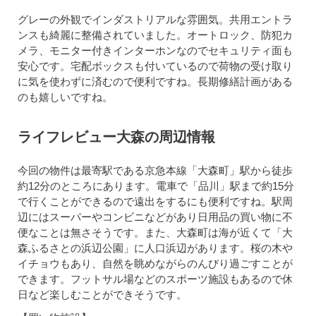
グレーの外観でインダストリアルな雰囲気。共用エントラ
ンスも綺麗に整備されていました。オートロック、防犯カ
メラ、モニター付きインターホンなのでセキュリティ面も
安心です。宅配ボックスも付いているので荷物の受け取り
に気を使わずに済むので便利ですね。長期修繕計画がある
のも嬉しいですね。
ライフレビュー大森の周辺情報
今回の物件は最寄駅である京急本線「大森町」駅から徒歩
約12分のところにあります。電車で「品川」駅まで約15分
で行くことができるので遠出をするにも便利ですね。駅周
辺にはスーパーやコンビニなどがあり日用品の買い物に不
便なことは無さそうです。また、大森町は海が近くて「大
森ふるさとの浜辺公園」に人口浜辺があります。桜の木や
イチョウもあり、自然を眺めながらのんびり過ごすことが
できます。フットサル場などのスポーツ施設もあるので休
日など楽しむことができそうです。