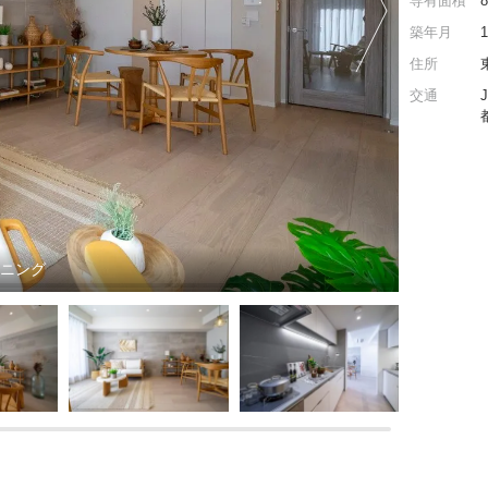
専有面積
築年月
住所
交通
イニング