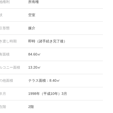
地権利
所有権
状
空室
引形態
媒介
き渡し時期
即時（諸手続き完了後）
有面積
84.60㎡
ルコニー面積
13.20㎡
の他面積
テラス面積：8.40㎡
年月
1998年（平成10年）3月
在階
2階