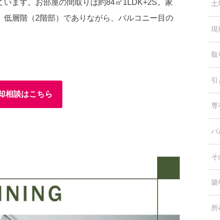
ます。お部屋の間取りは約84㎡1LDK+2S。家
土
。低層階（2階部）でありながら、バルコニー目の
現
取
引
却相談はこちら
専
バ
そ
築
所