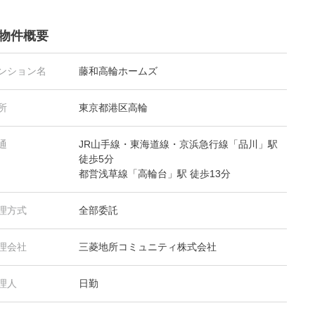
物件概要
ンション名
藤和高輪ホームズ
所
東京都港区高輪
通
JR山手線・東海道線・京浜急行線「品川」駅
徒歩5分
都営浅草線「高輪台」駅 徒歩13分
理方式
全部委託
理会社
三菱地所コミュニティ株式会社
理人
日勤