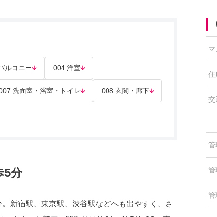
マ
3 バルコニー
004 洋室
住
007 洗面室・浴室・トイレ
008 玄関・廊下
交
管
5分
管
管
分。新宿駅、東京駅、渋谷駅などへも出やすく、さ