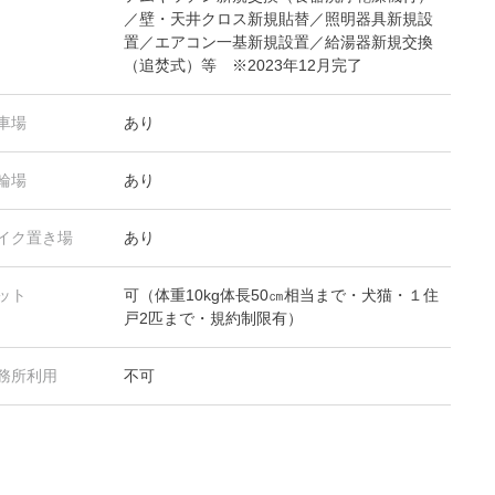
／壁・天井クロス新規貼替／照明器具新規設
置／エアコン一基新規設置／給湯器新規交換
（追焚式）等 ※2023年12月完了
車場
あり
輪場
あり
イク置き場
あり
ット
可（体重10kg体長50㎝相当まで・犬猫・１住
戸2匹まで・規約制限有）
務所利用
不可