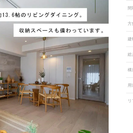
間
方
建
総
構
用
リ