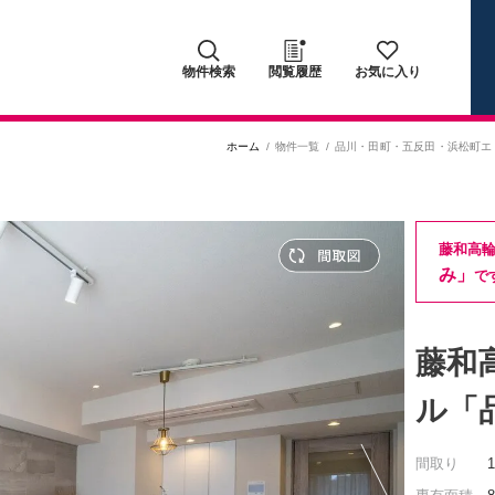
物件検索
閲覧履歴
お気に入り
ホーム
物件一覧
品川・田町・五反田・浜松町エ
藤和高輪
み」
で
藤和
ル「
間取り