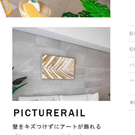
駐
駐
バ
ペ
事