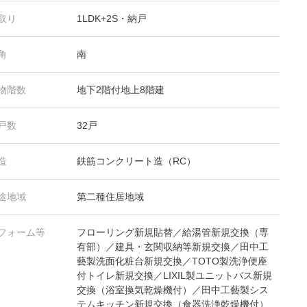
取り
1LDK+2S・納戸
角
南
物階数
地下2階付地上8階建
戸数
32戸
造
鉄筋コンクリート造（RC）
途地域
第二種住居地域
フォーム等
フローリング新規貼替／給湯管新規交換（専
有部）／建具・玄関収納等新規交換／田中工
藝製洗面化粧台新規交換／TOTO製洗浄便座
付トイレ新規交換／LIXIL製ユニットバス新規
交換（浴室換気乾燥機付）／田中工藝製シス
テムキッチン新規交換（食器洗浄乾燥機付）