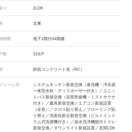
取り
2LDK
角
北東
物階数
地下1階付44階建
戸数
319戸
造
鉄筋コンクリート造（RC）
フォーム等
システムキッチン新規交換（食洗機・浄水器
一体型水栓・ディスポーザー付き）／ユニッ
トバス新規交換（浴室乾燥機・ミストサウナ
付き）／建具新規交換／エアコン新規設置
（全室）／クロス貼り替え／フローリング貼
り替え／洗面化粧台新規交換（ビルトインド
ラム式洗濯機付き）／温水洗浄機能付トイレ
新規交換／ダウンライト新規設置／玄関LDK