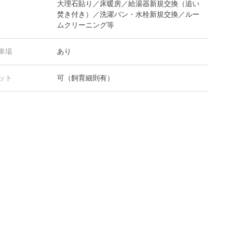
大理石貼り／床暖房／給湯器新規交換（追い
焚き付き）／洗濯パン・水栓新規交換／ルー
ムクリーニング等
車場
あり
ット
可（飼育細則有）