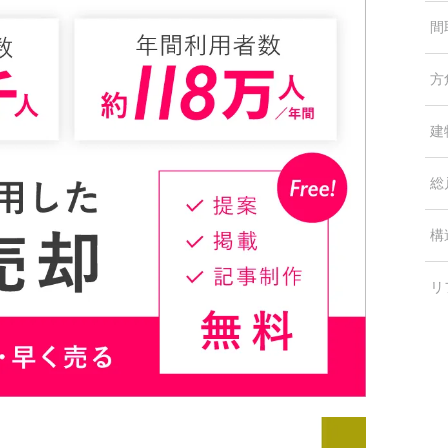
間
方
建
総
構
リ