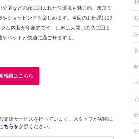
土
町公園などの緑に囲まれた住環境も魅力的。東京ミ
歩やショッピングを楽しめます。今回のお部屋は19
現
イクな内装が印象的です。LDKは大開口の窓に囲ま
取
族やペットと快適に過ごせますよ。
引
専
却相談はこちら
バ
そ
築
に売却支援サービスを行っています。スタッフが実際に
こちら
を
参照ください。
所