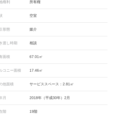
地権利
所有権
状
空室
引形態
媒介
き渡し時期
相談
有面積
67.01㎡
ルコニー面積
17.46㎡
の他面積
サービススペース：2.81㎡
年月
2018年（平成30年）2月
在階
19階