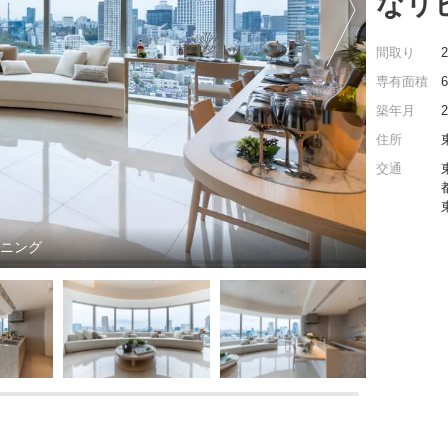
なリ
間取り
専有面積
築年月
住所
交通
イニング