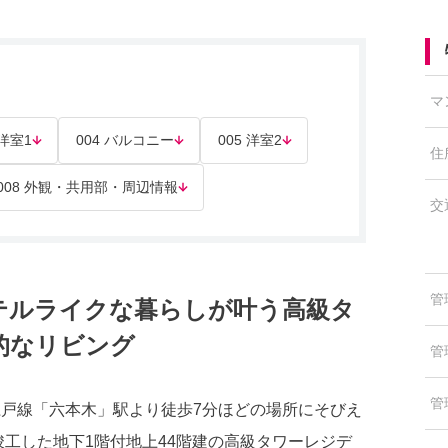
マ
 洋室1
004 バルコニー
005 洋室2
住
008 外観・共用部・周辺情報
交
管
テルライクな暮らしが叶う高級タ
的なリビング
管
管
江戸線「六本木」駅より徒歩7分ほどの場所にそびえ
竣工した地下1階付地上44階建の高級タワーレジデ