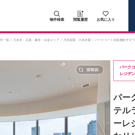
物件検索
閲覧履歴
お気に入り
物件一覧
六本木・広尾・麻布・白金エリア
乃木坂駅
・
六本木駅
パークコート赤坂檜町ザタワ
パーク
レジデ
パー
テル
ーレ