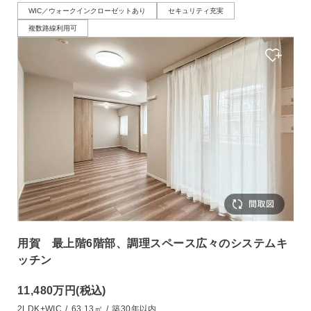
WIC／ウォークインクローゼットあり
セキュリティ充実
複数路線利用可
用賀 最上階6階部、調理スペース広々のシステムキ
ッチン
11,480万円
(税込)
2LDK+WIC
/
63.13㎡
/
築30年以内