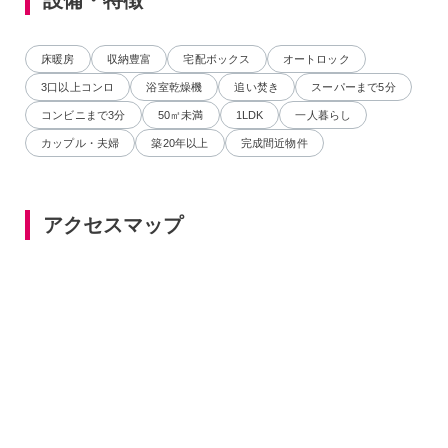
床暖房
収納豊富
宅配ボックス
オートロック
3口以上コンロ
浴室乾燥機
追い焚き
スーパーまで5分
コンビニまで3分
50㎡未満
1LDK
一人暮らし
カップル・夫婦
築20年以上
完成間近物件
アクセスマップ