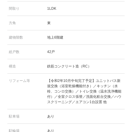
間取り
1LDK
方角
東
建物階数
地上6階建
総戸数
42戸
構造
鉄筋コンクリート造（RC）
リフォーム等
【令和2年10月中旬完了予定】ユニットバス新
規交換（浴室乾燥機能付き）／キッチン（水
栓、コンロ交換）／トイレ交換（温水洗浄機能
付）／全室クロス張替／洗面化粧台交換／ハウ
スクリーニング／エアコン1台設置 他
駐車場
あり
駐輪場
あり