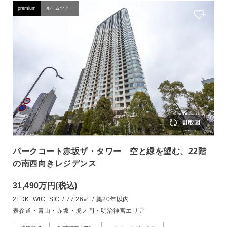
premium
ルームツアー
パークコート赤坂ザ・タワー 空と緑を望む、22階
の南西向きレジデンス
31,490万円
(税込)
2LDK+WIC+SIC
/
77.26㎡
/
築20年以内
表参道・青山・赤坂・虎ノ門・明治神宮エリア