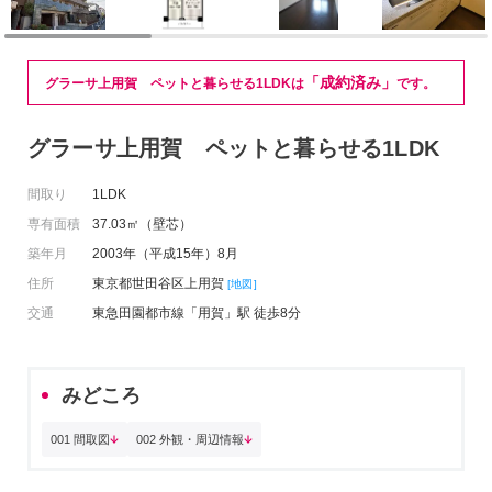
「成約済み」
グラーサ上用賀 ペットと暮らせる1LDKは
です。
グラーサ上用賀 ペットと暮らせる1LDK
間取り
1LDK
専有面積
37.03㎡（壁芯）
築年月
2003年（平成15年）8月
住所
東京都世田谷区上用賀
[地図]
交通
東急田園都市線「用賀」駅 徒歩8分
みどころ
001 間取図
002 外観・周辺情報