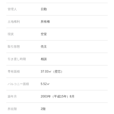
管理人
日勤
土地権利
所有権
現状
空室
取引形態
売主
引き渡し時期
相談
専有面積
37.03㎡（壁芯）
バルコニー面積
5.52㎡
築年月
2003年（平成15年）8月
所在階
2階