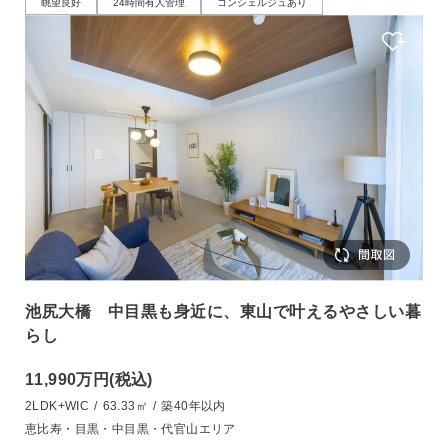
眺望良好
24時間有人管理
コンシェルジュあり
池尻大橋 中目黒も身近に、東山で叶えるやさしい暮
らし
11,990万円
(税込)
2LDK+WIC
/
63.33㎡
/
築40年以内
恵比寿・目黒・中目黒・代官山エリア