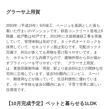
グラーサ上用賀
2003年（平成15年）8月竣工、ベージュを基調とした落ち
着いた佇まいのマンションです。鉄筋コンクリート造地上6
階建、総戸数は42戸です。2013年に大規模修繕工事を実施
していて、管理体制は良好です。タッチ式オートロックを
採用していて、セキュリティ面は安心です。宅配ボックス
完備で、外出が多くても荷物を受け取りやすいです。ま
た、ホテルライクな内廊下なので、建物外部から目が届か
ずプライバシーを守りやすいです。「グラーサ上用賀」
は、東急田園都市線「用賀」駅より徒歩8分ほどの閑静な住
宅街に立地しています。徒歩5分圏内にコンビニ、スーパ
ー、郵便局などが揃っていて、生活利便性に優れていま
す。小・中学校も徒歩10圏内にあり、子育て世帯に嬉しい
住環境です。
【10月完成予定】ペットと暮らせる1LDK