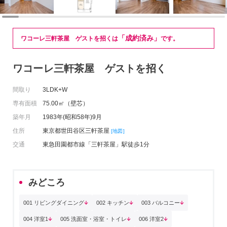
「成約済み」
ワコーレ三軒茶屋 ゲストを招くは
です。
ワコーレ三軒茶屋 ゲストを招く
間取り
3LDK+W
専有面積
75.00㎡（壁芯）
築年月
1983年(昭和58年)9月
住所
東京都世田谷区三軒茶屋
[地図]
交通
東急田園都市線「三軒茶屋」駅徒歩1分
みどころ
001 リビングダイニング
002 キッチン
003 バルコニー
004 洋室1
005 洗面室・浴室・トイレ
006 洋室2