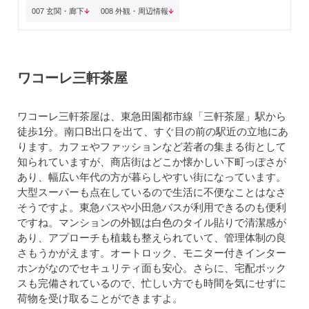
007 玄関・廊下
008 外観・周辺情報
ワコーレ三軒茶屋
ワコーレ三軒茶屋は、東急田園都市線「三軒茶屋」駅から
徒歩1分。南口B出口を出て、すぐ目の前の駅近の立地にあ
ります。カフェやファッションなど若者の集まる街として
知られていますが、商店街はどこか懐かしい下町っぽさが
あり、幅広い年代の方が暮らしやすい街になっています。
大型スーパーも点在しているので生活に不便なことはなさ
そうですよ。東急バスや小田急バスが利用できるのも便利
ですね。マンションの外観は白色のタイル貼りで清潔感が
あり、アプローチも植栽も整えられていて、管理体制の良
さもうかがえます。オートロック、モニター付きインター
ホンがなのでセキュリティ面も安心。さらに、宅配ボック
スも完備されているので、忙しい方でも時間を気にせずに
荷物を受け取ることができますよ。