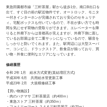
東急田園都市線「三軒茶屋」駅から徒歩1分。南口B出口を
出て、すぐ目の前の駅近物件です。オートロック、モニタ
ー付きインターホンが完備されており安心のセキュリテ
ィ。宅配ボックスも付いているので、不在が多い方でも時
間を気にせず荷物の受取りができます。エレベーターを降
りると外廊下からは首都高が見えますが、外廊下側に面し
ているお部屋は全て二重サッシになっているので、騒音を
しっかりと防いでくれます。また、駅周辺には大型スーパ
ー、コンビニ、ドラックストア、飲食店が揃っており、買
い物・外食に便利なエリアになっています。
修繕履歴
令和 2年 1月 給水方式変更(直結増圧方式)
平成30年 6月 共用給水管更新工事
平成23年 2月 大規模修繕工事
【買い物施設】
・肉のハナマサ 三軒茶屋店（約400ｍ）
・東急ストア 三軒茶屋（約350ｍ）
・ファミリーマート ２４６三軒茶屋店（約70ｍ）