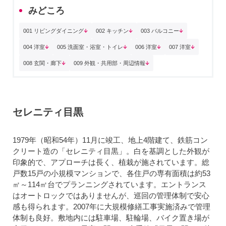
みどころ
001 リビングダイニング
002 キッチン
003 バルコニー
004 洋室
005 洗面室・浴室・トイレ
006 洋室
007 洋室
008 玄関・廊下
009 外観・共用部・周辺情報
セレニティ目黒
1979年（昭和54年）11月に竣工、地上4階建て、鉄筋コン
クリート造の「セレニティ目黒」。白を基調とした外観が
印象的で、アプローチは長く、植栽が施されています。総
戸数15戸の小規模マンションで、各住戸の専有面積は約53
㎡～114㎡台でプランニングされています。エントランス
はオートロックではありませんが、巡回の管理体制で安心
感も得られます。2007年に大規模修繕工事実施済みで管理
体制も良好。敷地内には駐車場、駐輪場、バイク置き場が