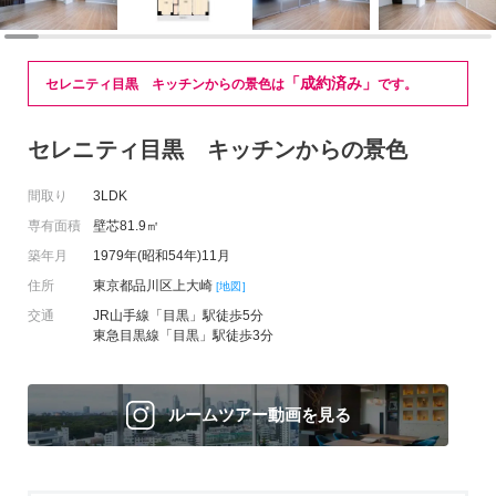
「成約済み」
セレニティ目黒 キッチンからの景色は
です。
セレニティ目黒 キッチンからの景色
間取り
3LDK
専有面積
壁芯81.9㎡
築年月
1979年(昭和54年)11月
住所
東京都品川区上大崎
[地図]
交通
JR山手線「目黒」駅徒歩5分
東急目黒線「目黒」駅徒歩3分
ルームツアー動画を見る