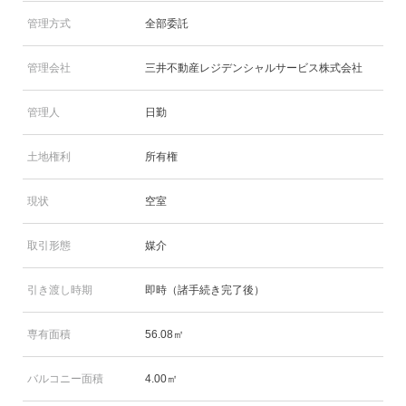
管理方式
全部委託
管理会社
三井不動産レジデンシャルサービス株式会社
管理人
日勤
土地権利
所有権
現状
空室
取引形態
媒介
引き渡し時期
即時（諸手続き完了後）
専有面積
56.08㎡
バルコニー面積
4.00㎡