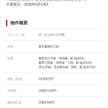
※更新日：2026年5月14日
物件概要
マンション名
ザ・レジデンス三田
住所
東京都港区三田
交通
都営大江戸線「赤羽橋」駅 徒歩6分
都営三田線・浅草線「三田」駅 徒歩10分
JR山手線・京浜東北線「田町」駅 徒歩13分
価格（税込）
19,950万円
管理費
月額25,240円
修繕積立金
月額8,500円