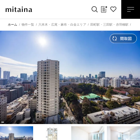
ホーム
物件一覧
六本木・広尾・麻布・白金エリア
田町駅
・
三田駅
・
赤羽橋駅
ザ・
眺望