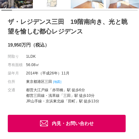
ザ・レジデンス三田 19階南向き、光と眺
望を愉しむ都心レジデンス
19,950万円（税込）
間取り
1LDK
専有面積
56.08㎡
築年月
2014年（平成26年）11月
住所
東京都港区三田
[地図]
交通
都営大江戸線「赤羽橋」駅 徒歩6分
都営三田線・浅草線「三田」駅 徒歩10分
JR山手線・京浜東北線「田町」駅 徒歩13分
内見・お問い合わせ