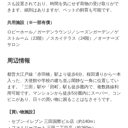
スも設置されており、時間を気にせず荷物の受け取りがで
きます。細則はありますが、ペットの飼育も可能です。
共用施設（※一部有償）
ロビーホール／ガーデンラウンジ／シーズンガーデン／ゲ
ストルーム（23階）／スカイテラス（24階）／オーナーズ
サロン
周辺情報
都営大江戸線「赤羽橋」駅より徒歩6分。桜田通りから一本
入った、大使館や学校の建ち並ぶ閑静な一角に位置してい
ます。「三田」駅や「田町」駅も徒歩圏内で、複数路線利
用可能です。マンションから徒歩5分圏内にスーパー、コン
ビニがあり、日々の買い物に困ることはなさそうです。
【買い物施設】
・セブン-イレブン 三田国際ビル店（約140m）
・ファミリーマート 三田二丁目店（約260m）