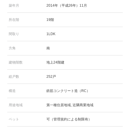
築年月
2014年（平成26年）11月
所在階
19階
間取り
1LDK
方角
南
建物階数
地上24階建
総戸数
252戸
構造
鉄筋コンクリート造（RC）
用途地域
第一種住居地域, 近隣商業地域
ペット
可（管理規約による制限有）