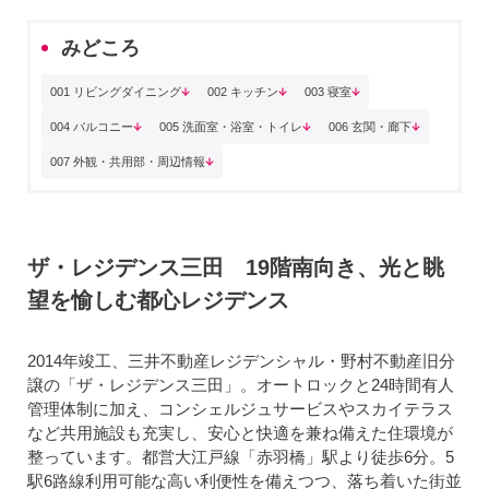
みどころ
001 リビングダイニング
002 キッチン
003 寝室
004 バルコニー
005 洗面室・浴室・トイレ
006 玄関・廊下
007 外観・共用部・周辺情報
ザ・レジデンス三田 19階南向き、光と眺
望を愉しむ都心レジデンス
2014年竣工、三井不動産レジデンシャル・野村不動産旧分
譲の「ザ・レジデンス三田」。オートロックと24時間有人
管理体制に加え、コンシェルジュサービスやスカイテラス
など共用施設も充実し、安心と快適を兼ね備えた住環境が
整っています。都営大江戸線「赤羽橋」駅より徒歩6分。5
駅6路線利用可能な高い利便性を備えつつ、落ち着いた街並