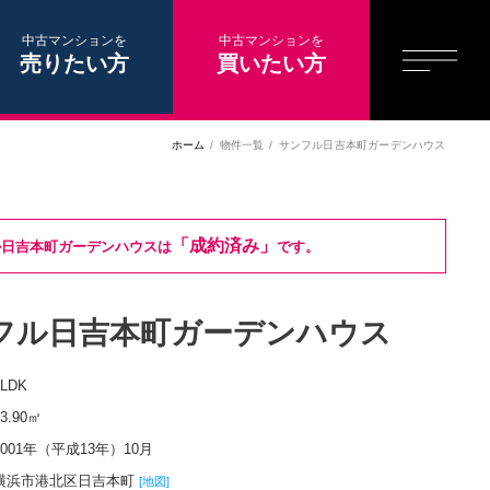
中古マンションを
中古マンションを
売りたい方
買いたい方
ホーム
物件一覧
サンフル日吉本町ガーデンハウス
「成約済み」
ル日吉本町ガーデンハウスは
です。
フル日吉本町ガーデンハウス
4LDK
83.90㎡
2001年（平成13年）10月
横浜市港北区日吉本町
[地図]