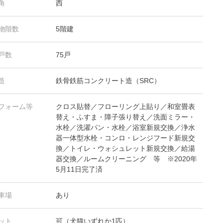
角
西
物階数
5階建
戸数
75戸
造
鉄骨鉄筋コンクリート造（SRC）
フォーム等
クロス貼替／フローリング上貼り／和室畳表
替え・ふすま・障子張り替え／洗面ミラー・
水栓／洗濯パン・水栓／浴室新規交換／浄水
器一体型水栓・コンロ・レンジフード新規交
換／トイレ・ウォシュレット新規交換／給湯
器交換／ルームクリーニング 等 ※2020年
5月11日完了済
車場
あり
ット
可（犬猫いずれか1匹）