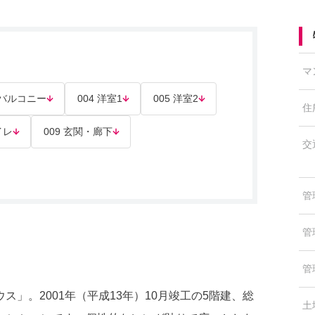
マ
3 バルコニー
004 洋室1
005 洋室2
住
イレ
009 玄関・廊下
交
管
管
管
」。2001年（平成13年）10月竣工の5階建、総
土