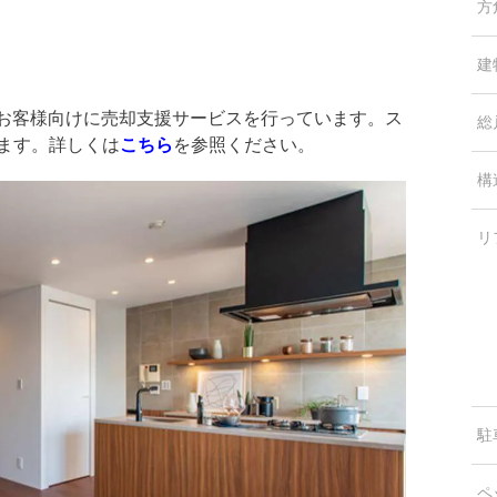
方
建
中のお客様向けに売却支援サービスを行っています。ス
総
します。詳しくは
こちら
を参照ください。
構
リ
駐
ペ