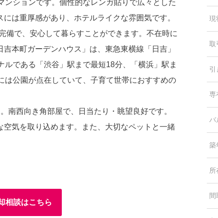
のマンションです。個性的なレンガ貼りで広々とした
スには重厚感があり、ホテルライクな雰囲気です。
現
ン完備で、安心して暮らすことができます。不在時に
取
日吉本町ガーデンハウス」は、東急東横線「日吉」
ナルである「渋谷」駅まで最短18分、「横浜」駅ま
引
辺には公園が点在していて、子育て世帯におすすめの
専
す。南西向き角部屋で、日当たり・眺望良好です。
バ
な空気を取り込めます。また、大切なペットと一緒
築
所
間
却相談はこちら