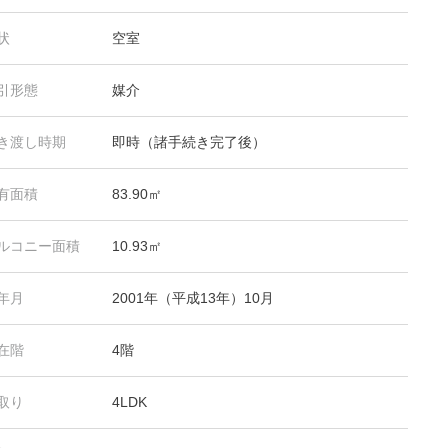
状
空室
引形態
媒介
き渡し時期
即時（諸手続き完了後）
有面積
83.90㎡
ルコニー面積
10.93㎡
年月
2001年（平成13年）10月
在階
4階
取り
4LDK