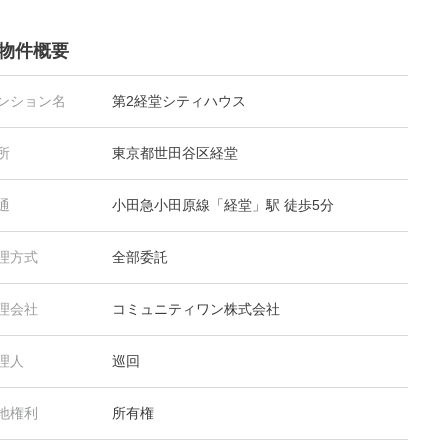
物件概要
ンション名
第2経堂シティハウス
所
東京都世田谷区経堂
通
小田急小田原線「経堂」駅 徒歩5分
理方式
全部委託
理会社
コミュニティワン株式会社
理人
巡回
地権利
所有権