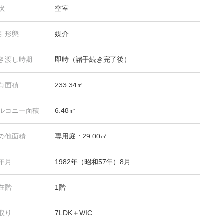
状
空室
引形態
媒介
き渡し時期
即時（諸手続き完了後）
有面積
233.34㎡
ルコニー面積
6.48㎡
の他面積
専用庭：29.00㎡
年月
1982年（昭和57年）8月
在階
1階
取り
7LDK＋WIC