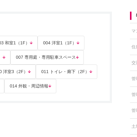
マ
03 和室1（1F）
004 洋室1（1F）
住
）
007 専用庭・専用駐車スペース
交
10 洋室3（2F）
011 トイレ・廊下（2F）
管
014 外観・周辺情報
管
管
土