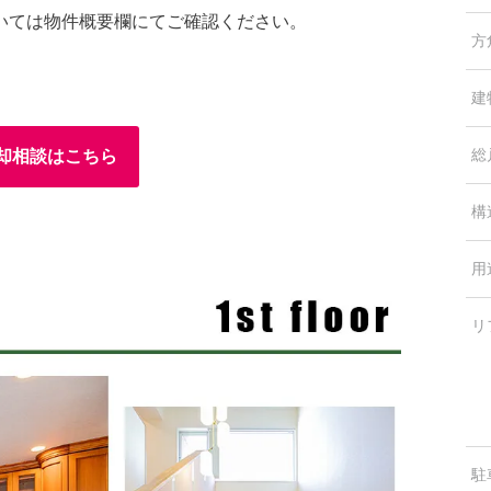
いては物件概要欄にてご確認ください。
方
建
総
却相談はこちら
構
用
リ
駐