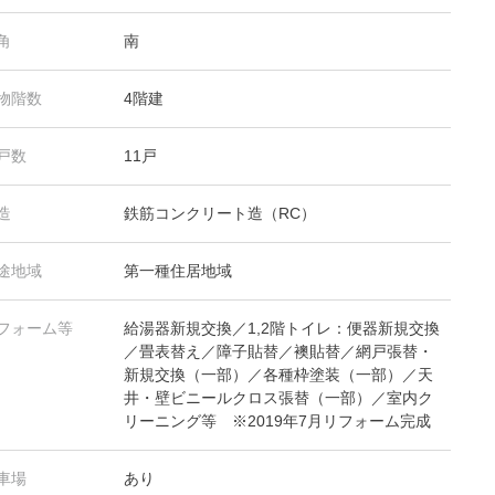
角
南
物階数
4階建
戸数
11戸
造
鉄筋コンクリート造（RC）
途地域
第一種住居地域
フォーム等
給湯器新規交換／1,2階トイレ：便器新規交換
／畳表替え／障子貼替／襖貼替／網戸張替・
新規交換（一部）／各種枠塗装（一部）／天
井・壁ビニールクロス張替（一部）／室内ク
リーニング等 ※2019年7月リフォーム完成
車場
あり