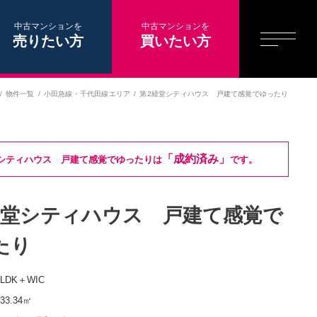
中古マンションを
中古マンションを
売りたい方
買いたい方
物件一覧
小田急線・千代田線エリア
第2経堂シティハウス 戸建て感覚でゆったり
「成約済み」
シティハウス 戸建て感覚でゆったりは
です。
経堂シティハウス 戸建て感覚で
たり
7LDK＋WIC
233.34㎡