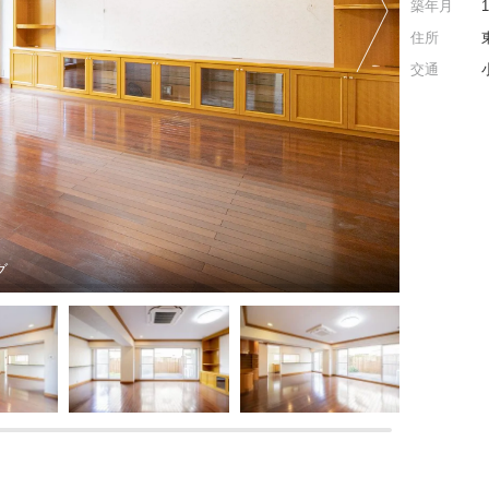
築年月
住所
交通
グ