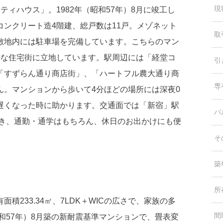
現
ィハウス」。1982年（昭和57年）8月に竣工し
ンクリート造4階建、総戸数は11戸。メゾネット
取
敷地内には駐車場を完備しています。こちらのマン
静な住宅街に立地しています。駅周辺には「経堂コ
引
「すずらん通り商店街」、「ハートフル農大通り商
専
ん。マンションから歩いて4分ほどの場所には深夜0
遅くなった時に助かります。交通面では「新宿」駅
バ
でき、通勤・通学はもちろん、休日のお出かけにも便
そ
築
所
233.34㎡、7LDK＋WICの広さで、家族の多
間
和57年）8月築の新耐震基準マンションで、畳表変