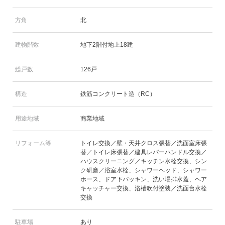
方角
北
建物階数
地下2階付地上18建
総戸数
126戸
構造
鉄筋コンクリート造（RC）
用途地域
商業地域
リフォーム等
トイレ交換／壁・天井クロス張替／洗面室床張
替／トイレ床張替／建具レバーハンドル交換／
ハウスクリーニング／キッチン水栓交換、シン
ク研磨／浴室水栓、シャワーヘッド、シャワー
ホース、ドア下パッキン、洗い場排水蓋、ヘア
キャッチャー交換、浴槽吹付塗装／洗面台水栓
交換
駐車場
あり