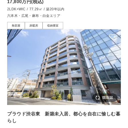
17,800万円
(税込)
2LDK+WIC
/
77.29㎡
/
築20年以内
六本木・広尾・麻布・白金エリア
角部屋
床暖房
収納豊富
プラウド渋谷東 新築未入居、都心を自在に愉しむ暮
らし