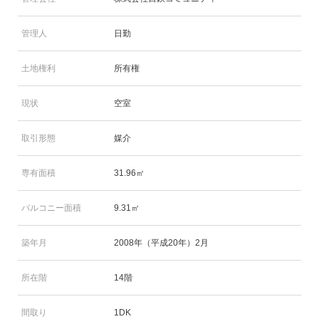
管理人
日勤
土地権利
所有権
現状
空室
取引形態
媒介
専有面積
31.96㎡
バルコニー面積
9.31㎡
築年月
2008年（平成20年）2月
所在階
14階
間取り
1DK