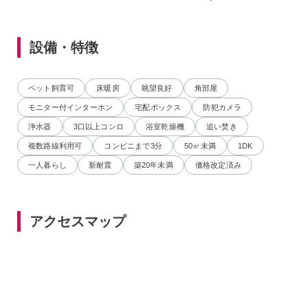
設備・特徴
ペット飼育可
床暖房
眺望良好
角部屋
モニター付インターホン
宅配ボックス
防犯カメラ
浄水器
3口以上コンロ
浴室乾燥機
追い焚き
複数路線利用可
コンビニまで3分
50㎡未満
1DK
一人暮らし
新耐震
築20年未満
価格改定済み
アクセスマップ