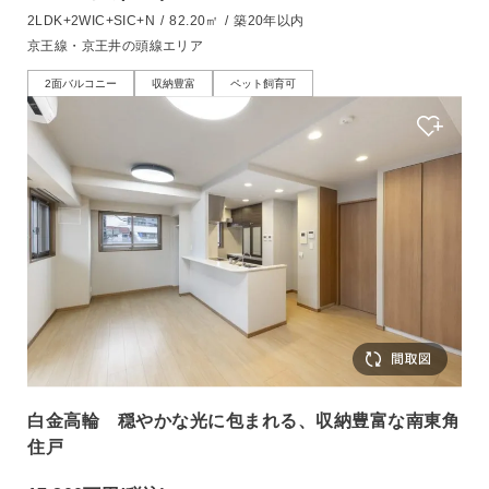
2LDK+2WIC+SIC+N
/
82.20㎡
/
築20年以内
京王線・京王井の頭線エリア
2面バルコニー
収納豊富
ペット飼育可
白金高輪 穏やかな光に包まれる、収納豊富な南東角
住戸