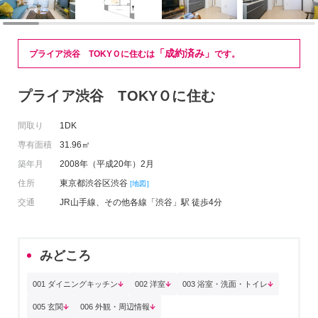
「成約済み」
プライア渋谷 TOKYＯに住むは
です。
プライア渋谷 TOKYＯに住む
間取り
1DK
専有面積
31.96㎡
築年月
2008年（平成20年）2月
住所
東京都渋谷区渋谷
[地図]
交通
JR山手線、その他各線「渋谷」駅 徒歩4分
みどころ
001 ダイニングキッチン
002 洋室
003 浴室・洗面・トイレ
005 玄関
006 外観・周辺情報