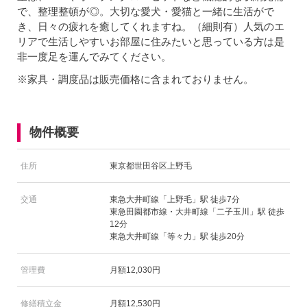
で、整理整頓が◎。大切な愛犬・愛猫と一緒に生活がで
き、日々の疲れを癒してくれますね。（細則有）人気のエ
リアで生活しやすいお部屋に住みたいと思っている方は是
非一度足を運んでみてください。
※家具・調度品は販売価格に含まれておりません。
物件概要
住所
東京都世田谷区上野毛
交通
東急大井町線「上野毛」駅 徒歩7分
東急田園都市線・大井町線「二子玉川」駅 徒歩
12分
東急大井町線「等々力」駅 徒歩20分
管理費
月額12,030円
修繕積立金
月額12,530円