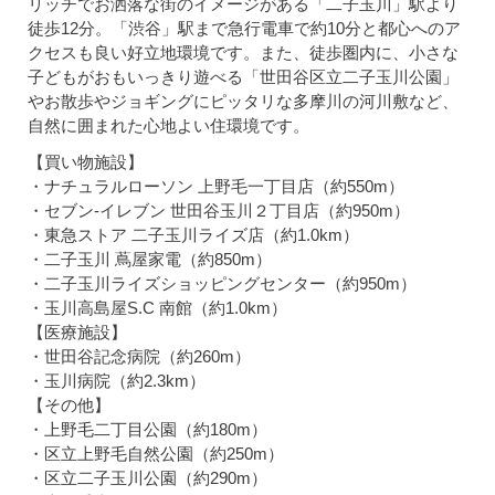
リッチでお洒落な街のイメージがある「二子玉川」駅より
徒歩12分。「渋谷」駅まで急行電車で約10分と都心へのア
クセスも良い好立地環境です。また、徒歩圏内に、小さな
子どもがおもいっきり遊べる「世田谷区立二子玉川公園」
やお散歩やジョギングにピッタリな多摩川の河川敷など、
自然に囲まれた心地よい住環境です。
【買い物施設】
・ナチュラルローソン 上野毛一丁目店（約550m）
・セブン-イレブン 世田谷玉川２丁目店（約950m）
・東急ストア 二子玉川ライズ店（約1.0km）
・二子玉川 蔦屋家電（約850m）
・二子玉川ライズショッピングセンター（約950m）
・玉川高島屋S.C 南館（約1.0km）
【医療施設】
・世田谷記念病院（約260m）
・玉川病院（約2.3km）
【その他】
・上野毛二丁目公園（約180m）
・区立上野毛自然公園（約250m）
・区立二子玉川公園（約290m）