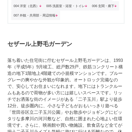
004 洋室（北西）
005 洗面室・浴室・トイレ
006 玄関・廊下
007 外観・共用部・周辺情報
セザール上野毛ガーデン
落ち着いた住宅街に佇むセザール上野毛ガーデンは、1993
年（平成5年）9月竣工、総戸数29戸、鉄筋コンクリート構
造の地下1階地上4階建ての小規模マンションです。ブルー
グレーの爽やかな外観が印象的。オートロック完備なの
で、安心してお住まいになれます。地下にはトランクルー
ムもあるので荷物が多い方には嬉しいスペースです。リッ
チでお洒落な街のイメージがある「二子玉川」駅より徒歩
12分。徒歩圏内に、小さな子どもがおもいっきり遊べる
「世田谷区立二子玉川公園」やお散歩やジョギングにピッ
タリな多摩川の河川敷など、自然に囲まれた心地よい住環
境です。さらに、映画館や買い物施設、飲食店など全てが
揃う二子玉川ライズも気軽に遊びに行ける距離なので、休