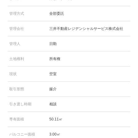
管理方式
全部委託
管理会社
三井不動産レジデンシャルサービス株式会社
管理人
日勤
土地権利
所有権
現状
空室
取引形態
媒介
引き渡し時期
相談
専有面積
50.11㎡
バルコニー面積
3.00㎡