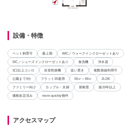
設備・特徴
ペット飼育可
最上階
WIC／ウォークインクローゼットあり
SIC／シューズインクローゼットあり
食洗機
浄水器
3口以上コンロ
浴室乾燥機
追い焚き
複数路線利用可
公園まで3分
フラット35適用
50㎡～69㎡
2LDK
ファミリー向け
カップル・夫婦
新耐震
築20年以上
価格改定済み
more quickly物件
アクセスマップ