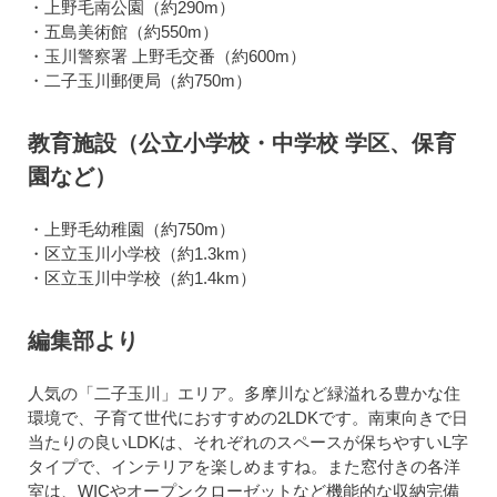
・上野毛南公園（約290m）
・五島美術館（約550m）
・玉川警察署 上野毛交番（約600m）
・二子玉川郵便局（約750m）
教育施設（公立小学校・中学校 学区、保育
園など）
・上野毛幼稚園（約750m）
・区立玉川小学校（約1.3km）
・区立玉川中学校（約1.4km）
編集部より
人気の「二子玉川」エリア。多摩川など緑溢れる豊かな住
環境で、子育て世代におすすめの2LDKです。南東向きで日
当たりの良いLDKは、それぞれのスペースが保ちやすいL字
タイプで、インテリアを楽しめますね。また窓付きの各洋
室は、WICやオープンクローゼットなど機能的な収納完備