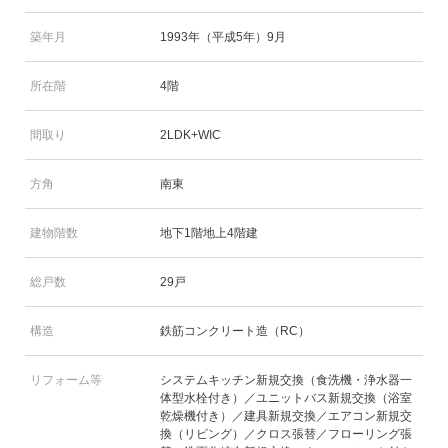
築年月
1993年（平成5年）9月
所在階
4階
間取り
2LDK+WIC
方角
南東
建物階数
地下1階地上4階建
総戸数
29戸
構造
鉄筋コンクリート造（RC）
リフォーム等
システムキッチン新規交換（食洗機・浄水器一
体型水栓付き）／ユニットバス新規交換（浴室
乾燥機付き）／建具新規交換／エアコン新規交
換（リビング）／クロス張替／フローリング張