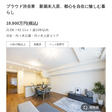
プラウド渋谷東 新築未入居、都心を自在に愉しむ暮
らし
19,900万円
(税込)
2LDK
/
61.11㎡
/
築10年以内
渋谷・代々木公園・代々木上原エリア
LDK15帖以上
床暖房
ペット飼育可