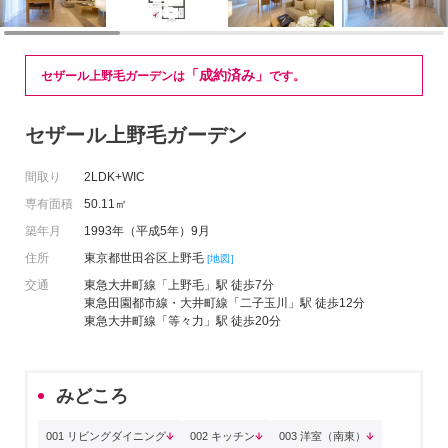
「成約済み」
セザール上野毛ガーデンは
です。
セザール上野毛ガーデン
間取り
2LDK+WIC
専有面積
50.11㎡
築年月
1993年（平成5年）9月
住所
東京都世田谷区上野毛
[地図]
交通
東急大井町線「上野毛」駅 徒歩7分
東急田園都市線・大井町線「二子玉川」駅 徒歩12分
東急大井町線「等々力」駅 徒歩20分
みどころ
001 リビングダイニング
002 キッチン
003 洋室（南東）