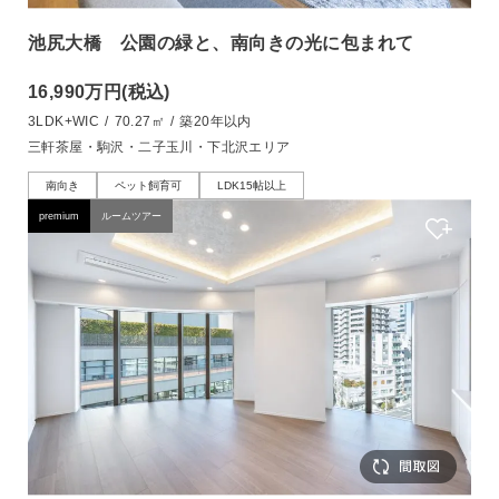
池尻大橋 公園の緑と、南向きの光に包まれて
16,990万円
(税込)
3LDK+WIC
/
70.27㎡
/
築20年以内
三軒茶屋・駒沢・二子玉川・下北沢エリア
南向き
ペット飼育可
LDK15帖以上
premium
ルームツアー