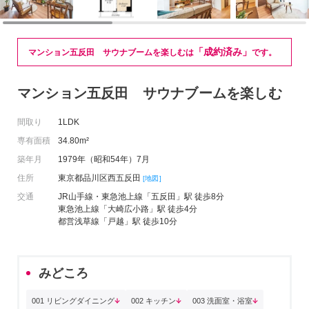
「成約済み」
マンション五反田 サウナブームを楽しむは
です。
マンション五反田 サウナブームを楽しむ
間取り
1LDK
専有面積
34.80m²
築年月
1979年（昭和54年）7月
住所
東京都品川区西五反田
[地図]
交通
JR山手線・東急池上線「五反田」駅 徒歩8分
東急池上線「大崎広小路」駅 徒歩4分
都営浅草線「戸越」駅 徒歩10分
みどころ
001 リビングダイニング
002 キッチン
003 洗面室・浴室