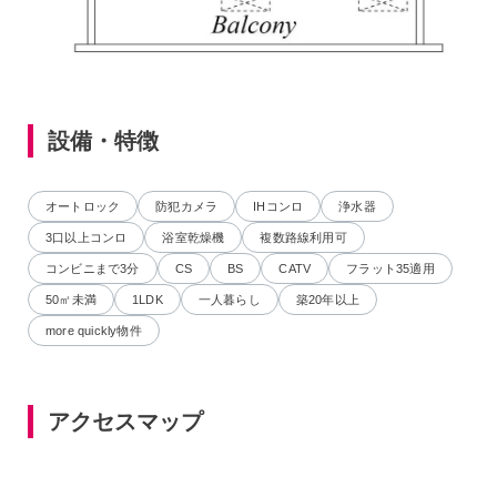
設備・特徴
オートロック
防犯カメラ
IHコンロ
浄水器
3口以上コンロ
浴室乾燥機
複数路線利用可
コンビニまで3分
CS
BS
CATV
フラット35適用
50㎡未満
1LDK
一人暮らし
築20年以上
more quickly物件
アクセスマップ