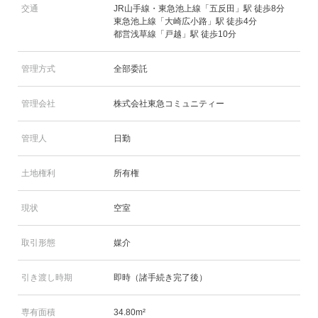
交通
JR山手線・東急池上線「五反田」駅 徒歩8分
東急池上線「大崎広小路」駅 徒歩4分
都営浅草線「戸越」駅 徒歩10分
管理方式
全部委託
管理会社
株式会社東急コミュニティー
管理人
日勤
土地権利
所有権
現状
空室
取引形態
媒介
引き渡し時期
即時（諸手続き完了後）
専有面積
34.80m²