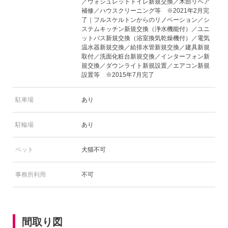
／ウォシュレットトイレ新規交換／木部リペア
補修／ハウスクリーニング等 ※2021年2月完
了｜フルスケルトンからのリノベーション／シ
ステムキッチン新規交換（浄水機能付）／ユニ
ットバス新規交換（浴室換気乾燥機付）／電気
温水器新規交換／給排水管新規交換／建具新規
取付／洗面化粧台新規交換／インターフォン新
規交換／ダウンライト新規設置／エアコン新規
設置等 ※2015年7月完了
駐車場
あり
駐輪場
あり
ペット
犬猫不可
事務所利用
不可
間取り図