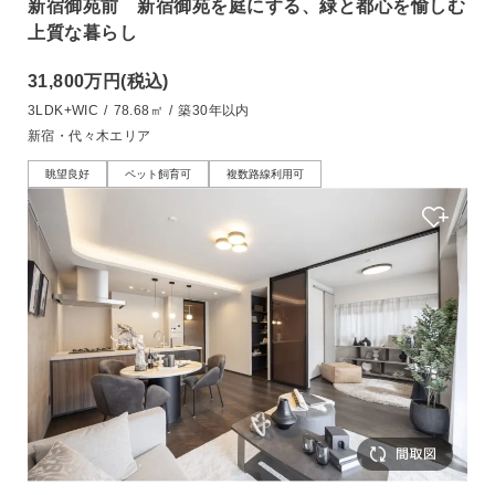
新宿御苑前 新宿御苑を庭にする、緑と都心を愉しむ
上質な暮らし
31,800万円
(税込)
3LDK+WIC
/
78.68㎡
/
築30年以内
新宿・代々木エリア
眺望良好
ペット飼育可
複数路線利用可