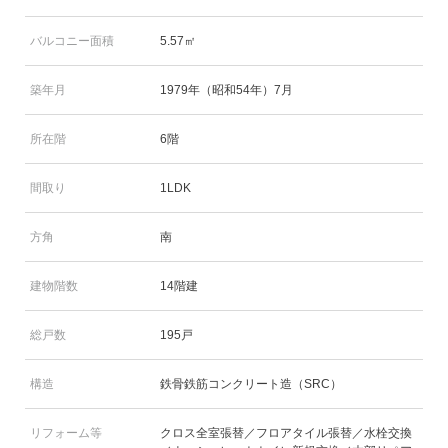
バルコニー面積
5.57㎡
築年月
1979年（昭和54年）7月
所在階
6階
間取り
1LDK
方角
南
建物階数
14階建
総戸数
195戸
構造
鉄骨鉄筋コンクリート造（SRC）
リフォーム等
クロス全室張替／フロアタイル張替／水栓交換