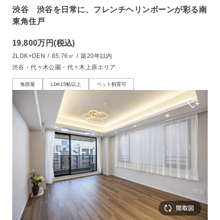
渋谷 渋谷を日常に、フレンチヘリンボーンが彩る南
東角住戸
19,800万円
(税込)
2LDK+DEN
/
65.76㎡
/
築20年以内
渋谷・代々木公園・代々木上原エリア
角部屋
LDK15帖以上
ペット飼育可