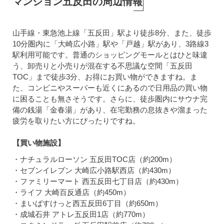
マンション五反田の周辺情報
山手線・東急池上線「五反田」駅より徒歩8分、また、徒歩
10分圏内に「大崎広小路」駅や「戸越」駅があり、3路線3
駅利用可能です。普通のショッピングモールとはひと味違
う、卸売りと小売りが混在する不思議な空間「五反田
TOC」まで徒歩3分、お得にお買い物ができますね。ま
た、コンビニやスーパーも近くにあるので日用品の買い物
に困ることも無さそうです。さらに、徒歩圏内にサウナ完
備の銭湯「金春湯」があり、在宅勤務の息抜きや溜まった
疲労を取りたい方にぴったりですね。
【買い物施設】
・ナチュラルローソン 五反田TOC店（約200m）
・セブンイレブン 大崎広小路駅西店（約430m）
・ファミリーマート 西五反田七丁目店（約430m）
・ライフ 大崎百反通店（約450m）
・まいばすけっと西五反田6丁目（約650m）
・成城石井 アトレ五反田1店（約770m）