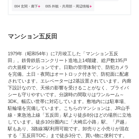
004 玄関・廊下
005 外観・共用部・周辺情報
マンション五反田
1979年（昭和54年）に7月竣工した「マンション五反
田」。鉄骨鉄筋コンクリート造地上14階建、総戸数195戸
の大規模マンションです。日勤の管理体制で、防犯カメラ
を完備。土日・夜間はオートロック付きで、防犯面に配慮
されています。エレベーターは2基設置されています。内廊
下設計なので、天候の影響を受けることがなく、プライバ
シーも守りやすいです。分譲時の間取りはワンルーム～
3DK。幅広い世帯に対応しています。敷地内には駐車場、
駐輪場を完備しています。こちらのマンションは、JR山手
線・東急池上線「五反田」駅より徒歩8分ほどの場所に立地
しています。徒歩10分圏内に「大崎広小路」駅、「戸越」
駅もあり、3路線3駅利用可能です。卸売りと小売りが混在
する「五反田TOC」まで徒歩3分で、買い物に便利です。