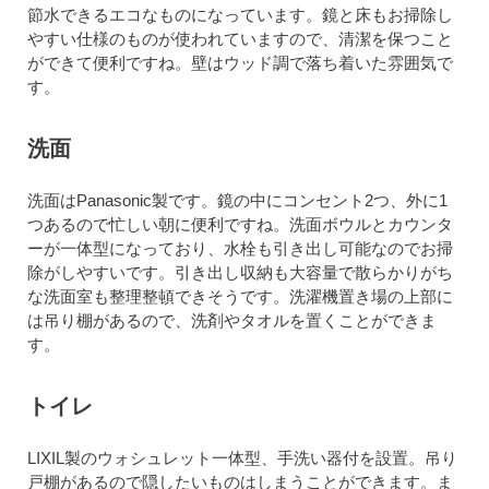
節水できるエコなものになっています。鏡と床もお掃除し
やすい仕様のものが使われていますので、清潔を保つこと
ができて便利ですね。壁はウッド調で落ち着いた雰囲気で
す。
洗面
洗面はPanasonic製です。鏡の中にコンセント2つ、外に1
つあるので忙しい朝に便利ですね。洗面ボウルとカウンタ
ーが一体型になっており、水栓も引き出し可能なのでお掃
除がしやすいです。引き出し収納も大容量で散らかりがち
な洗面室も整理整頓できそうです。洗濯機置き場の上部に
は吊り棚があるので、洗剤やタオルを置くことができま
す。
トイレ
LIXIL製のウォシュレット一体型、手洗い器付を設置。吊り
戸棚があるので隠したいものはしまうことができます。ま