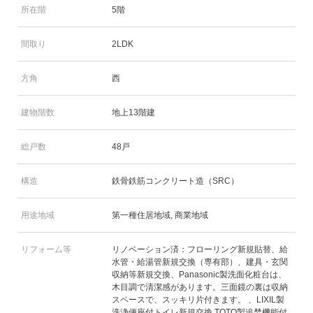
所在階
5階
間取り
2LDK
方角
西
建物階数
地上13階建
総戸数
48戸
構造
鉄骨鉄筋コンクリート造（SRC）
用途地域
第一種住居地域, 商業地域
リフォーム等
リノベーション済：フローリング新規貼替、給
水管・給湯管新規交換（専有部）、建具・玄関
収納等新規交換、Panasonic製洗面化粧台は、
木目調で清潔感があります。三面鏡の裏は収納
スペースで、スッキリ片付きます。 、LIXIL製
洗浄便座付トイレ新規交換 TOTO製追焚機能付