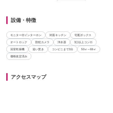
設備・特徴
モニター付インターホン
対面キッチン
宅配ボックス
オートロック
防犯カメラ
浄水器
3口以上コンロ
浴室乾燥機
追い焚き
コンビニまで3分
50㎡～69㎡
価格改定済み
アクセスマップ