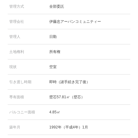
管理方式
全部委託
管理会社
伊藤忠アーバンコミュニティー
管理人
日勤
土地権利
所有権
現状
空室
引き渡し時期
即時（諸手続き完了後）
専有面積
壁芯57.81㎡（壁芯）
バルコニー面積
4.85㎡
築年月
1992年（平成4年）1月