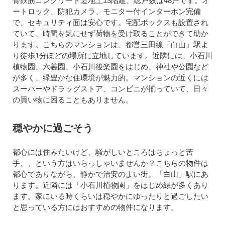
骨鉄筋コンクリート造地上13階建、総戸数は48戸です。オ
ートロック、防犯カメラ、モニター付インターホン完備
で、セキュリティ面は安心です。宅配ボックスも設置され
ていて、時間を気にせず荷物を受け取ることができて助か
ります。こちらのマンションは、都営三田線「白山」駅よ
り徒歩1分ほどの場所に立地しています。近隣には、小石川
植物園、六義園、小石川後楽園をはじめ、神社や公園など
が多く、緑豊かな住環境が魅力的。マンションの近くには
スーパーやドラッグストア、コンビニが揃っていて、日々
の買い物に困ることもありません。
穏やかに過ごそう
都心には住みたいけど、騒がしいところはちょっと苦
手、、という方はいらっしゃいませんか？こちらの物件は
都心でありながら、静かで治安のよい街。「白山」駅にあ
ります。近隣には「小石川植物園」をはじめ緑が多くあり
ます。家にいる時くらいは穏やかにゆったりと過ごしたい
と思っている方にはおすすめの物件になります。