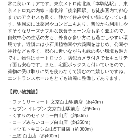
常に良いエリアです。東京メトロ南北線「本駒込駅」、東
京メトロ丸の内線・南北線「後楽園駅」も徒歩圏内で都心
までのアクセスも良く、静かで住みやすい街になっていま
す。駅周辺には薬局やコンビニもあり、普段から利用しや
すそうなリーズナブルな飲食チェーン店も多く並ぶので、
自炊中心の生活の方も、外食が多い方にも過ごしやすい環
境です。近隣には小石川植物園や六義園をはじめ、公園や
神社なども多く、都心に近いながらも緑の多い環境も魅力
です。物件はオートロック、防犯カメラ付きでセキュリテ
ィ面も安心です。また、宅配ボックスも付いているので、
荷物の受け取りに気を使わなくて済むので嬉しいですね。
エントランスホールもとても綺麗に整備してあります。
【買い物施設】
・ファミリーマート 文京白山駅前店（約40m）
・セブン-イレブン 文京白山駅前店（約50m）
・くすりのセイジョー白山店（約50m）
・コープみらいコープ白山店（約350m）
・マツモトキヨシ白山5丁目店（約380m）
・三徳 白山店（約400m）