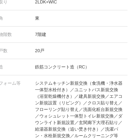
取り
2LDK+WIC
角
東
物階数
7階建
戸数
20戸
造
鉄筋コンクリート造（RC）
フォーム等
システムキッチン新規交換（食洗機・浄水器
一体型水栓付き）／ユニットバス新規交換
（浴室乾燥機付き）／建具新規交換／エアコ
ン新規設置（リビング）／クロス貼り替え／
フローリング貼り替え／洗面化粧台新規交換
／ウォシュレット一体型トイレ新規交換／ダ
ウンライト新規設置／玄関廊下大理石貼り／
給湯器新規交換（追い焚き付き）／洗濯パ
ン・水栓新規交換／ルームクリーニング等