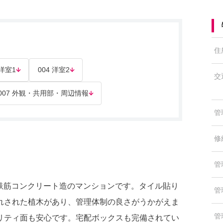
住
 洋室1
004 洋室2
交
007 外観・共用部・周辺情報
管
修
管
、鉄筋コンクリート造のマンションです。タイル貼り
管
れされた植木があり、管理体制の良さがうかがえま
管
リティ面も安心です。宅配ボックスも完備されてい