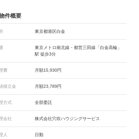
物件概要
所
東京都港区白金
通
東京メトロ南北線・都営三田線「白金高輪」
駅 徒歩3分
理費
月額15,930円
繕積立金
月額23,789円
理方式
全部委託
理会社
株式会社穴吹ハウジングサービス
理人
日勤