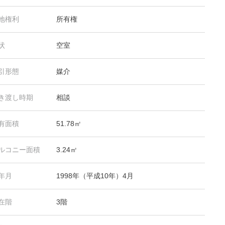
地権利
所有権
状
空室
引形態
媒介
き渡し時期
相談
有面積
51.78㎡
ルコニー面積
3.24㎡
年月
1998年（平成10年）4月
在階
3階