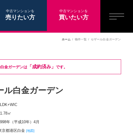
中古マンションを
中古マンションを
売りたい方
買いたい方
ホーム
物件一覧
セザール白金ガーデン
「成約済み」
ル白金ガーデンは
です。
ール白金ガーデン
2LDK+WIC
51.78㎡
1998年（平成10年）4月
東京都港区白金
[地図]