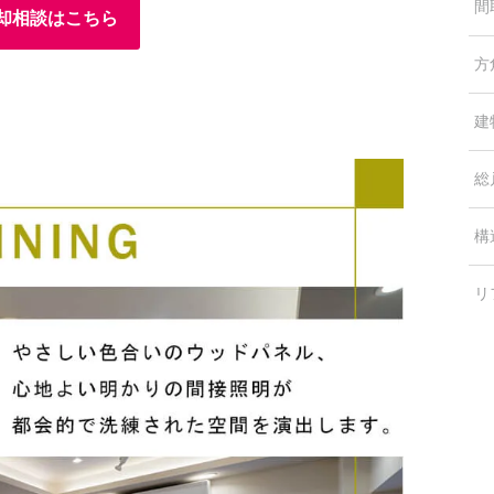
間
却相談はこちら
方
建
総
構
リ