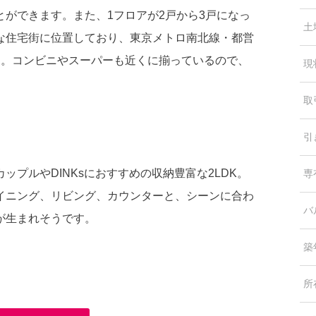
ができます。また、1フロアが2戸から3戸になっ
土
な住宅街に位置しており、東京メトロ南北線・都営
す。コンビニやスーパーも近くに揃っているので、
現
取
引
プルやDINKsにおすすめの収納豊富な2LDK。
専
イニング、リビング、カウンターと、シーンに合わ
バ
が生まれそうです。
築
所