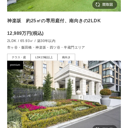
神楽坂 約25㎡の専用庭付、南向きの2LDK
12,989万円
(税込)
2LDK
/
65.93㎡
/
築30年以内
市ヶ谷・飯田橋・神楽坂・四ツ谷・半蔵門エリア
テラス・庭
LDK15帖以上
南向き
premium