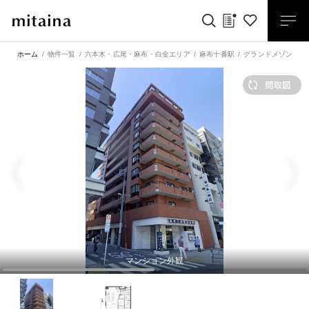
ホーム
物件一覧
六本木・広尾・麻布・白金エリア
麻布十番駅
グランドメゾン麻布
マンション外観