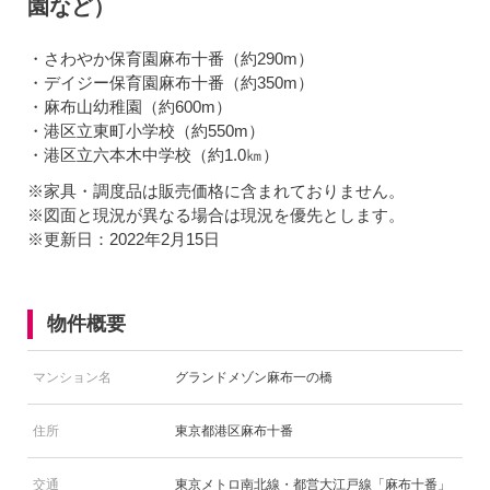
園など）
・さわやか保育園麻布十番（約290m）
・デイジー保育園麻布十番（約350m）
・麻布山幼稚園（約600m）
・港区立東町小学校（約550m）
・港区立六本木中学校（約1.0㎞）
※家具・調度品は販売価格に含まれておりません。
※図面と現況が異なる場合は現況を優先とします。
※更新日：2022年2月15日
物件概要
マンション名
グランドメゾン麻布一の橋
住所
東京都港区麻布十番
交通
東京メトロ南北線・都営大江戸線「麻布十番」