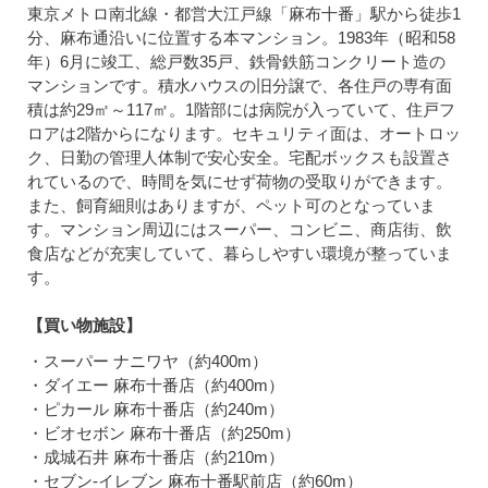
東京メトロ南北線・都営大江戸線「麻布十番」駅から徒歩1
分、麻布通沿いに位置する本マンション。
1983年（昭和58
年）6月に竣工、総戸数35戸、鉄骨鉄筋コンクリート造の
マンションです。積水ハウスの旧分譲で、各住戸の専有面
積は約29㎡～117㎡。1階部には病院が入っていて、住戸フ
ロアは2階からになります。セキュリティ面は、オートロッ
ク、日勤の管理人体制で安心安全。宅配ボックスも設置さ
れているので、時間を気にせず荷物の受取りができます。
また、飼育細則はありますが、ペット可のとなっていま
す。マンション周辺にはスーパー、コンビニ、商店街、飲
食店などが充実していて、暮らしやすい環境が整っていま
す。
【買い物施設】
・スーパー ナニワヤ（約400m）
・ダイエー 麻布十番店（約400m）
・ピカール 麻布十番店（約240m）
・ビオセボン 麻布十番店（約250m）
・成城石井 麻布十番店（約210m）
・セブン-イレブン 麻布十番駅前店（約60m）