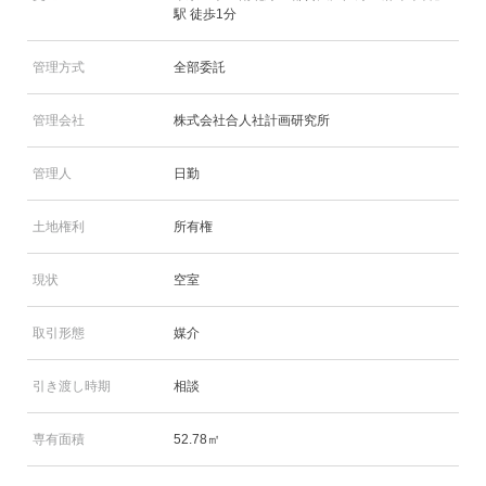
駅 徒歩1分
管理方式
全部委託
管理会社
株式会社合人社計画研究所
管理人
日勤
土地権利
所有権
現状
空室
取引形態
媒介
引き渡し時期
相談
専有面積
52.78㎡