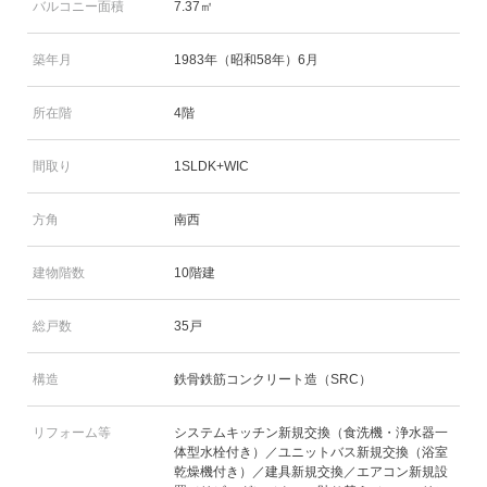
バルコニー面積
7.37㎡
築年月
1983年（昭和58年）6月
所在階
4階
間取り
1SLDK+WIC
方角
南西
建物階数
10階建
総戸数
35戸
構造
鉄骨鉄筋コンクリート造（SRC）
リフォーム等
システムキッチン新規交換（食洗機・浄水器一
体型水栓付き）／ユニットバス新規交換（浴室
乾燥機付き）／建具新規交換／エアコン新規設