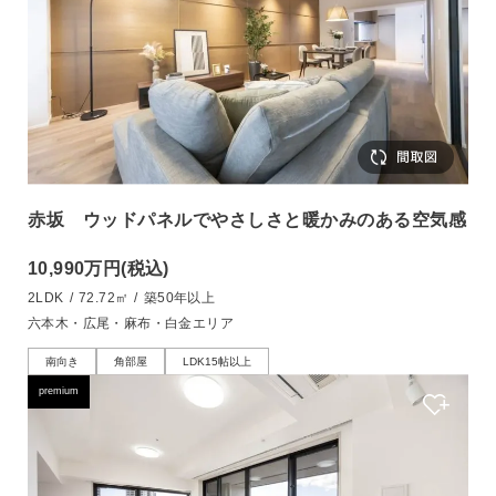
赤坂 ウッドパネルでやさしさと暖かみのある空気感
10,990万円
(税込)
2LDK
/
72.72㎡
/
築50年以上
六本木・広尾・麻布・白金エリア
南向き
角部屋
LDK15帖以上
premium