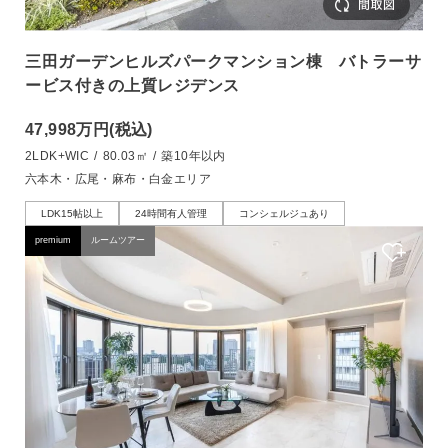
三田ガーデンヒルズパークマンション棟 バトラーサ
ービス付きの上質レジデンス
47,998万円
(税込)
2LDK+WIC
/
80.03㎡
/
築10年以内
六本木・広尾・麻布・白金エリア
LDK15帖以上
24時間有人管理
コンシェルジュあり
premium
ルームツアー