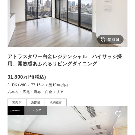
アトラスタワー白金レジデンシャル ハイサッシ採
用、開放感あふれるリビングダイニング
31,800万円
(税込)
3LDK+WIC
/
77.15㎡
/
築10年以内
六本木・広尾・麻布・白金エリア
南向き
角部屋
収納豊富
premium
ルームツアー