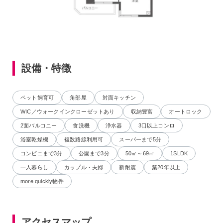
設備・特徴
ペット飼育可
角部屋
対面キッチン
WIC／ウォークインクローゼットあり
収納豊富
オートロック
2面バルコニー
食洗機
浄水器
3口以上コンロ
浴室乾燥機
複数路線利用可
スーパーまで5分
コンビニまで3分
公園まで3分
50㎡～69㎡
1SLDK
一人暮らし
カップル・夫婦
新耐震
築20年以上
more quickly物件
アクセスマップ