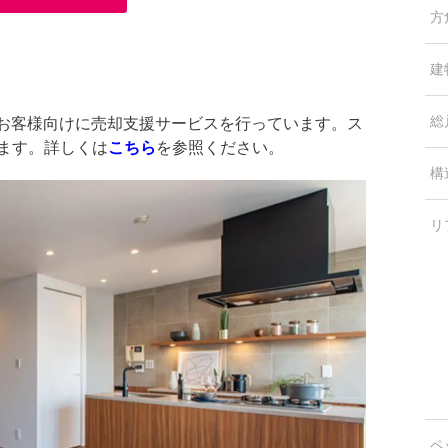
方
建
総
中のお客様向けに売却支援サービスを行っています。ス
します。詳しくは
こちら
を参照ください。
構
リ
ペ