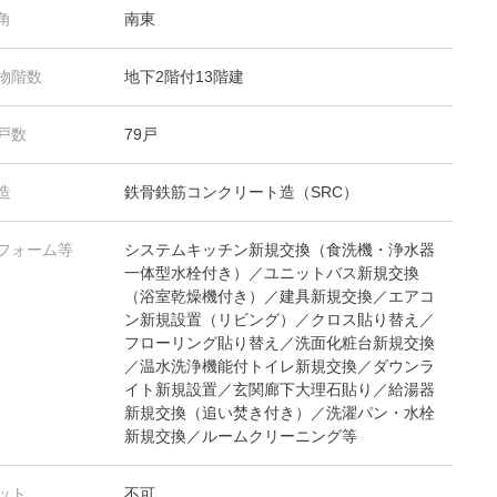
角
南東
物階数
地下2階付13階建
戸数
79戸
造
鉄骨鉄筋コンクリート造（SRC）
フォーム等
システムキッチン新規交換（食洗機・浄水器
一体型水栓付き）／ユニットバス新規交換
（浴室乾燥機付き）／建具新規交換／エアコ
ン新規設置（リビング）／クロス貼り替え／
フローリング貼り替え／洗面化粧台新規交換
／温水洗浄機能付トイレ新規交換／ダウンラ
イト新規設置／玄関廊下大理石貼り／給湯器
新規交換（追い焚き付き）／洗濯パン・水栓
新規交換／ルームクリーニング等
ット
不可