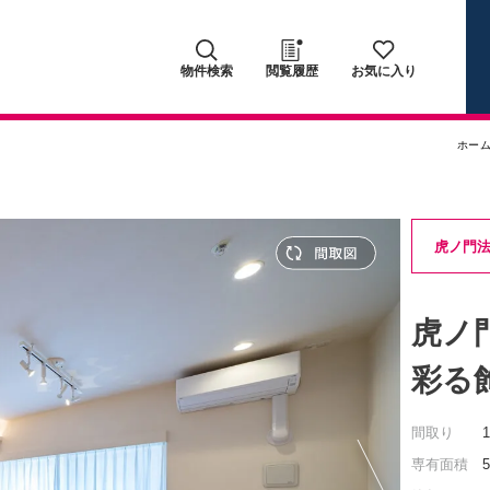
物件検索
閲覧履歴
お気に入り
ホー
虎ノ門
虎ノ
彩る
間取り
専有面積