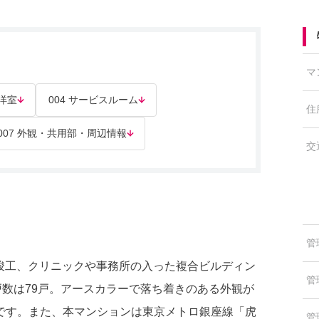
マ
 洋室
004 サービスルーム
住
007 外観・共用部・周辺情報
交
管
月竣工、クリニックや事務所の入った複合ビルディン
管
戸数は79戸。アースカラーで落ち着きのある外観が
です。また、本マンションは東京メトロ銀座線「虎
管