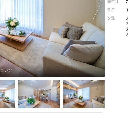
築年月
住所
交通
イニング