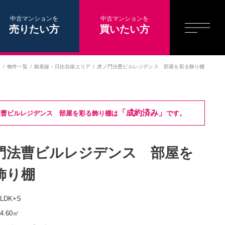
中古マンションを
中古マンションを
売りたい方
買いたい方
ム
物件一覧
銀座線・日比谷線エリア
虎ノ門法曹ビルレジデンス 部屋を彩る飾り棚
「成約済み」
法曹ビルレジデンス 部屋を彩る飾り棚は
です。
門法曹ビルレジデンス 部屋を
飾り棚
1LDK+S
54.60㎡