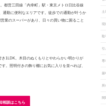
す。都営三田線「内幸町」駅・東京メトロ日比谷線
土
で、通勤に便利なエリアです。徒歩での通勤が叶うか
間営業のスーパーがあり、日々の買い物に困ること
現
取
引
付き1LDK。木目のぬくもりとやわらかい明かりが
専
です。照明付きの飾り棚にお気に入りを並べれば、
築
所
間
却相談はこちら