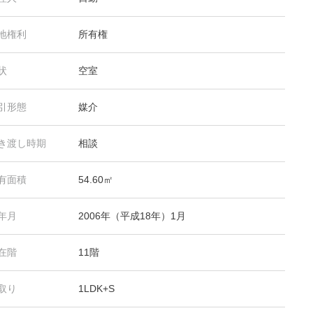
地権利
所有権
状
空室
引形態
媒介
き渡し時期
相談
有面積
54.60㎡
年月
2006年（平成18年）1月
在階
11階
取り
1LDK+S