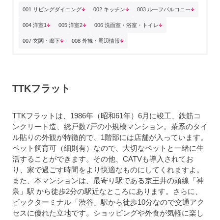
001 リビングダイニング
002 キッチン
003 ルーフバルコニー
004 洋室1
005 洋室2
006 洗面室・浴室・トイレ
007 玄関・廊下
008 外観・周辺情報
TTKフラット
TTKフラットは、1986年（昭和61年）6月に竣工、鉄筋コ
ンクリート造、総戸数7戸の小規模マンション。茶系のタイ
ル貼りの外観が特徴的で、1階部には店舗が入っています。
ペット飼育可（細則有）なので、大切なペットと一緒に生
活することができます。その他、CATVも導入されてお
り、家で過ごす時間をより快適なものにしてくれますよ。
また、本マンションは、最寄り駅である京王井の頭線「神
泉」駅 から徒歩2分の駅近なところにあります。さらに、
ビックターミナル「渋谷」駅から徒歩10分なので交通アク
セスに優れた立地です。ショッピングや外食が気軽に楽し