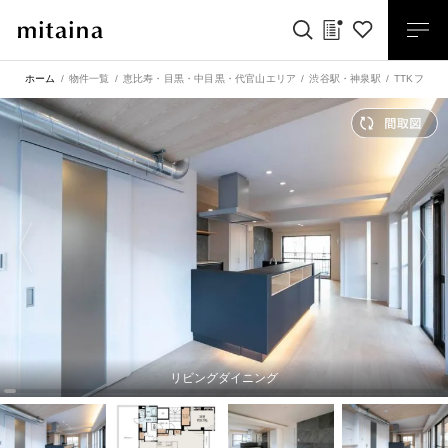
ホーム
物件一覧
恵比寿・目黒・中目黒・代官山エリア
渋谷駅
・
神泉駅
TTKフラ
リビングダイニング