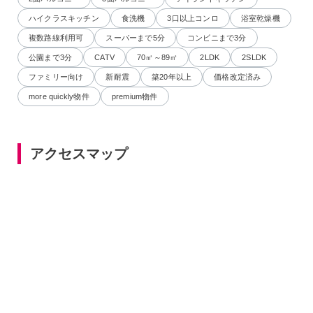
ハイクラスキッチン
食洗機
3口以上コンロ
浴室乾燥機
複数路線利用可
スーパーまで5分
コンビニまで3分
公園まで3分
CATV
70㎡～89㎡
2LDK
2SLDK
ファミリー向け
新耐震
築20年以上
価格改定済み
more quickly物件
premium物件
アクセスマップ