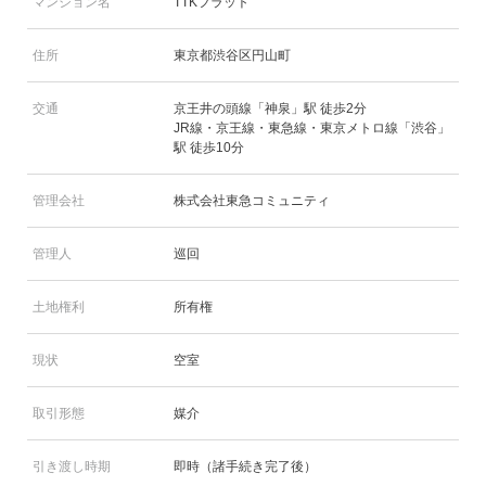
マンション名
TTKフラット
住所
東京都渋谷区円山町
交通
京王井の頭線「神泉」駅 徒歩2分
JR線・京王線・東急線・東京メトロ線「渋谷」
駅 徒歩10分
管理会社
株式会社東急コミュニティ
管理人
巡回
土地権利
所有権
現状
空室
取引形態
媒介
引き渡し時期
即時（諸手続き完了後）