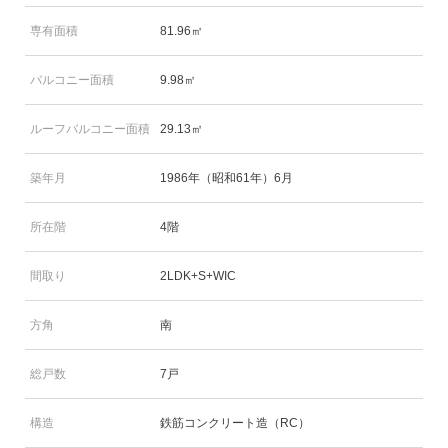
専有面積
81.96㎡
バルコニー面積
9.98㎡
ルーフバルコニー面積
29.13㎡
築年月
1986年（昭和61年）6月
所在階
4階
間取り
2LDK+S+WIC
方角
南
総戸数
7戸
構造
鉄筋コンクリート造（RC）