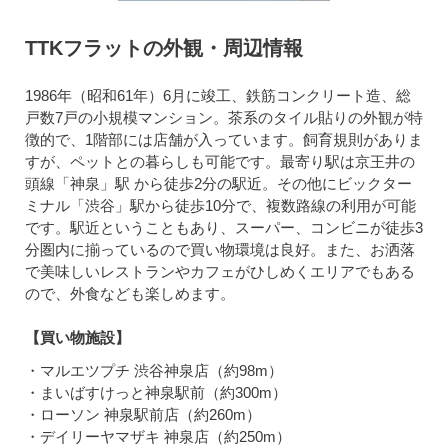
TTKフラットの外観・周辺情報
1986年（昭和61年）6月に竣工、鉄筋コンクリート造、総
戸数7戸の小規模マンション。茶系のタイル貼りの外観が特
徴的で、1階部には店舗が入っています。飼育規則がありま
すが、ペットとの暮らしも可能です。最寄り駅は京王井の
頭線「神泉」駅 から徒歩2分の駅近。その他にビックター
ミナル「渋谷」駅から徒歩10分で、複数路線の利用が可能
です。駅近ということもあり、スーパー、コンビニが徒歩3
分圏内に揃っているので買い物環境は良好。また、お洒落
で美味しいレストランやカフェがひしめくエリアでもある
ので、外食なども楽しめます。
【買い物施設】
・マルエツプチ 渋谷神泉店（約98m）
・まいばすけっと神泉駅前（約300m）
・ローソン 神泉駅前店（約260m）
・デイリーヤマザキ 神泉店（約250m）