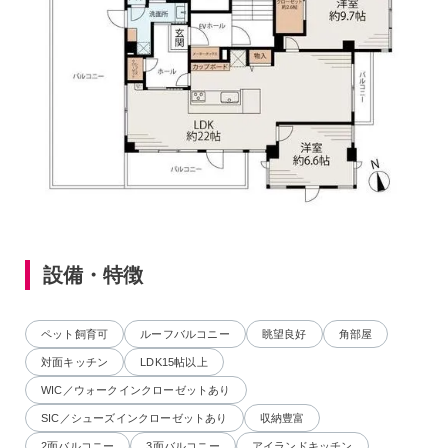
設備・特徴
ペット飼育可
ルーフバルコニー
眺望良好
角部屋
対面キッチン
LDK15帖以上
WIC／ウォークインクローゼットあり
SIC／シューズインクローゼットあり
収納豊富
2面バルコニー
3面バルコニー
アイランドキッチン